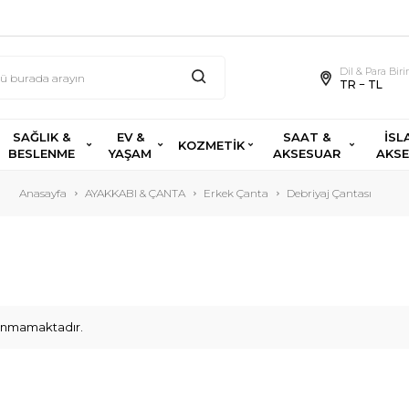
Dil & Para Bir
TR − TL
SAĞLIK &
EV &
SAAT &
İSL
KOZMETİK
BESLENME
YAŞAM
AKSESUAR
AKS
Anasayfa
AYAKKABI & ÇANTA
Erkek Çanta
Debriyaj Çantası
ulunmamaktadır.