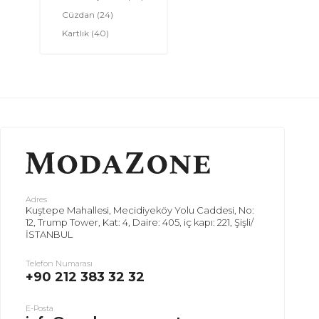
Cüzdan
(24)
Kartlık
(40)
Adres
Kuştepe Mahallesi, Mecidiyeköy Yolu Caddesi, No:
12, Trump Tower, Kat: 4, Daire: 405, iç kapı: 221, Şişli/
İSTANBUL
Telefon Numarası
+90 212 383 32 32
E-Posta