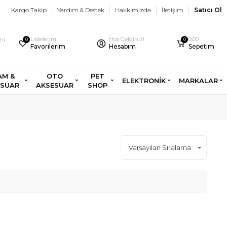
Kargo Takip
Yardım & Destek
Hakkımızda
İletişim
Satıcı Ol
Listelerim
Hoş Geldiniz!
0,00
imi
0
0
Favorilerim
Hesabım
Sepetim
AM &
OTO
PET
ELEKTRONİK
MARKALAR
ESUAR
AKSESUAR
SHOP