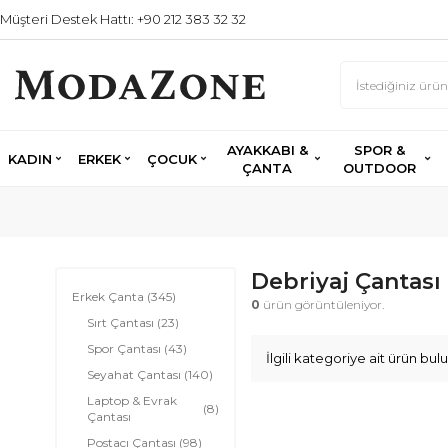
Müşteri Destek Hattı: +90 212 383 32 32
AYAKKABI &
SPOR &
KADIN
ERKEK
ÇOCUK
ÇANTA
OUTDOOR
Debriyaj Çantası
Erkek Çanta
(345)
0
ürün görüntüleniyor.
Sırt Çantası
(23)
Spor Çantası
(43)
İlgili kategoriye ait ürün b
Seyahat Çantası
(140)
Laptop & Evrak
(8)
Çantası
Postacı Çantası
(98)