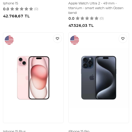
Iphone 15
Apple Watch Ultra 2 - 49 mm -
titanium - smart watch with Ocean
0.0
(0)
band
42.768,67
TL
0.0
(0)
47.526,03
TL
Iphone 15 Plus
iPhone 15 Pro