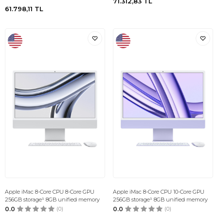
71.312,83
TL
61.798,11
TL
Apple iMac 8-Core CPU 8-Core GPU
Apple iMac 8-Core CPU 10-Core GPU
256GB storage¹ 8GB unified memory
256GB storage¹ 8GB unified memory
0.0
(0)
0.0
(0)