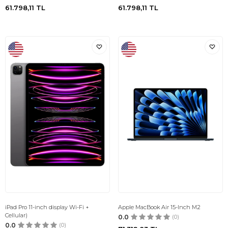
61.798,11
TL
61.798,11
TL
iPad Pro 11-inch display Wi-Fi +
Apple MacBook Air 15-Inch M2
Cellular)
0.0
(0)
0.0
(0)