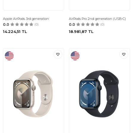
Apple AirPods 3rd generation
AirPods Pro 2nd generation (USB-C)
0.0
(0)
0.0
(0)
14.224,51
TL
18.981,87
TL