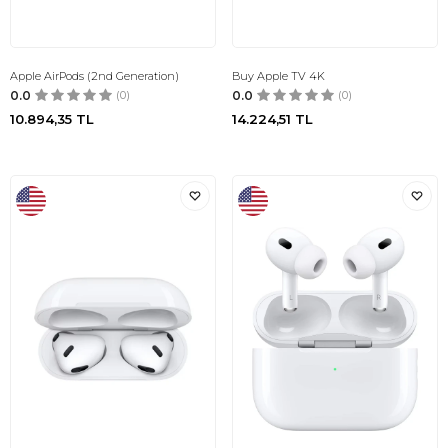
Apple AirPods (2nd Generation)
Buy Apple TV 4K
0.0
(0)
0.0
(0)
10.894,35
TL
14.224,51
TL