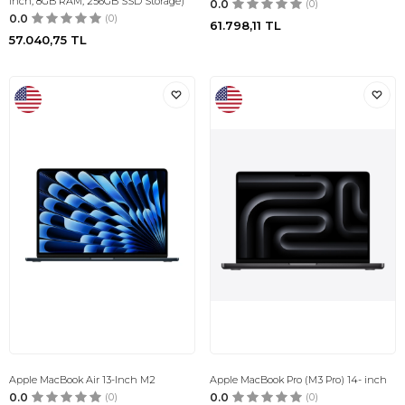
inch, 8GB RAM, 256GB SSD Storage)
0.0
(0)
0.0
(0)
61.798,11
TL
57.040,75
TL
Apple MacBook Air 13-Inch M2
Apple MacBook Pro (M3 Pro) 14- inch
0.0
(0)
0.0
(0)