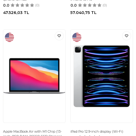
0.0
(0)
0.0
(0)
47.526,03
TL
57.040,75
TL
Apple MacBook Air with M1 Chip (13-
iPad Pro 12.9-inch display (Wi-Fi)