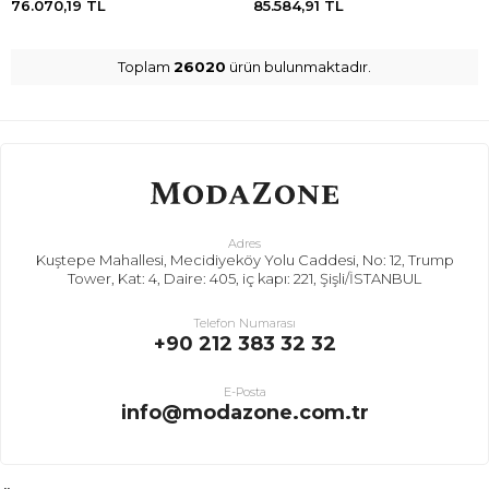
76.070,19
TL
85.584,91
TL
Toplam
26020
ürün bulunmaktadır.
Adres
Kuştepe Mahallesi, Mecidiyeköy Yolu Caddesi, No: 12, Trump
Tower, Kat: 4, Daire: 405, iç kapı: 221, Şişli/İSTANBUL
Telefon Numarası
+90 212 383 32 32
E-Posta
info@modazone.com.tr