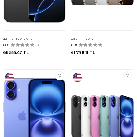
iPhone 16 Pro Max
iPhone 16 Pro
0.0
(0)
0.0
(0)
66.555,47
TL
61.798,11
TL