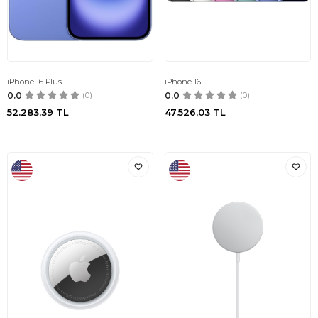
iPhone 16 Plus
iPhone 16
0.0
(0)
0.0
(0)
52.283,39
TL
47.526,03
TL