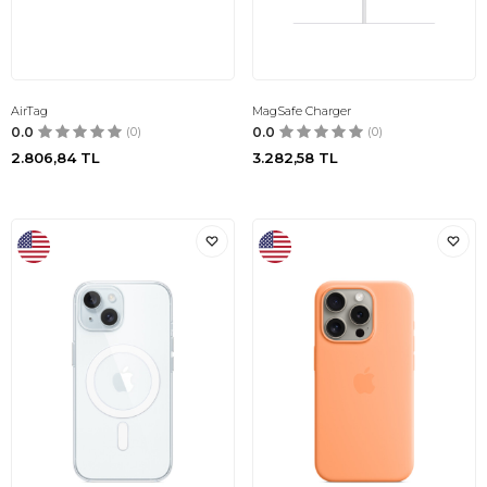
AirTag
MagSafe Charger
0.0
(0)
0.0
(0)
2.806,84
TL
3.282,58
TL