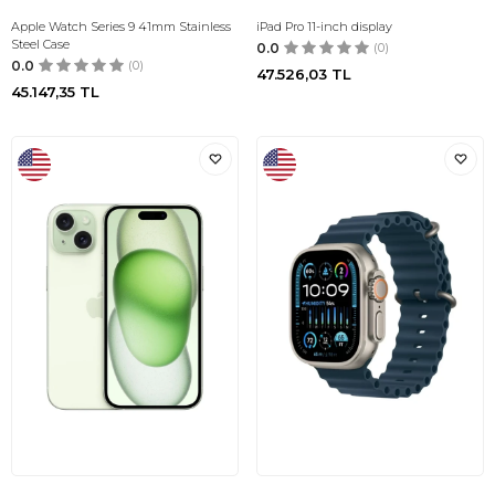
Apple Watch Series 9 41mm Stainless
iPad Pro 11-inch display
Steel Case
0.0
(0)
0.0
(0)
47.526,03
TL
45.147,35
TL