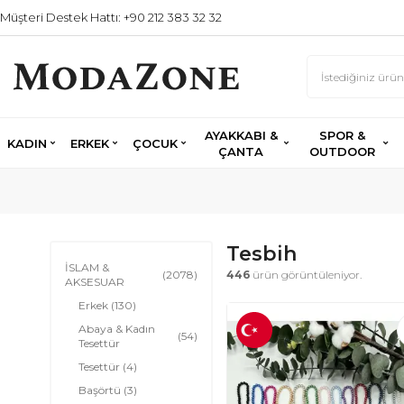
Müşteri Destek Hattı: +90 212 383 32 32
AYAKKABI &
SPOR &
KADIN
ERKEK
ÇOCUK
ÇANTA
OUTDOOR
Tesbih
İSLAM &
(2078)
446
ürün görüntüleniyor.
AKSESUAR
Erkek
(130)
Abaya & Kadın
(54)
Tesettür
Tesettür
(4)
Başörtü
(3)