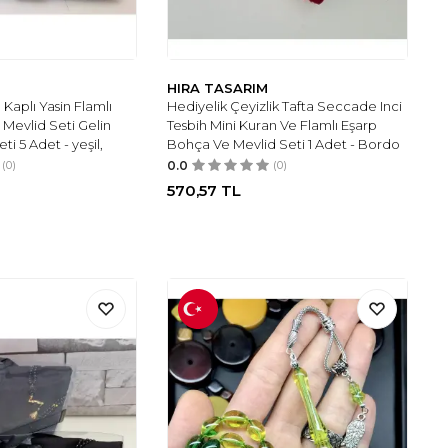
HIRA TASARIM
 Kaplı Yasin Flamlı
Hediyelik Çeyizlik Tafta Seccade Inci
h Mevlid Seti Gelin
Tesbih Mini Kuran Ve Flamlı Eşarp
 5 Adet - yeşil,
Bohça Ve Mevlid Seti 1 Adet - Bordo
(0)
0.0
(0)
570,57
TL