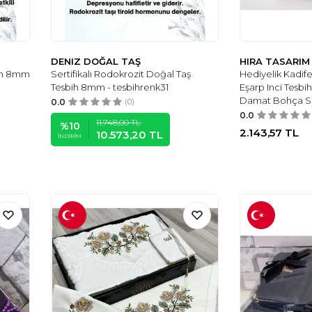
DENIZ DOĞAL TAŞ
HIRA TASARIM
bih 8mm
Sertifikalı Rodokrozit Doğal Taş
Hediyelik Kadife
Tesbih 8mm - tesbihrenk31
Eşarp Inci Tesbi
Damat Bohça Seti
0.0
(0)
0.0
11.748,00
TL
%
10
2.143,57
TL
10.573,20
TL
İNDIRIM