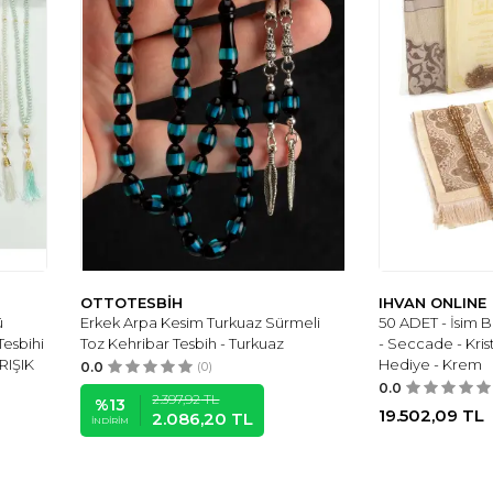
OTTOTESBİH
IHVAN ONLINE
ü
Erkek Arpa Kesim Turkuaz Sürmeli
50 ADET - İsim Bas
Tesbihi
Toz Kehribar Tesbih - Turkuaz
- Seccade - Krist
RIŞIK
Hediye - Krem
0.0
(0)
0.0
2.397,92
TL
%
13
19.502,09
TL
2.086,20
TL
İNDIRIM