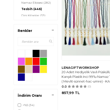
Namaz Elbisesi
(282)
Tesbih
(446)
Dini Kitaplar
(33)
Seccade
(600)
Mest
(102)
Renkler
Hediyelik
(576)
Hac Malzemeleri
(208)
LENAGIFTWORKSHOP
20 Adet Hediyelik Vavlı Püsküll
Karışık Plastik Inci 99'lu Namaz 
( Mevlit-sünnet-hac-umre) - KA
0.0
(0)
857,99
TL
İndirim Oranı
<%5
(34)