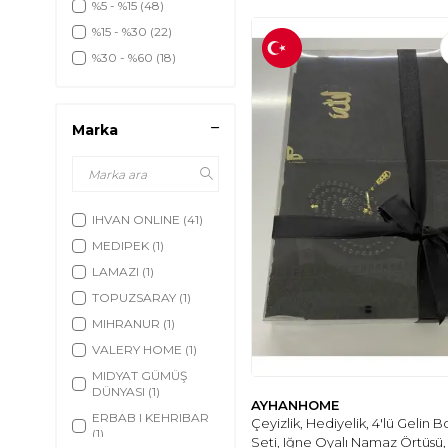
%5 - %15
(48)
%15 - %30
(22)
%30 - %60
(18)
Marka
IHVAN ONLINE
(41)
MEDIPEK
(1)
LAMAZI
(1)
TOPUZSARAY
(1)
MIHRANUR
(1)
VALERY HOME
(1)
MIDYAT GÜMÜŞ
DÜNYASI
(1)
AYHANHOME
ERBAB I KEHRIBAR
Çeyizlik, Hediyelik, 4'lü Gelin B
(1)
Seti, Iğne Oyalı Namaz Örtüsü,