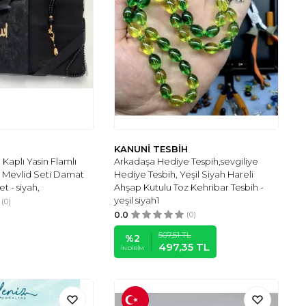
KANUNİ TESBİH
 Kaplı Yasin Flamlı
Arkadaşa Hediye Tespih,sevgiliye
ih Mevlid Seti Damat
Hediye Tesbih, Yeşil Siyah Hareli
t - siyah,
Ahşap Kutulu Toz Kehribar Tesbih -
yeşil siyah1
(0)
0.0
(0)
507,51
TL
%
2
497,35
TL
İNDIRIM