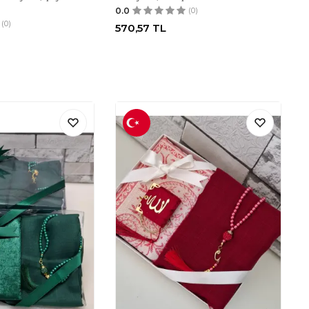
0.0
(0)
(0)
570,57
TL