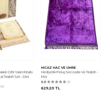
HICAZ HAC VE UMRE
kılı Ciltli Yasin Kitabı
Hediyelik Peluş Seccade Ve Tesbih -
al Tesbih Set - Dini
Mor
0.0
(0)
(0)
629,20
TL