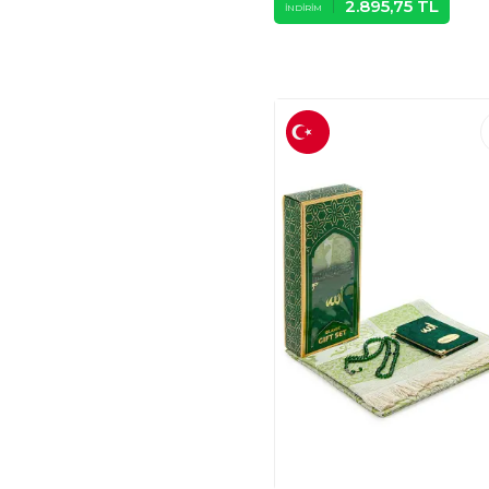
UMRE
(3)
2.895,75
TL
İNDIRIM
HAYATINIZI
KOLAYLAŞTIRIN
(3)
RELLHOME
(3)
MOS TESPIH
(3)
DENIZ ELMASLARI
(4)
HAN TICARETHANE
(4)
M MIMOZA PARK
(1)