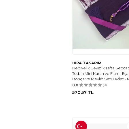
SAFF DOĞAL TAŞ
(6)
IZMIRPAZARI
(7)
OSMANLI GÜMÜŞ
(7)
TESBİHKENTİ
(7)
KEHRIBARSTORE
(8)
TESBIH OTAĞI
(8)
HIRA TASARIM
(9)
VIP KEHRIBAR
(9)
TESBİHCİBABA
(6)
HIRA TASARIM
Hediyelik Çeyizlik Tafta Secca
GENEL MARKALAR
Tesbih Mini Kuran ve Flamlı Eşa
(11)
Bohça ve Mevlid Seti 1 Adet - 
LIFESTYLING
(15)
0.0
(0)
DENIZ DOĞAL TAŞ
570,57
TL
(19)
OTTOTESBİH
(27)
OSMANLI DOĞAL
TAŞ
(36)
LENAGIFTWORKSHOP
(37)