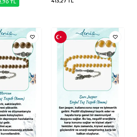
413,27
TL
2,70
TL