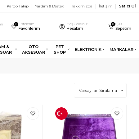
Kargo Takip
Yardım & Destek
Hakkımızda
İletişim
Satıcı Ol
Listelerim
Hoş Geldiniz!
0,00
imi
0
0
Favorilerim
Hesabım
Sepetim
AM &
OTO
PET
ELEKTRONİK
MARKALAR
ESUAR
AKSESUAR
SHOP