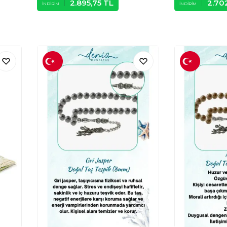
2.895,75
TL
2.70
İNDIRIM
İNDIRIM