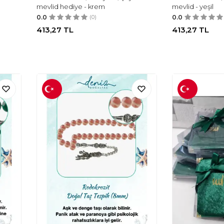
mevlid hediye - krem
mevlid - yeşil
0.0
(0)
0.0
413,27
TL
413,27
TL