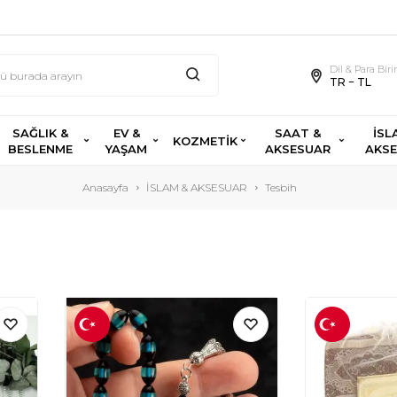
Dil & Para Bir
TR − TL
SAĞLIK &
EV &
SAAT &
İSL
KOZMETİK
BESLENME
YAŞAM
AKSESUAR
AKS
Anasayfa
İSLAM & AKSESUAR
Tesbih