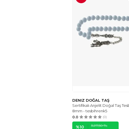
AYHANHOME
(40)
ÇEYIZLIK SETIM
(6)
OSMANLI DEĞERLİ
TAŞ
(5)
DOĞRU
(2)
İHVAN
(2)
DERGAH TESBIH
(2)
CARPETELLA
(2)
KUKA
(2)
HICAZ PAZARI
(2)
BURSA İPEK
(2)
TUNA BIJUTERI
(2)
CLASSY
(2)
HUH HAC & UMRE
DENIZ DOĞAL TAŞ
HEDIYELIK
(3)
Sertifikalı Anjelit Doğal Taş Tes
MARKAPOLIN
(5)
8mm - tesbihrenk5
0.0
(0)
VENTINO SILVER
(3)
HICAZ HAC VE
3.217,50
TL
%
10