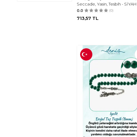
TESBIH SAKARYA
(1)
Seccade, Yasin, Tesbih - SİYAH
0.0
(0)
NIHAY
(1)
713,57
TL
AYMIRA HOME
(1)
EKVATOR
(1)
TESBIH DÜNYASI
(1)
NISTABOLJE
(1)
ZIKIR TESBIH
(1)
ÖZSELAM
(1)
OSMANLI
(2)
BILENLER
(1)
BH
(1)
LAMAZIHOME
(2)
DIJITAL
(1)
LENATOPTAN
(1)
HANE TEKSTİL
(1)
DOKUMACI
(1)
AYFA
(1)