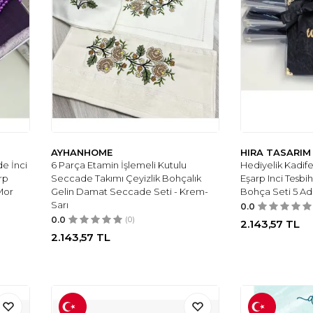
AYHANHOME
HIRA TASARIM
de İnci
6 Parça Etamin İşlemeli Kutulu
Hediyelik Kadife
rp
Seccade Takımı Çeyizlik Bohçalık
Eşarp Inci Tesb
Mor
Gelin Damat Seccade Seti - Krem-
Bohça Seti 5 Ade
Sarı
0.0
0.0
(0)
2.143,57
TL
2.143,57
TL