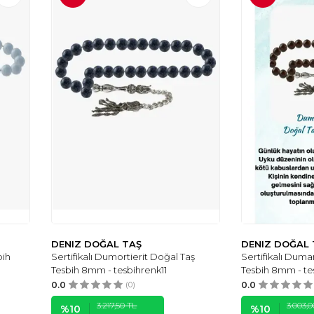
DENIZ DOĞAL TAŞ
DENIZ DOĞAL 
bih
Sertifikalı Dumortierit Doğal Taş
Sertifikalı Duma
Tesbih 8mm - tesbihrenk11
Tesbih 8mm - te
0.0
(0)
0.0
3.217,50
TL
3.003,0
%
10
%
10