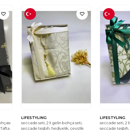
LIFESTYLING
LIFESTYLING
ohçası
seccade seti, 2 li gelin bohça seti,
seccade seti, 2 l
 Tafta
seccade tesbih, hediyelik, çeyizlik
seccade tesbih, 