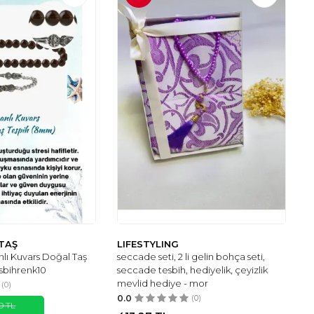
TAŞ
LIFESTYLING
nlı Kuvars Doğal Taş
seccade seti, 2 li gelin bohça seti,
sbihrenk10
seccade tesbih, hediyelik, çeyizlik
mevlid hediye - mor
(0)
0.0
(0)
0
TL