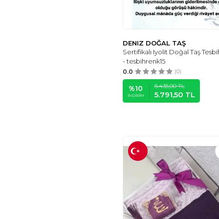
ENSARHAC-UMRE
MALZEMELERİ
(1)
THAD
(1)
TESBIH RUYASI
(1)
DENIZ DOĞAL TAŞ
AYVER
(1)
Sertifikalı Iyolit Doğal Taş Tes
- tesbihrenk15
SECA HOME
(1)
0.0
(0)
SULTAN TELKARI
(1)
6.435,00
TL
YAMAN HEDIYELIK
(1)
%
10
5.791,50
TL
İNDIRIM
THE COLLECTION
(1)
SALARTICARET
(1)
ANEMORE
COLLECTION
(1)
BUYOLMODA
(1)
ENCİLİ SİLVER
(1)
DEFNE SARAYI
(2)
İNDİRİM CENTER
(2)
KANUNİ TESBİH
(41)
GRS OYUNCAK
(9)