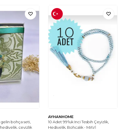
AYHANHOME
i gelin bohça seti,
10 Adet 99'luk Inci Tesbih Çeyizlik,
hediyelik, çeyizlik
Hediyelik, Bohçalık - MAVİ