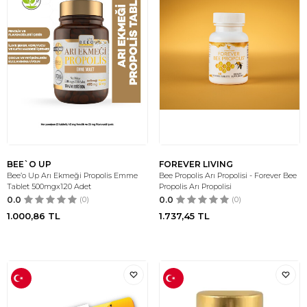
BEE`O UP
FOREVER LIVING
Bee’o Up Arı Ekmeği Propolis Emme
Bee Propolis Arı Propolisi - Forever Bee
Tablet 500mgx120 Adet
Propolis Arı Propolisi
0.0
(0)
0.0
(0)
1.000,86
TL
1.737,45
TL