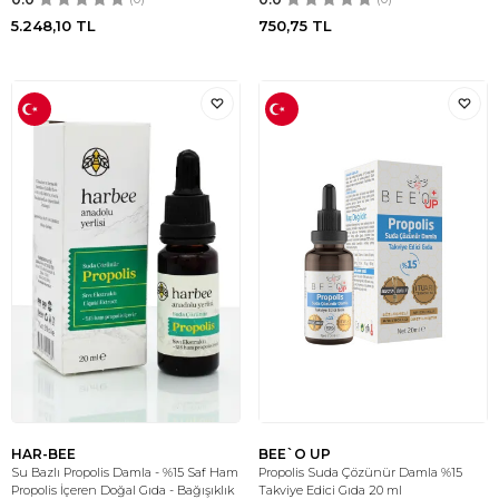
5.248,10
TL
750,75
TL
HAR-BEE
BEE`O UP
Su Bazlı Propolis Damla - %15 Saf Ham
Propolis Suda Çözünür Damla %15
Propolis İçeren Doğal Gıda - Bağışıklık
Takviye Edici Gıda 20 ml