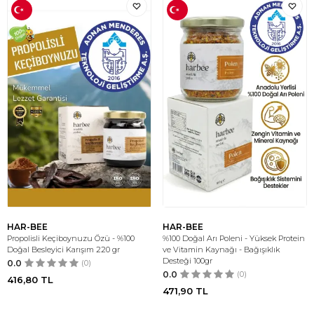
HAR-BEE
HAR-BEE
Propolisli Keçiboynuzu Özü - %100
%100 Doğal Arı Poleni - Yüksek Protein
Doğal Besleyici Karışım 220 gr
ve Vitamin Kaynağı - Bağışıklık
Desteği 100gr
0.0
(0)
0.0
(0)
416,80
TL
471,90
TL