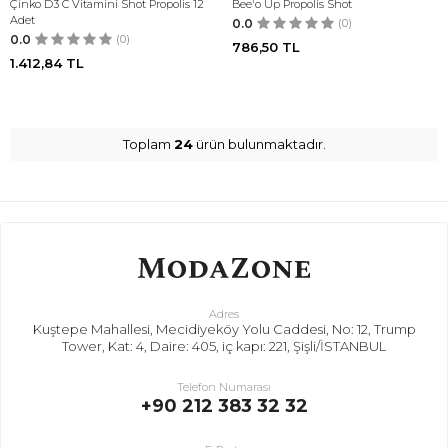
Çinko D3 C Vitamini Shot Propolis 12
Bee'o Up Propolis Shot
Adet
0.0
(0)
0.0
(0)
786,50
TL
1.412,84
TL
Toplam
24
ürün bulunmaktadır.
Adres
Kuştepe Mahallesi, Mecidiyeköy Yolu Caddesi, No: 12, Trump
Tower, Kat: 4, Daire: 405, iç kapı: 221, Şişli/İSTANBUL
Telefon Numarası
+90 212 383 32 32