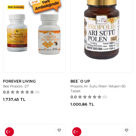
FOREVER LIVING
BEE`O UP
Bee Propolis -27
Propolis Arı Sütü Polen Yetişkin 60
Tablet
0.0
(0)
0.0
(0)
1.737,45
TL
1.000,86
TL