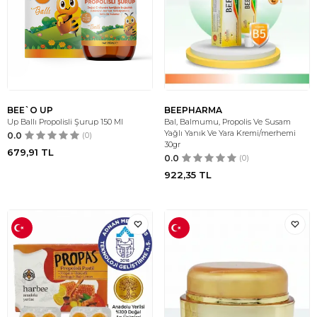
BEE`O UP
BEEPHARMA
Up Ballı Propolisli Şurup 150 Ml
Bal, Balmumu, Propolis Ve Susam
Yağlı Yanık Ve Yara Kremi/merhemi
0.0
(0)
30gr
679,91
TL
0.0
(0)
922,35
TL