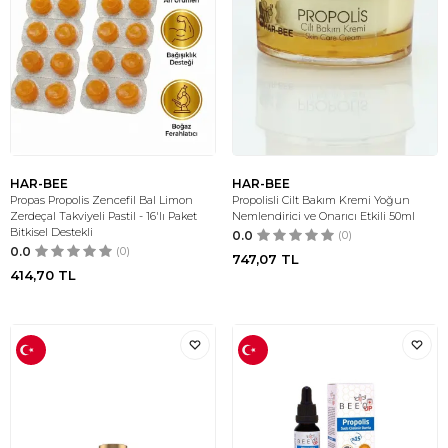
HAR-BEE
HAR-BEE
Propas Propolis Zencefil Bal Limon
Propolisli Cilt Bakım Kremi Yoğun
Zerdeçal Takviyeli Pastil - 16'lı Paket
Nemlendirici ve Onarıcı Etkili 50ml
Bitkisel Destekli
0.0
(0)
0.0
(0)
747,07
TL
414,70
TL