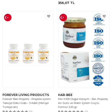
356,07
TL
FOREVER LIVING PRODUCTS
HAR-BEE
Forever Bee Propolis - Propolis Içeren
Mix %100 Doğal Karışım - Bal, Propolis,
Takviye Edici Gıda - 3 Adet (Menşei
Arı Sütü ve Polen İçeren Güçlü
Türkiye dir)
Formül 220 gr
0.0
(0)
0.0
(0)