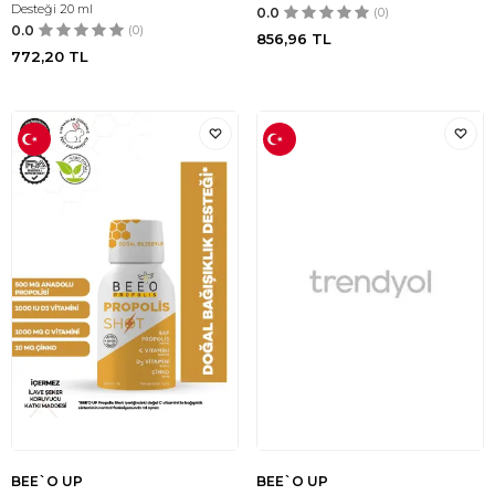
Desteği 20 ml
0.0
(0)
0.0
(0)
856,96
TL
772,20
TL
BEE`O UP
BEE`O UP