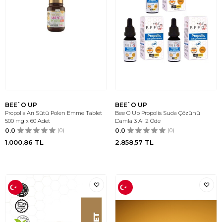
BEE`O UP
BEE`O UP
Propolis Arı Sütü Polen Emme Tablet
Bee O Up Propolis Suda Çözünü
500 mg x 60 Adet
Damla 3 Al 2 Öde
0.0
(0)
0.0
(0)
1.000,86
TL
2.858,57
TL