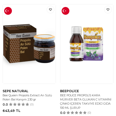
SEPE NATURAL
BEEPOLİCE
Bee Queen Propolis Extract Arı Sütü
BEE POLİCE PROPOLİS KARA
Polen Bal Karışım 230 gr
MÜRVER BETA GLUKAN C VİTAMİNİ
ÇİNKO İÇEREN TAKVİYE EDİCİ GIDA
0.0
(0)
100 ML ŞURUP
643,49
TL
0.0
(0)