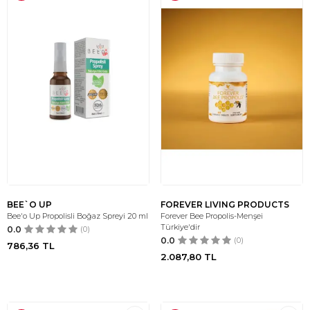
BEE`O UP
FOREVER LIVING PRODUCTS
Bee'o Up Propolisli Boğaz Spreyi 20 ml
Forever Bee Propolis-Menşei
Türkiye'dir
0.0
(0)
0.0
(0)
786,36
TL
2.087,80
TL