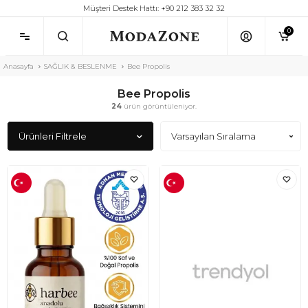
Müşteri Destek Hattı: +90 212 383 32 32
0
Anasayfa
SAĞLIK & BESLENME
Bee Propolis
Bee Propolis
24
ürün görüntüleniyor.
Ürünleri Filtrele