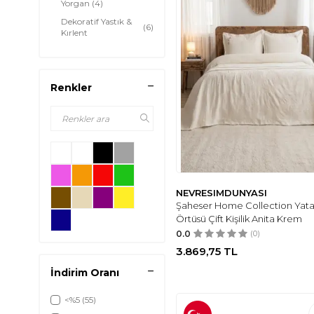
Yorgan
(4)
Dekoratif Yastık &
(6)
Kırlent
Pike Takımı
(270)
Renkler
NEVRESIMDUNYASI
Şaheser Home Collection Yat
Örtüsü Çift Kişilik Anita Krem
0.0
(0)
3.869,75
TL
İndirim Oranı
<%5
(55)