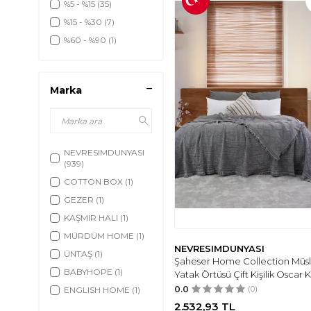
%5 - %15
(35)
%15 - %30
(7)
%60 - %90
(1)
Marka
NEVRESIMDUNYASI
(939)
COTTON BOX
(1)
GEZER
(1)
KAŞMIR HALI
(1)
MÜRDÜM HOME
(1)
NEVRESIMDUNYASI
ÜNTAŞ
(1)
Şaheser Home Collection Müsl
BABYHOPE
(1)
Yatak Örtüsü Çift Kişilik Oscar K
0.0
(0)
ENGLISH HOME
(1)
2.532,93
TL
COPERTA
(1)