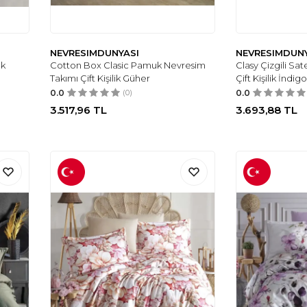
NEVRESIMDUNYASI
NEVRESIMDUN
ak
Cotton Box Clasic Pamuk Nevresim
Clasy Çizgili Sa
Takımı Çift Kişilik Güher
Çift Kişilik İndigo
0.0
(0)
0.0
3.517,96
TL
3.693,88
TL