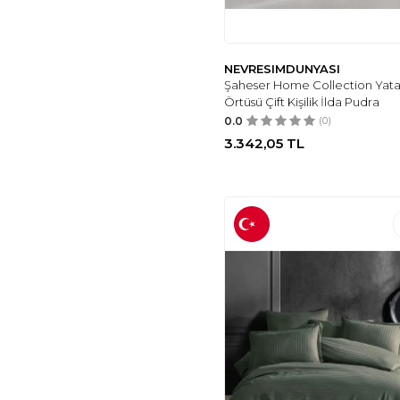
BELLA MAISON
(1)
PUFFY
(1)
DECOOR MALL
(2)
NEVRESIMDUNYASI
HIZLI ÇEYIZ
(3)
Şaheser Home Collection Yat
Örtüsü Çift Kişilik İlda Pudra
SENSY
(281)
0.0
(0)
YATAŞ
(11)
3.342,05
TL
TEKSTIL DIYARI
(7)
DENIZLI CONCEPT
(8)
MONOHOME
(9)
ENLORA HOME
(9)
RICCO LIFES
(9)
GÜVENAL
(9)
VIADEN
(10)
ALLA TURCA
(10)
CLASY
(12)
RIMO HOME
(7)
VIOLACASA
(13)