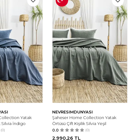
YASI
NEVRESIMDUNYASI
ollection Yatak
Şaheser Home Collection Yatak
k Silvia İndigo
Örtüsü Çift Kişilik Silvia Yeşil
(0)
0.0
(0)
2.990,26
TL