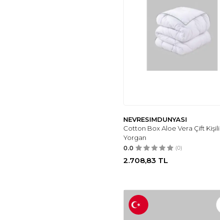
(3)
ECE'S DESIGN
(3)
MODA HOME
(3)
MADAME GAMZE
(4)
BILGIÇLER
(4)
COTTON HOME
(4)
GENEL MARKALAR
(4)
SETHOME
COLLECTION
(5)
NEVRESIMDUNYASI
INTER Z
(6)
Cotton Box Aloe Vera Çift Kişili
CEMETEKS
(5)
Yorgan
YOK YOK EVIM EVE
0.0
(0)
DAIR HER ŞEY
(5)
2.708,83
TL
MOT DEKOR
(5)
TABEA HOME
(5)
HOMEWELL
(5)
TEKSTILSA
(5)
ÖZDILEK
(5)