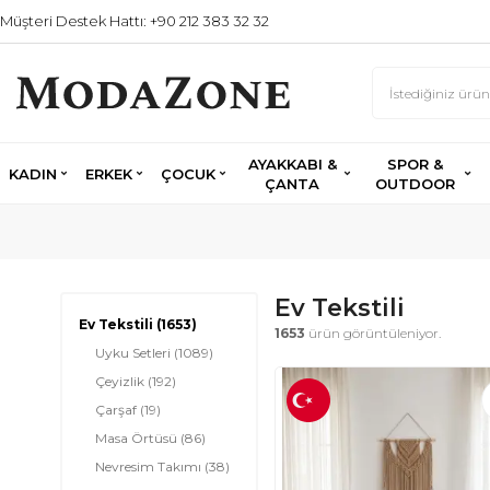
Müşteri Destek Hattı: +90 212 383 32 32
AYAKKABI &
SPOR &
KADIN
ERKEK
ÇOCUK
ÇANTA
OUTDOOR
Ev Tekstili
Ev Tekstili
(1653)
1653
ürün görüntüleniyor.
Uyku Setleri
(1089)
Çeyizlik
(192)
Çarşaf
(19)
Masa Örtüsü
(86)
Nevresim Takımı
(38)