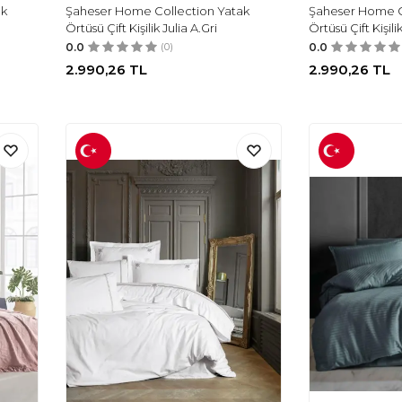
ak
Şaheser Home Collection Yatak
Şaheser Home C
Örtüsü Çift Kişilik Julia A.Gri
Örtüsü Çift Kişili
0.0
(0)
0.0
2.990,26
TL
2.990,26
TL