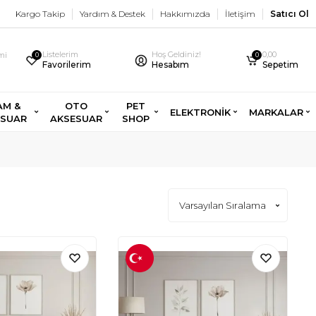
Kargo Takip
Yardım & Destek
Hakkımızda
İletişim
Satıcı Ol
Listelerim
Hoş Geldiniz!
0,00
imi
0
0
Favorilerim
Hesabım
Sepetim
AM &
OTO
PET
ELEKTRONİK
MARKALAR
ESUAR
AKSESUAR
SHOP