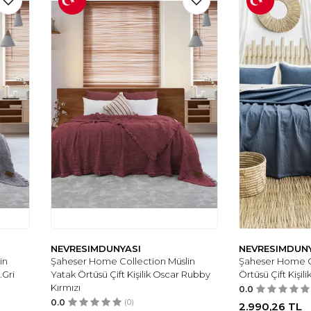
NEVRESIMDUNYASI
NEVRESIMDUN
in
Şaheser Home Collection Müslin
Şaheser Home C
.Gri
Yatak Örtüsü Çift Kişilik Oscar Rubby
Örtüsü Çift Kişili
Kırmızı
0.0
0.0
(0)
2.990,26
TL