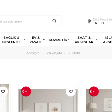
Dil & Para Bir
TR − TL
SAĞLIK &
EV &
SAAT &
İSL
KOZMETİK
BESLENME
YAŞAM
AKSESUAR
AKS
Anasayfa
EV & YAŞAM
Ev Tekstili