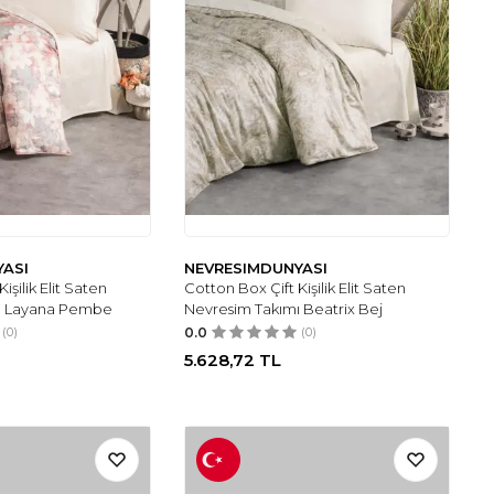
YASI
NEVRESIMDUNYASI
işilik Elit Saten
Cotton Box Çift Kişilik Elit Saten
ı Layana Pembe
Nevresim Takımı Beatrix Bej
(0)
0.0
(0)
5.628,72
TL