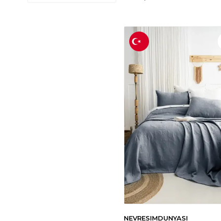
EVIM
(1)
BY MARINE
(1)
CASNACK
(1)
YÖRÜK TUHAFIYE
(1)
BALLIEV
(1)
EVOMED
(1)
SOLEY
(2)
TRENDEV
(2)
LAPENYA HOME
(2)
VALEZIUM
(2)
AYHOME
(2)
BEBEK ÖZEL
(2)
EIFIN
(1)
DEKOREKO
(1)
FIESTA
(2)
BEYAZLALE
(1)
SARRA
(1)
NEVRESIMDUNYASI