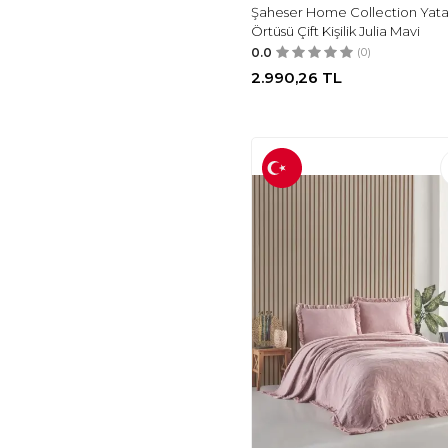
Şaheser Home Collection Yat
ÇEYIZ DIYARI
(1)
Örtüsü Çift Kişilik Julia Mavi
KESELERIMIZ
(1)
0.0
(0)
ASRA TASARIM
(1)
2.990,26
TL
ÇEYIZLIK SETIM
(1)
HUZUR ÇEYİZ
(1)
NUBU ATELIER
(1)
ÇEYIZ SOKAĞI
(1)
ARUS
(1)
ROESIA ROSE
COSMETICS
(1)
KARDELEN
(1)
RAKAYMU
(1)
FARKLI EVIM
(1)
BEGÜSA
(1)
ŞEN DEKORASYON
(1)
KARACA HOME
(1)
CAQQA
(1)