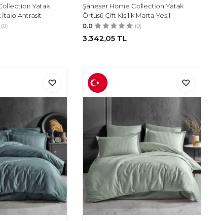
ollection Yatak
Şaheser Home Collection Yatak
k İtalo Antrasit
Örtüsü Çift Kişilik Marta Yeşil
(0)
0.0
(0)
3.342,05
TL