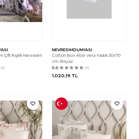
YASI
NEVRESIMDUNYASI
en Çift Kişilik Nevresim
Cotton Box Aloe Vera Yastık 50x70
cm. Beyaz
(0)
0.0
(0)
1.020,19
TL