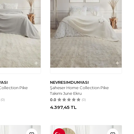
YASI
NEVRESIMDUNYASI
ollection Pike
Şaheser Home Collection Pike
Takımı June Ekru
(0)
0.0
(0)
4.397,45
TL