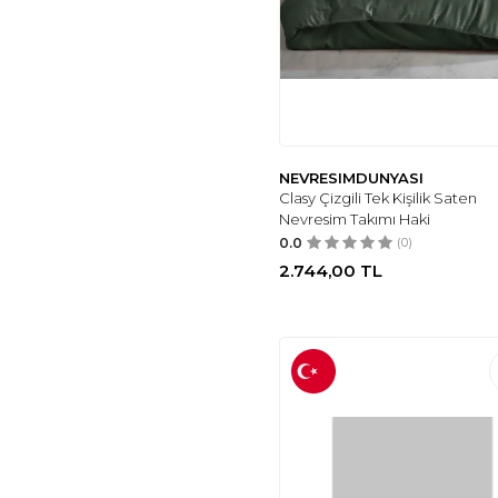
CAMİNHO DA LUA
(14)
MULBERRY
(14)
ELSE DEKOR
(17)
PIERRE CARDIN
(17)
AYHANHOME
(18)
NEVRESIMDUNYASI
İQON
(19)
Clasy Çizgili Tek Kişilik Saten
Nevresim Takımı Haki
ÇT ÇEYIZCI TEKSTIL
(27)
0.0
(0)
VESSİNOHOME
(27)
2.744,00
TL
NORDQUEEN
(7)
VIONEL HOME
(6)
EPONJ HOME
(3)
SEHARA
(5)
HOME MOD STORE
(3)
KOZA HOME
(3)
CEMETEKS FİRUZE