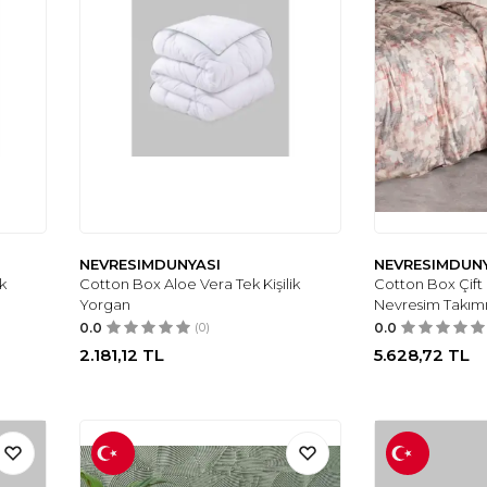
NEVRESIMDUNYASI
NEVRESIMDUN
k
Cotton Box Aloe Vera Tek Kişilik
Cotton Box Çift K
Yorgan
Nevresim Takım
0.0
(0)
0.0
2.181,12
TL
5.628,72
TL