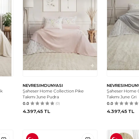
NEVRESIMDUNYASI
NEVRESIMDUN
ak
Şaheser Home Collection Pike
Şaheser Home C
Takımı June Pudra
Takımı June Gri
0.0
(0)
0.0
4.397,45
TL
4.397,45
TL