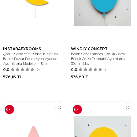
INSTABABYROOMS
WINDLY CONCEPT
Çocuk Genç Yatak Odası Kız Erkek
Balon Gece Lambası Çocuk Odası
Bebek Duvar Dekorasyon Aydede
Bebek Odası Dekoratif Aydınlatma
Aydınlatma Modelleri - Sarı
30cm - Mavi
0.0
(0)
0.0
(0)
576,16
TL
535,89
TL