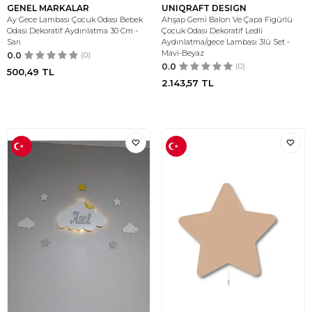
GENEL MARKALAR
UNIQRAFT DESIGN
Ay Gece Lambası Çocuk Odası Bebek
Ahşap Gemi Balon Ve Çapa Figürlü
Odası Dekoratif Aydınlatma 30 Cm -
Çocuk Odası Dekoratif Ledli
Sarı
Aydınlatma/gece Lambası 3lü Set -
Mavi-Beyaz
0.0
(0)
0.0
(0)
500,49
TL
2.143,57
TL