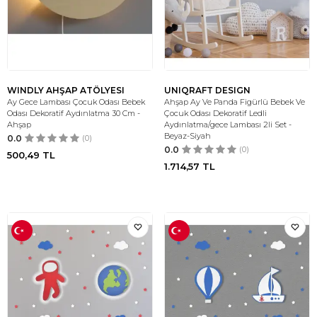
WINDLY AHŞAP ATÖLYESI
UNIQRAFT DESIGN
Ay Gece Lambası Çocuk Odası Bebek
Ahşap Ay Ve Panda Figürlü Bebek Ve
Odası Dekoratif Aydınlatma 30 Cm -
Çocuk Odası Dekoratif Ledli
Ahşap
Aydınlatma/gece Lambası 2li Set -
Beyaz-Siyah
0.0
(0)
0.0
(0)
500,49
TL
1.714,57
TL