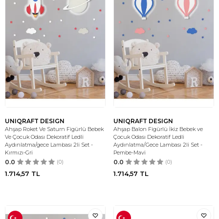
UNIQRAFT DESIGN
UNIQRAFT DESIGN
Ahşap Roket Ve Saturn Figürlü Bebek
Ahşap Balon Figürlü İkiz Bebek ve
Ve Çocuk Odası Dekoratif Ledli
Çocuk Odası Dekoratif Ledli
Aydınlatma/gece Lambası 2li Set -
Aydınlatma/Gece Lambası 2li Set -
Kırmızı-Gri
Pembe-Mavi
0.0
(0)
0.0
(0)
1.714,57
TL
1.714,57
TL