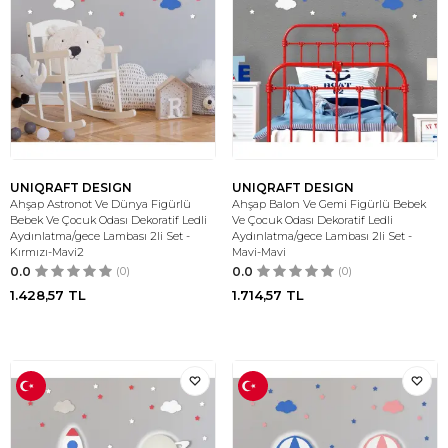
UNIQRAFT DESIGN
UNIQRAFT DESIGN
Ahşap Astronot Ve Dünya Figürlü
Ahşap Balon Ve Gemi Figürlü Bebek
Bebek Ve Çocuk Odası Dekoratif Ledli
Ve Çocuk Odası Dekoratif Ledli
Aydınlatma/gece Lambası 2li Set -
Aydınlatma/gece Lambası 2li Set -
Kırmızı-Mavi2
Mavi-Mavi
0.0
(0)
0.0
(0)
1.428,57
TL
1.714,57
TL