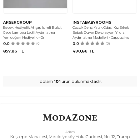
ARSERGROUP
INSTABABYROOMS
Bebek Hediyelik Ahşap Isimli Bulut
Çocuk Genç Yatak Odası Kız Erkek
Gece Lambası Ledli Aydınlatma
Bebek Duvar Dekorasyon Yıldız
Yenidoğan Hediyelik - Gri
Aydınlatma Modelleri - Cappucino
0.0
(0)
0.0
(0)
857,86
TL
490,86
TL
Toplam
101
ürün bulunmaktadır.
Adres
Kuştepe Mahallesi, Mecidiyeköy Yolu Caddesi, No: 12, Trump