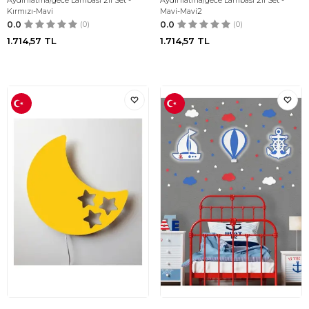
Aydınlatma/gece Lambası 2li Set -
Aydınlatma/gece Lambası 2li Set -
Kırmızı-Mavi
Mavi-Mavi2
0.0
(0)
0.0
(0)
1.714,57
TL
1.714,57
TL