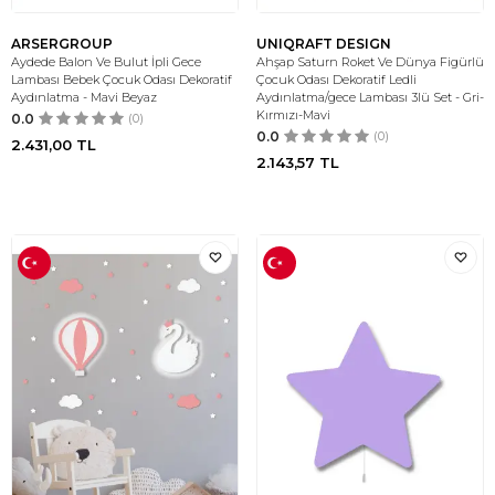
ARSERGROUP
UNIQRAFT DESIGN
Aydede Balon Ve Bulut İpli Gece
Ahşap Saturn Roket Ve Dünya Figürlü
Lambası Bebek Çocuk Odası Dekoratif
Çocuk Odası Dekoratif Ledli
Aydınlatma - Mavi Beyaz
Aydınlatma/gece Lambası 3lü Set - Gri-
Kırmızı-Mavi
0.0
(0)
0.0
(0)
2.431,00
TL
2.143,57
TL