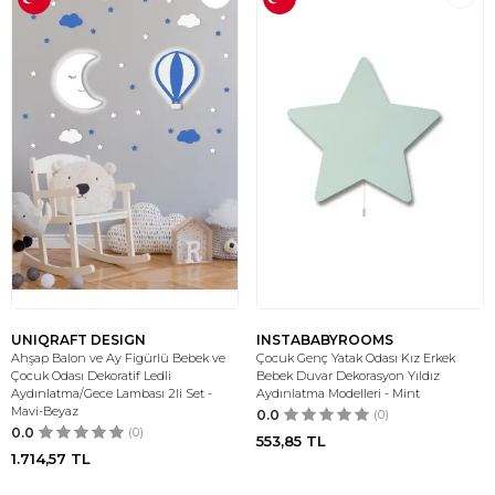
UNIQRAFT DESIGN
INSTABABYROOMS
Ahşap Balon ve Ay Figürlü Bebek ve
Çocuk Genç Yatak Odası Kız Erkek
Çocuk Odası Dekoratif Ledli
Bebek Duvar Dekorasyon Yıldız
Aydınlatma/Gece Lambası 2li Set -
Aydınlatma Modelleri - Mint
Mavi-Beyaz
0.0
(0)
0.0
(0)
553,85
TL
1.714,57
TL