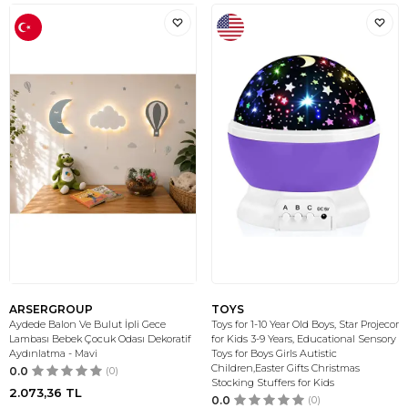
ARSERGROUP
TOYS
Aydede Balon Ve Bulut İpli Gece
Toys for 1-10 Year Old Boys, Star Projecor
Lambası Bebek Çocuk Odası Dekoratif
for Kids 3-9 Years, Educational Sensory
Aydınlatma - Mavi
Toys for Boys Girls Autistic
Children,Easter Gifts Christmas
0.0
(0)
Stocking Stuffers for Kids
2.073,36
TL
0.0
(0)