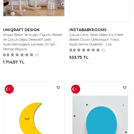
UNIQRAFT DESIGN
INSTABABYROOMS
Ahşap Balon Ve Kuğu Figürlü Bebek
Çocuk Genç Yatak Odası Kız Erkek
Ve Çocuk Odası Dekoratif Ledli
Bebek Duvar Dekorasyon Yıldız
Aydınlatma/gece Lambası 2li Set -
Aydınlatma Modelleri - Lila
Pembe-Beyaz4
0.0
(0)
0.0
(0)
533,75
TL
1.714,57
TL