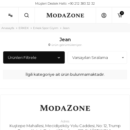
Müşteri Destek Hattı: +90 212 383 32 32
0
Anasayfa
ERKEK
Erkek Spor Giyim
Jean
Jean
0
ürün görüntüleniyor.
Ürünleri Filtrele
İlgili kategoriye ait ürün bulunmamaktadır.
Adres
Kuştepe Mahallesi, Mecidiyeköy Yolu Caddesi, No: 12, Trump