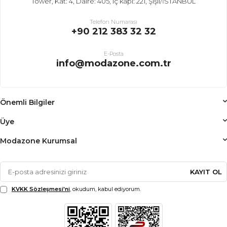
Tower, Kat: 4, Daire: 405, iç kapı: 221, Şişli/İSTANBUL
Telefon Numarası
+90 212 383 32 32
E-Posta
info@modazone.com.tr
Önemli Bilgiler
Üye
Modazone Kurumsal
KAYIT OL
KVKK Sözleşmesi'ni
, okudum, kabul ediyorum.