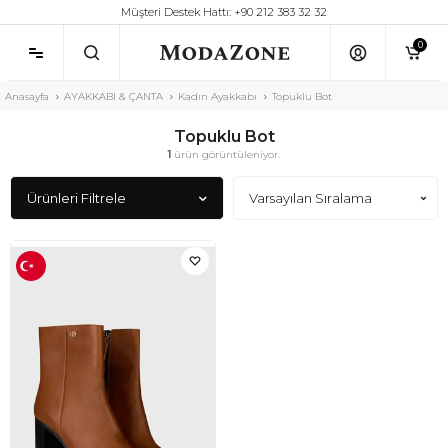
Müşteri Destek Hattı: +90 212 383 32 32
0
Anasayfa
AYAKKABI & ÇANTA
Kadın Ayakkabı
Topuklu Bot
Topuklu Bot
1
ürün görüntüleniyor.
Ürünleri Filtrele