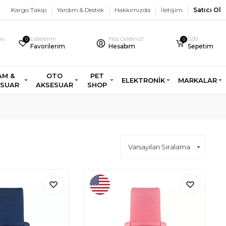
Kargo Takip
Yardım & Destek
Hakkımızda
İletişim
Satıcı Ol
Listelerim
Hoş Geldiniz!
0,00
imi
0
0
Favorilerim
Hesabım
Sepetim
AM &
OTO
PET
ELEKTRONİK
MARKALAR
ESUAR
AKSESUAR
SHOP