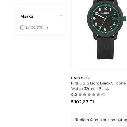
Marka
LACOSTE
(4)
LACOSTE
Kids L.12.12 Light Black Silicone
Watch 32mm - Black
0.0
(0)
5.102,27
TL
Toplam
4
ürün bulunmaktadı