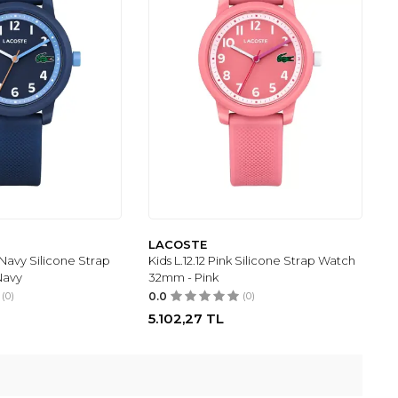
LACOSTE
t Navy Silicone Strap
Kids L.12.12 Pink Silicone Strap Watch
Navy
32mm - Pink
(0)
0.0
(0)
5.102,27
TL