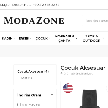
Müşteri Destek Hattı: +90 212 383 32 32
AYAKKABI &
SPOR &
KADIN
ERKEK
ÇOCUK
ÇANTA
OUTDOOR
Çocuk Aksesuar
Çocuk Aksesuar
(4)
4
ürün görüntüleniyor.
Saat
(4)
İndirim Oranı
%15 - %30
(4)