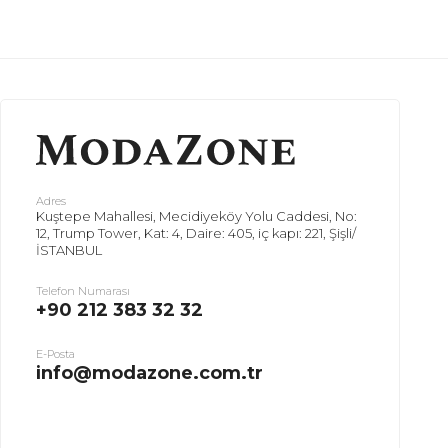
Adres
Kuştepe Mahallesi, Mecidiyeköy Yolu Caddesi, No:
12, Trump Tower, Kat: 4, Daire: 405, iç kapı: 221, Şişli/
İSTANBUL
Telefon Numarası
+90 212 383 32 32
E-Posta
info@modazone.com.tr