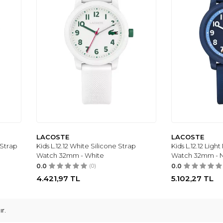
LACOSTE
LACOSTE
 Strap
Kids L.12.12 White Silicone Strap
Kids L.12.12 Ligh
Watch 32mm - White
Watch 32mm - 
0.0
(0)
0.0
4.421,97
TL
5.102,27
TL
r.