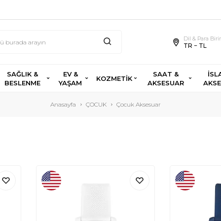
Dil & Para Bir
TR − TL
SAĞLIK &
EV &
SAAT &
İSL
KOZMETİK
BESLENME
YAŞAM
AKSESUAR
AKS
Anasayfa
ÇOCUK
Çocuk Aksesuar