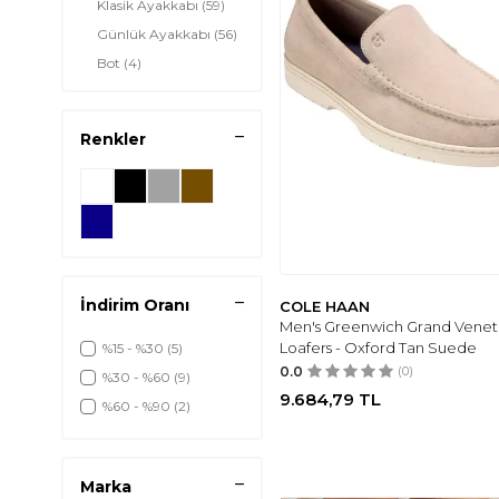
Klasik Ayakkabı
(59)
Günlük Ayakkabı
(56)
Bot
(4)
Yürüyüş
(10)
Ayakkabısı
Renkler
Koşu Ayakkabısı
(41)
Sneakers
(673)
Terlik & Sandalet
(17)
İndirim Oranı
COLE HAAN
Men's Greenwich Grand Venet
Loafers - Oxford Tan Suede
%15 - %30
(5)
0.0
(0)
%30 - %60
(9)
9.684,79
TL
%60 - %90
(2)
Marka