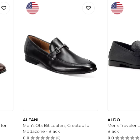
ALFANI
ALDO
 for
Men's Otis Bit Loafers, Created for
Men's Traveler L
Modazone - Black
Black
0.0
(0)
0.0