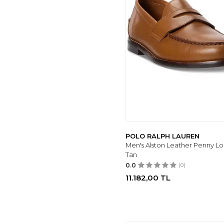
POLO RALPH LAUREN
Men's Alston Leather Penny Loa
Tan
0.0
(0)
11.182,00
TL