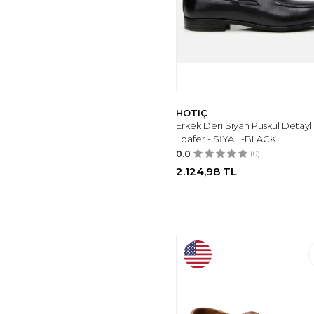
HOTIÇ
Erkek Deri Siyah Püskül Detaylı
Loafer - SİYAH-BLACK
0.0
(0)
2.124,98
TL