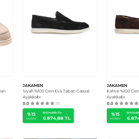
JAKAMEN
JAKAMEN
ian
Siyah %100 Deri Eva Taban Casual
Kahve %100 Deri
Ayakkabı
Ayakkabı
0.0
(0)
0.0
8.124,88
TL
8.124,8
%
15
%
15
6.874,88
TL
6.87
İNDIRIM
İNDIRIM