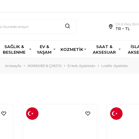
Dil & Para Bir
TR − TL
SAĞLIK &
EV &
SAAT &
İSL
KOZMETİK
BESLENME
YAŞAM
AKSESUAR
AKS
Anasayfa
AYAKKABI & ÇANTA
Erkek Ayakkabı
Loafer Ayakkbı