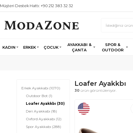
Müşteri Destek Hattı: +90 212 383 32 32
AYAKKABI &
SPOR &
KADIN
ERKEK
ÇOCUK
ÇANTA
OUTDOOR
Loafer Ayakkbı
Erkek Ayakkabı
(1070)
30
ürün görüntüleniyor.
Outdoor Bot
(1)
Loafer Ayakkbı
(30)
Deri Ayakkabı
(18)
Oxford Ayakkabı
(12)
Spor Ayakkabı
(288)