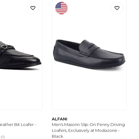
ALFANI
eather Bit Loafer -
Men's Masonn Slip-On Penny Driving
Loafers, Exclusively at Modazone -
Black
(0)