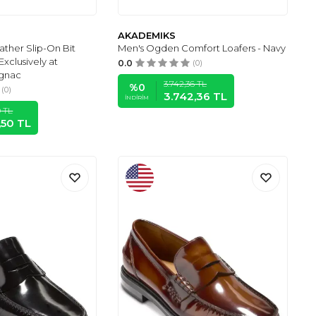
AKADEMIKS
ather Slip-On Bit
Men's Ogden Comfort Loafers - Navy
Exclusively at
0.0
(0)
gnac
3.742,36
TL
%
0
(0)
3.742,36
TL
İNDIRIM
0
TL
,50
TL