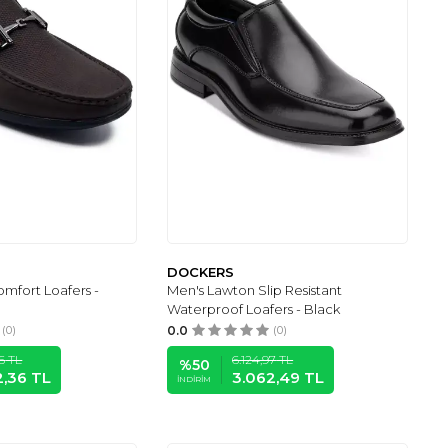
DOCKERS
mfort Loafers -
Men's Lawton Slip Resistant
Waterproof Loafers - Black
(0)
0.0
(0)
6
TL
6.124,97
TL
%
50
2,36
TL
3.062,49
TL
İNDIRIM