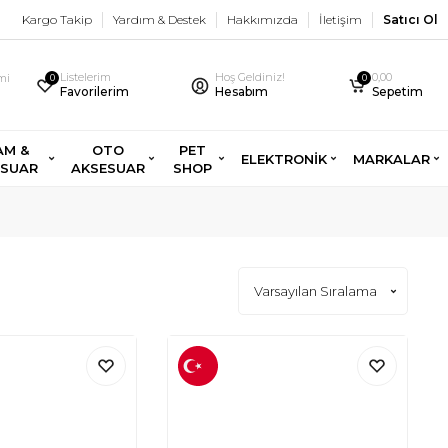
Kargo Takip
Yardım & Destek
Hakkımızda
İletişim
Satıcı Ol
Listelerim
Hoş Geldiniz!
0,00
imi
0
0
Favorilerim
Hesabım
Sepetim
AM &
OTO
PET
ELEKTRONİK
MARKALAR
ESUAR
AKSESUAR
SHOP