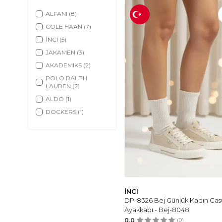
ALFANI
(8)
COLE HAAN
(7)
İNCI
(5)
JAKAMEN
(3)
AKADEMIKS
(2)
POLO RALPH
LAUREN
(2)
ALDO
(1)
DOCKERS
(1)
HOTIÇ
(1)
İNCI
DP-8326 Bej Günlük Kadın Cas
Ayakkabı - Bej-8048
0.0
(0)