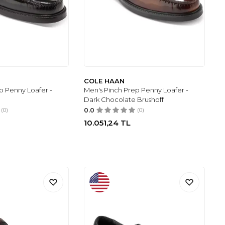
COLE HAAN
p Penny Loafer -
Men's Pinch Prep Penny Loafer -
Dark Chocolate Brushoff
(0)
0.0
(0)
10.051,24
TL