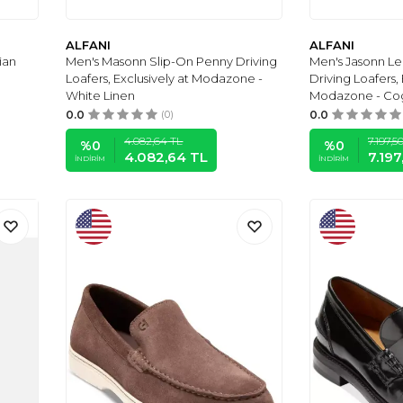
ALFANI
ALFANI
ian
Men's Masonn Slip-On Penny Driving
Men's Jasonn Le
Loafers, Exclusively at Modazone -
Driving Loafers, 
White Linen
Modazone - Co
0.0
(0)
0.0
4.082,64
TL
7.197,5
%
0
%
0
4.082,64
TL
7.197
İNDIRIM
İNDIRIM