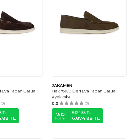
JAKAMEN
 Eva Taban Casual
Haki %100 Deri Eva Taban Casual
Ayakkabı
(0)
0.0
(0)
8
TL
8.124,88
TL
%
15
4,88
TL
6.874,88
TL
İNDIRIM