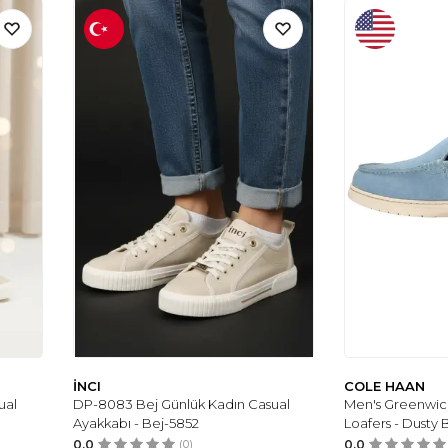
İNCI
COLE HAAN
ual
DP-8083 Bej Günlük Kadın Casual
Men's Greenwic
Ayakkabı - Bej-5852
Loafers - Dusty
0.0
(0)
0.0