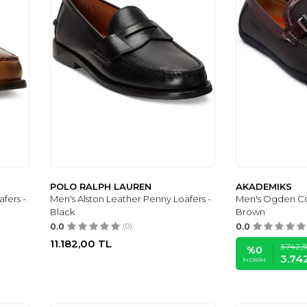
POLO RALPH LAUREN
AKADEMIKS
fers -
Men's Alston Leather Penny Loafers -
Men's Ogden Co
Black
Brown
0.0
(0)
0.0
11.182,00
TL
3.742,3
%
0
3.74
İNDIRIM