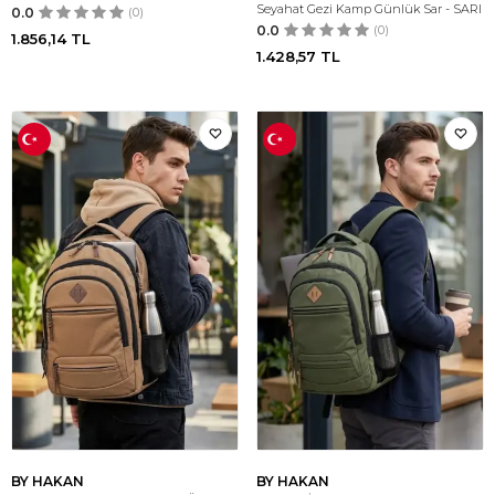
Seyahat Gezi Kamp Günlük Sar - SARI
0.0
(0)
0.0
(0)
1.856,14
TL
1.428,57
TL
BY HAKAN
BY HAKAN