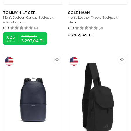
TOMMY HILFIGER
COLE HAAN
Men's Jackson Canvas Backpack -
Men's Leather Triboro Backpack -
Azure Lagoon
Black
0.0
(0)
0.0
(0)
23.969,45
TL
4.391,17
TL
%
25
3.293,04
TL
İNDIRIM