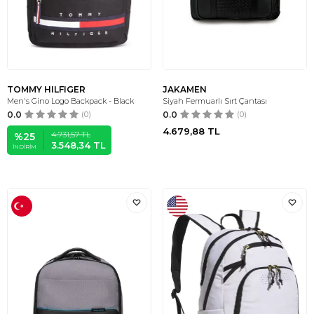
TOMMY HILFIGER
JAKAMEN
Men's Gino Logo Backpack - Black
Siyah Fermuarlı Sırt Çantası
0.0
(0)
0.0
(0)
4.679,88
TL
4.731,57
TL
%
25
3.548,34
TL
İNDIRIM