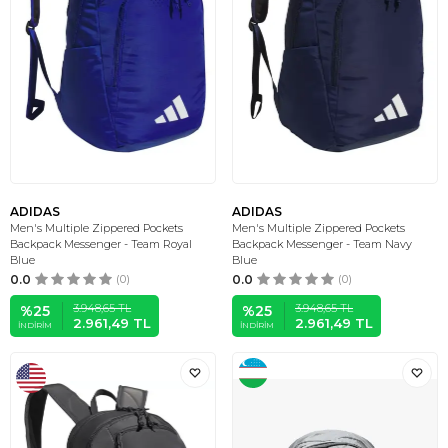
ADIDAS
ADIDAS
Men's Multiple Zippered Pockets
Men's Multiple Zippered Pockets
Backpack Messenger - Team Royal
Backpack Messenger - Team Navy
Blue
Blue
0.0
(0)
0.0
(0)
3.948,65
TL
3.948,65
TL
%
25
%
25
2.961,49
TL
2.961,49
TL
İNDIRIM
İNDIRIM