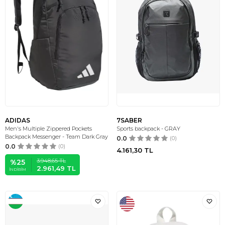
ADIDAS
7SABER
Men's Multiple Zippered Pockets
Sports backpack - GRAY
Backpack Messenger - Team Dark Gray
0.0
(0)
0.0
(0)
4.161,30
TL
3.948,65
TL
%
25
2.961,49
TL
İNDIRIM