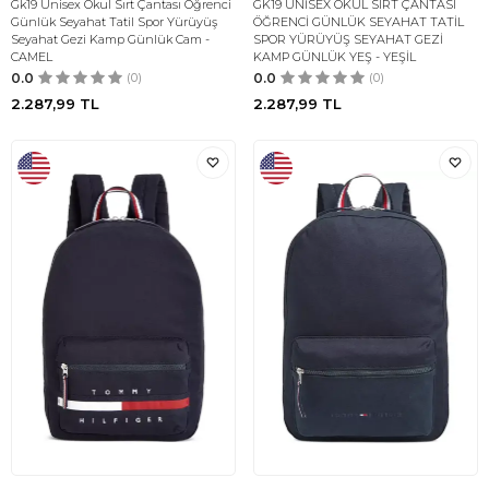
Gk19 Unisex Okul Sırt Çantası Öğrenci
GK19 UNİSEX OKUL SIRT ÇANTASI
Günlük Seyahat Tatil Spor Yürüyüş
ÖĞRENCİ GÜNLÜK SEYAHAT TATİL
Seyahat Gezi Kamp Günlük Cam -
SPOR YÜRÜYÜŞ SEYAHAT GEZİ
CAMEL
KAMP GÜNLÜK YEŞ - YEŞİL
0.0
(0)
0.0
(0)
2.287,99
TL
2.287,99
TL