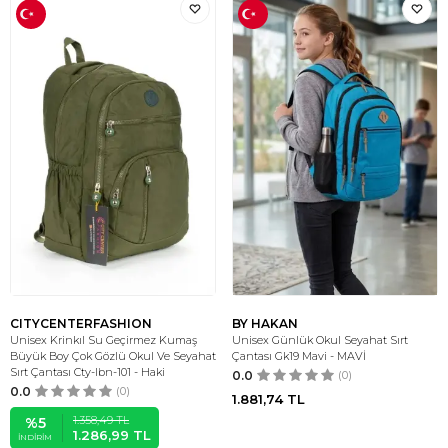
CITYCENTERFASHION
BY HAKAN
Unisex Krinkıl Su Geçirmez Kumaş
Unisex Günlük Okul Seyahat Sırt
Büyük Boy Çok Gözlü Okul Ve Seyahat
Çantası Gk19 Mavi - MAVİ
Sırt Çantası Cty-lbn-101 - Haki
0.0
(0)
0.0
(0)
1.881,74
TL
1.358,49
TL
%
5
1.286,99
TL
İNDIRIM