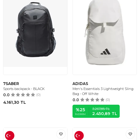
7SABER
ADIDAS
Sports backpack - BLACK
Men's Essentials 3 Lightweight Sling
Bag - Off White
0.0
(0)
0.0
(0)
4.161,30
TL
3.267,85
TL
%
25
2.450,89
TL
İNDIRIM