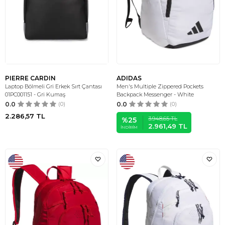
PIERRE CARDIN
ADIDAS
Laptop Bölmeli Gri Erkek Sırt Çantası
Men's Multiple Zippered Pockets
01PC001151 - Gri Kumaş
Backpack Messenger - White
0.0
(0)
0.0
(0)
2.286,57
TL
3.948,65
TL
%
25
2.961,49
TL
İNDIRIM