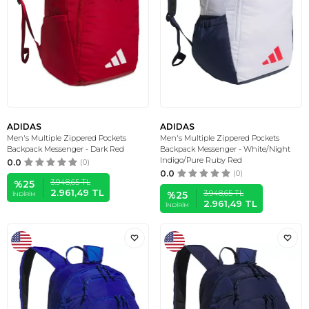
ADIDAS
ADIDAS
Men's Multiple Zippered Pockets
Men's Multiple Zippered Pockets
Backpack Messenger - Dark Red
Backpack Messenger - White/Night
Indigo/Pure Ruby Red
0.0
(0)
0.0
(0)
3.948,65
TL
%
25
2.961,49
TL
3.948,65
TL
%
25
İNDIRIM
2.961,49
TL
İNDIRIM