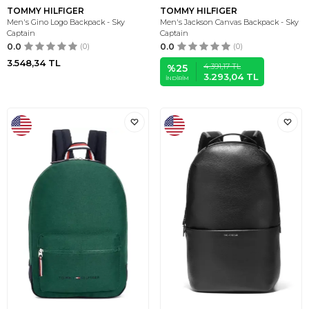
TOMMY HILFIGER
TOMMY HILFIGER
Men's Gino Logo Backpack - Sky
Men's Jackson Canvas Backpack - Sky
Captain
Captain
0.0
(0)
0.0
(0)
3.548,34
TL
4.391,17
TL
%
25
3.293,04
TL
İNDIRIM