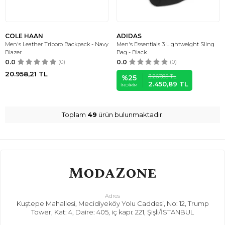
COLE HAAN
ADIDAS
Men's Leather Triboro Backpack - Navy
Men's Essentials 3 Lightweight Sling
Blazer
Bag - Black
0.0
(0)
0.0
(0)
20.958,21
TL
3.267,85
TL
%
25
2.450,89
TL
İNDIRIM
Toplam
49
ürün bulunmaktadır.
Adres
Kuştepe Mahallesi, Mecidiyeköy Yolu Caddesi, No: 12, Trump
Tower, Kat: 4, Daire: 405, iç kapı: 221, Şişli/İSTANBUL