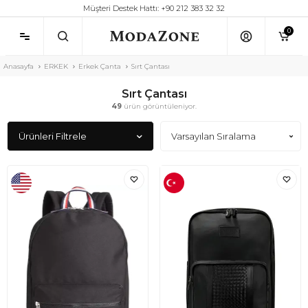
Müşteri Destek Hattı: +90 212 383 32 32
0
Anasayfa
ERKEK
Erkek Çanta
Sırt Çantası
Sırt Çantası
49
ürün görüntüleniyor.
Ürünleri Filtrele