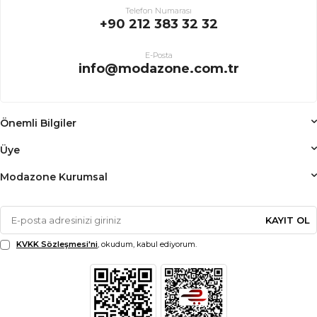
Telefon Numarası
+90 212 383 32 32
E-Posta
info@modazone.com.tr
Önemli Bilgiler
Üye
Modazone Kurumsal
KAYIT OL
KVKK Sözleşmesi'ni
, okudum, kabul ediyorum.