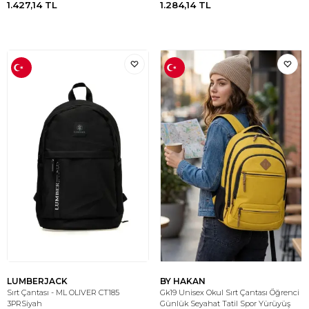
1.427,14
TL
1.284,14
TL
LUMBERJACK
BY HAKAN
Sırt Çantası - ML OLIVER CT185
Gk19 Unisex Okul Sırt Çantası Öğrenci
3PRSiyah
Günlük Seyahat Tatil Spor Yürüyüş