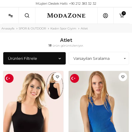
Müşteri Destek Hattı: +90 212 383 32 32
0
Anasayfa
SPOR & OUTDOOR
Kadın Spor Giyim
Atlet
Atlet
18
ürün görüntüleniyor.
Ürünleri Filtrele