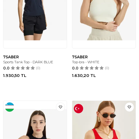
7SABER
7SABER
Sports Tank Top - DARK BLUE
Top-bra - WHITE
0.0
(0)
0.0
(0)
1.930,50
TL
1.630,20
TL