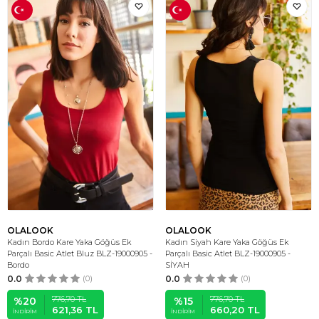
OLALOOK
OLALOOK
Kadın Bordo Kare Yaka Göğüs Ek
Kadın Siyah Kare Yaka Göğüs Ek
Parçalı Basic Atlet Bluz BLZ-19000905 -
Parçalı Basic Atlet BLZ-19000905 -
Bordo
SİYAH
0.0
(0)
0.0
(0)
776,70
TL
776,70
TL
%
20
%
15
621,36
TL
660,20
TL
İNDIRIM
İNDIRIM