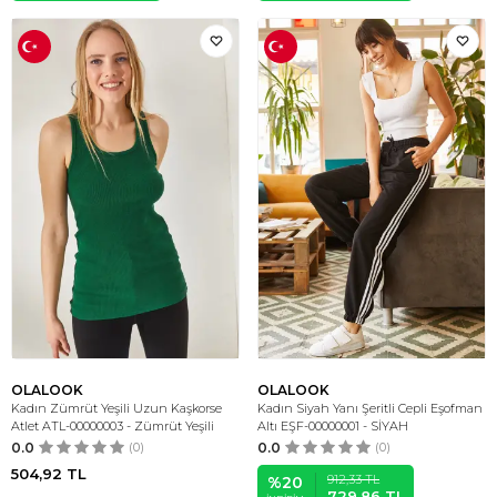
OLALOOK
OLALOOK
Kadın Zümrüt Yeşili Uzun Kaşkorse
Kadın Siyah Yanı Şeritli Cepli Eşofman
Atlet ATL-00000003 - Zümrüt Yeşili
Altı EŞF-00000001 - SİYAH
0.0
(0)
0.0
(0)
504,92
TL
912,33
TL
%
20
729,86
TL