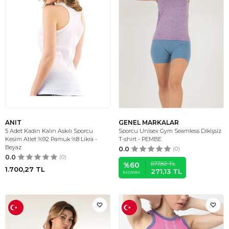
ANIT
GENEL MARKALAR
5 Adet Kadın Kalın Askılı Sporcu
Sporcu Unisex Gym Seamless Dikişsiz
Kesim Atlet %92 Pamuk %8 Likra -
T-shirt - PEMBE
Beyaz
0.0
(0)
0.0
(0)
677,82
TL
%
60
1.700,27
TL
271,13
TL
İNDIRIM