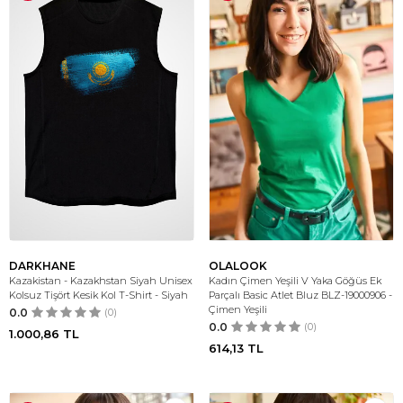
DARKHANE
OLALOOK
Kazakistan - Kazakhstan Siyah Unisex
Kadın Çimen Yeşili V Yaka Göğüs Ek
Kolsuz Tişört Kesik Kol T-Shirt - Siyah
Parçalı Basic Atlet Bluz BLZ-19000906 -
Çimen Yeşili
0.0
(0)
0.0
(0)
1.000,86
TL
614,13
TL