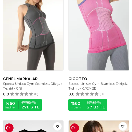
GENEL MARKALAR
GIGOTTO
Sporcu Unisex Gym Seamless Dikişsiz
Sporcu Unisex Gym Seamless Dikişsiz
T-shirt - GRİ
T-shirt - K.PEMBE
0.0
(0)
0.0
(0)
677,82
TL
677,82
TL
%
60
%
60
271,13
TL
271,13
TL
İNDIRIM
İNDIRIM