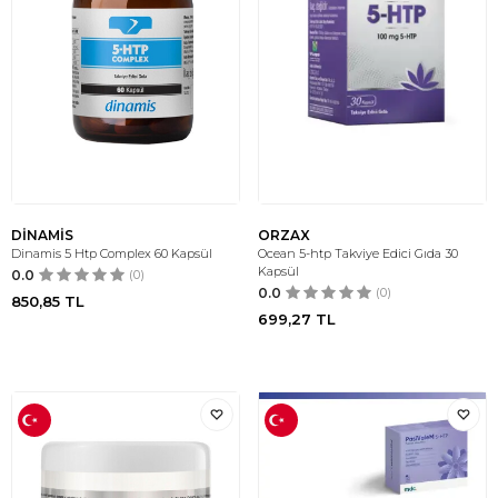
DİNAMİS
ORZAX
Dinamis 5 Htp Complex 60 Kapsül
Ocean 5-htp Takviye Edici Gıda 30
Kapsül
0.0
(0)
0.0
(0)
850,85
TL
699,27
TL