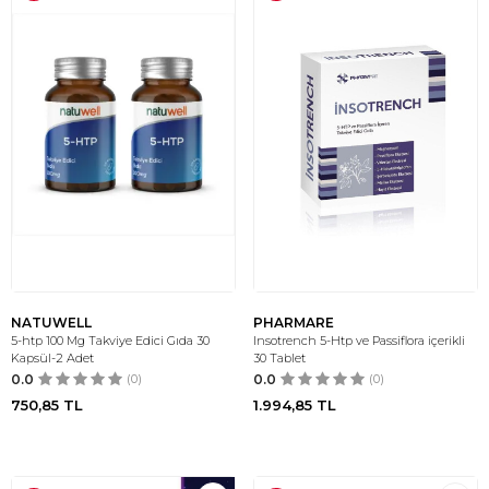
NATUWELL
PHARMARE
5-htp 100 Mg Takviye Edici Gıda 30
Insotrench 5-Htp ve Passiflora içerikli
Kapsül-2 Adet
30 Tablet
0.0
(0)
0.0
(0)
750,85
TL
1.994,85
TL