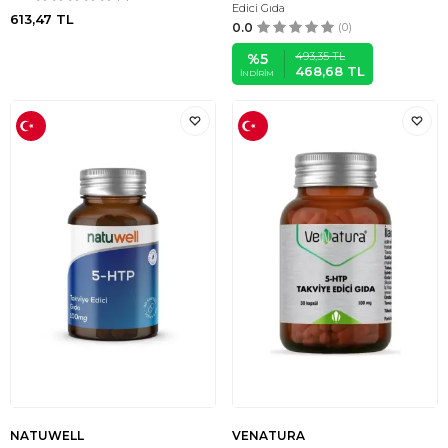
Edici Gıda
613,47
TL
0.0
(0)
493,35
TL
%
5
468,68
TL
İNDIRIM
NATUWELL
VENATURA