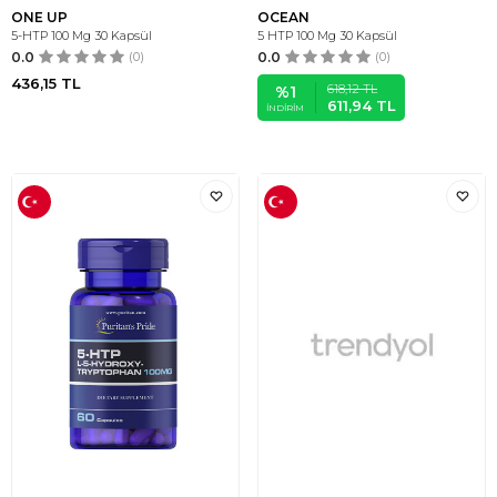
ONE UP
OCEAN
5-HTP 100 Mg 30 Kapsül
5 HTP 100 Mg 30 Kapsül
0.0
(0)
0.0
(0)
436,15
TL
618,12
TL
%
1
611,94
TL
İNDIRIM