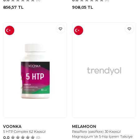
856,57
TL
908,05
TL
VOONKA
MELAMOON
5 HTP Complex 62 Kapsül
Passiflora (pasiflora) 30 Kapsül
Magnezyum Ve 5-htp İçeren Takviye
0.0
(0)