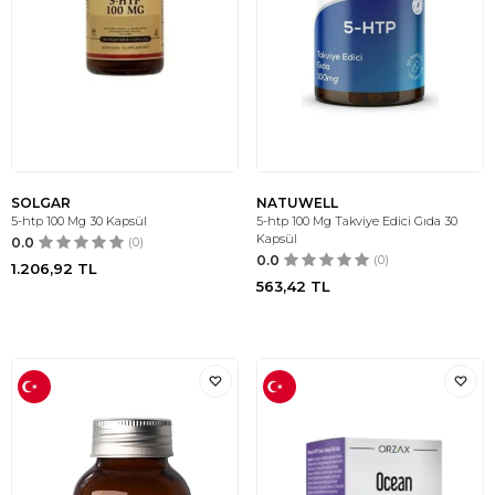
SOLGAR
NATUWELL
5-htp 100 Mg 30 Kapsül
5-htp 100 Mg Takviye Edici Gıda 30
Kapsül
0.0
(0)
0.0
(0)
1.206,92
TL
563,42
TL