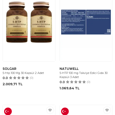
SOLGAR
NATUWELL
5-htp 100 Mg 30 Kapsül 2 Adet
5-HTP 100 mg Takviye Edici Gıda 30
Kapsül-3 Adet
0.0
(0)
0.0
(0)
2.009,71
TL
1.069,64
TL