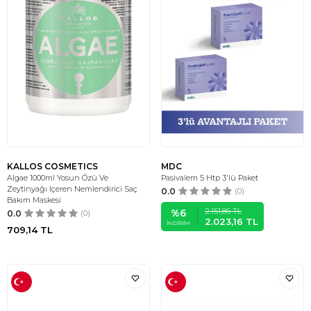
KALLOS COSMETICS
MDC
Algae 1000ml Yosun Özü Ve
Pasivalem 5 Htp 3'lü Paket
Zeytinyağı Içeren Nemlendirici Saç
0.0
(0)
Bakım Maskesi
2.151,86
TL
%
6
0.0
(0)
2.023,16
TL
İNDIRIM
709,14
TL