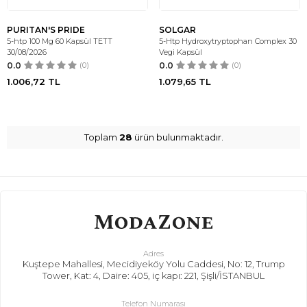
PURITAN'S PRIDE
SOLGAR
5-htp 100 Mg 60 Kapsül TETT
5-Htp Hydroxytryptophan Complex 30
30/08/2026
Vegi Kapsül
0.0
(0)
0.0
(0)
1.006,72
TL
1.079,65
TL
Toplam
28
ürün bulunmaktadır.
Adres
Kuştepe Mahallesi, Mecidiyeköy Yolu Caddesi, No: 12, Trump
Tower, Kat: 4, Daire: 405, iç kapı: 221, Şişli/İSTANBUL
Telefon Numarası