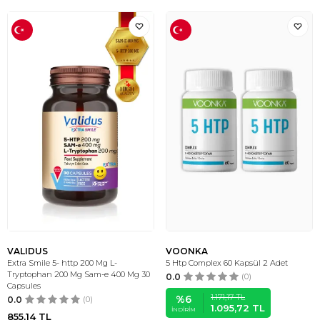
VALIDUS
VOONKA
Extra Smile 5- http 200 Mg L-
5 Htp Complex 60 Kapsül 2 Adet
Tryptophan 200 Mg Sam-e 400 Mg 30
0.0
(0)
Capsules
1.171,17
TL
%
6
0.0
(0)
1.095,72
TL
İNDIRIM
855,14
TL