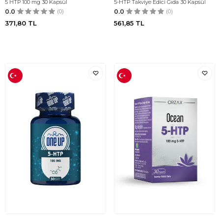
5 HTP 100 mg 30 Kapsül
5-HTP Takviye Edici Gıda 30 Kapsül
0.0
(0)
0.0
(0)
371,80
TL
561,85
TL