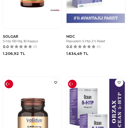
SOLGAR
MDC
5-htp 100 Mg 30 Kapsül
Pasivalem 5 Htp 2'li Paket
0.0
(0)
0.0
(0)
1.206,92
TL
1.634,49
TL