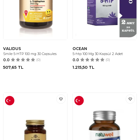
VALIDUS
OCEAN
Smile 5-HTP 100 mg 30 Capsules
5-htp 100 Mg 30 Kapsül 2 Adet
0.0
(0)
0.0
(0)
507,65
TL
1.215,50
TL