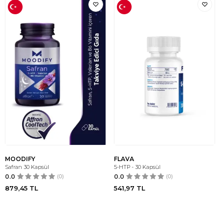
MOODIFY
FLAVA
Safran 30 Kapsül
5-HTP - 30 Kapsül
0.0
(0)
0.0
(0)
879,45
TL
541,97
TL