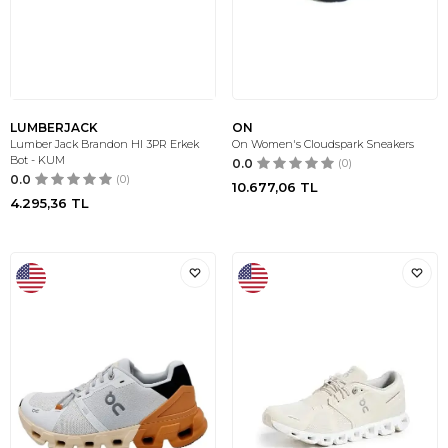
LUMBERJACK
ON
Lumber Jack Brandon HI 3PR Erkek
On Women's Cloudspark Sneakers
Bot - KUM
0.0
(0)
0.0
(0)
10.677,06
TL
4.295,36
TL