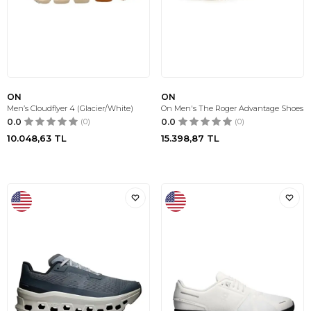
ON
ON
Men’s Cloudflyer 4 (Glacier/White)
On Men's The Roger Advantage Shoes
0.0
(0)
0.0
(0)
10.048,63
TL
15.398,87
TL