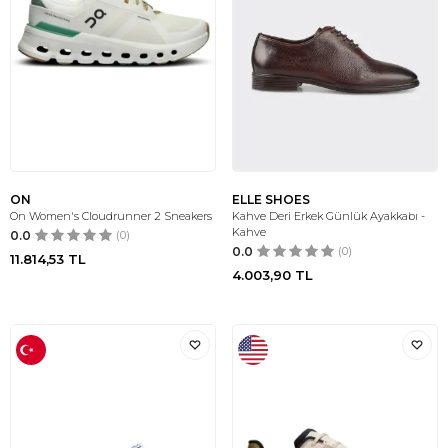
ON
ELLE SHOES
On Women's Cloudrunner 2 Sneakers
Kahve Deri Erkek Günlük Ayakkabı -
Kahve
0.0
(0)
0.0
(0)
11.814,53
TL
4.003,90
TL