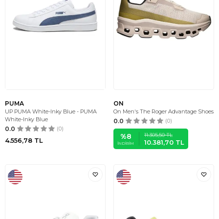
PUMA
ON
UP PUMA White-Inky Blue - PUMA
On Men's The Roger Advantage Shoes
White-Inky Blue
0.0
(0)
0.0
(0)
11.305,50
TL
%
8
4.556,78
TL
10.381,70
TL
İNDIRIM