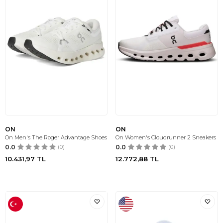
ON
ON
On Men's The Roger Advantage Shoes
On Women's Cloudrunner 2 Sneakers
0.0
(0)
0.0
(0)
10.431,97
TL
12.772,88
TL