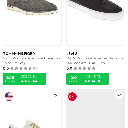
TOMMY HILFIGER
LEVI'S
Men's Winner Casual Lace Up Oxfords
Men's Munro Faux-Leather Retro Low
- Medium Gray
Top Sneakers - Black, Tan
0.0
(0)
0.0
(0)
7.135,32
TL
4.084,81
TL
%
38
%
0
4.452,44
TL
4.084,81
TL
İNDIRIM
İNDIRIM