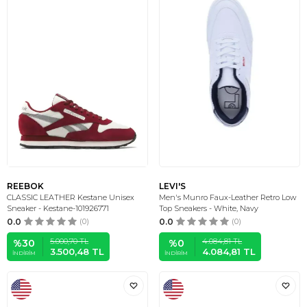
REEBOK
LEVI'S
CLASSIC LEATHER Kestane Unisex
Men's Munro Faux-Leather Retro Low
Sneaker - Kestane-101926771
Top Sneakers - White, Navy
0.0
(0)
0.0
(0)
5.000,70
TL
4.084,81
TL
%
30
%
0
3.500,48
TL
4.084,81
TL
İNDIRIM
İNDIRIM