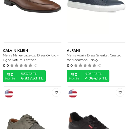
CALVIN KLEIN
ALFANI
Men's Malley Lace-Up Dress Oxford -
Men's Adairr Dress Sneaker, Created
Light Natural Leather
for Modazone - Navy
0.0
(0)
0.0
(0)
8.837,33
TL
4.084,13
TL
%
0
%
0
8.837,33
TL
4.084,13
TL
İNDIRIM
İNDIRIM