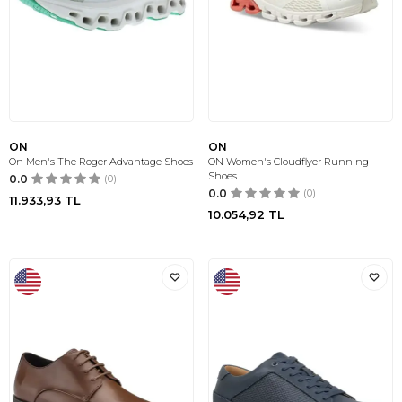
ON
ON
On Men's The Roger Advantage Shoes
ON Women's Cloudflyer Running
Shoes
0.0
(0)
0.0
(0)
11.933,93
TL
10.054,92
TL