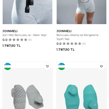
JOINMELI
JOINMELI
Join Meli Boncuklu İp - Neon Yeşil
Boncuklu Atlama Ipi Rengarenk -
Siyah Sap
0.0
(0)
0.0
(0)
1.787,50
TL
1.787,50
TL