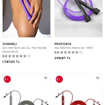
JOINMELI
PROFORCE
Join Meli Boncuklu İp - Mor Handle
Atp-3000 Mor Atlama İpi - MOR
Karışık Renk
0.0
(0)
0.0
(0)
298,87
TL
1.787,50
TL