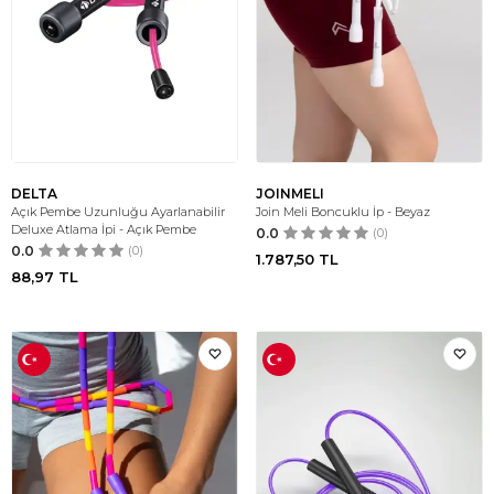
DELTA
JOINMELI
Açık Pembe Uzunluğu Ayarlanabilir
Join Meli Boncuklu İp - Beyaz
Deluxe Atlama İpi - Açık Pembe
0.0
(0)
0.0
(0)
1.787,50
TL
88,97
TL