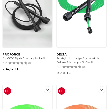
PROFORCE
DELTA
Atp-3000 Siyah Atlama İpi - SİYAH
Su Yeşili Uzunluğu Ayarlanabilir
Deluxe Atlama İpi - Su Yeşili
0.0
(0)
0.0
(0)
284,57
TL
150,15
TL