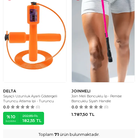
DELTA
JOINMELI
Sayaçlı Uzunluk Ayarlı Göstergeli
Join Meli Boncuklu İp - Pembe
Turuncu Atlama Ipi - Turuncu
Boncuklu Siyah Handle
0.0
(0)
0.0
(0)
1.787,50
TL
202,85
TL
%
10
182,55
TL
İNDIRIM
Toplam
71
ürün bulunmaktadır.