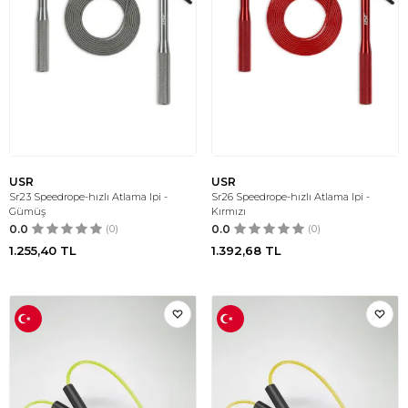
USR
USR
Sr23 Speedrope-hızlı Atlama Ipi -
Sr26 Speedrope-hızlı Atlama Ipi -
Gümüş
Kırmızı
0.0
(0)
0.0
(0)
1.255,40
TL
1.392,68
TL