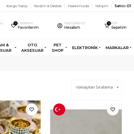
Kargo Takip
Yardım & Destek
Hakkımızda
İletişim
Satıcı Ol
Listelerim
Hoş Geldiniz!
0,00
imi
0
0
Favorilerim
Hesabım
Sepetim
AM &
OTO
PET
ELEKTRONİK
MARKALAR
ESUAR
AKSESUAR
SHOP