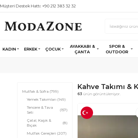
Müşteri Destek Hattı: +90 212 383 32 32
AYAKKABI &
SPOR &
KADIN
ERKEK
ÇOCUK
ÇANTA
OUTDOOR
Kahve Takımı & 
Mutfak & Sofra
(799)
63
ürün görüntüleniyor.
Yemek Takımları
(149)
Tencere & Tava
(157)
Seti
Çatal, Kaşık &
(8)
Bıçak
Mutfak Gereçleri
(207)