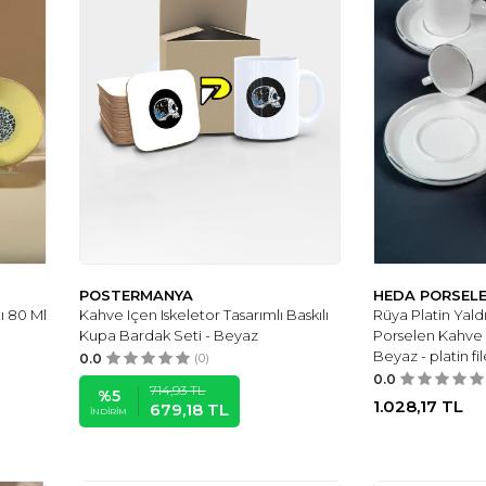
POSTERMANYA
HEDA PORSEL
ı 80 Ml
Kahve Içen Iskeletor Tasarımlı Baskılı
Rüya Platin Yaldı
Kupa Bardak Seti - Beyaz
Porselen Kahve 
Beyaz - platin fi
0.0
(0)
0.0
714,93
TL
%
5
1.028,17
TL
679,18
TL
İNDIRIM