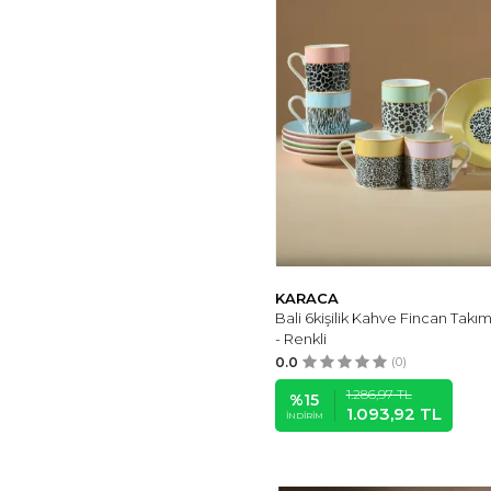
KARACA
Bali 6kişilik Kahve Fincan Takım
- Renkli
0.0
(0)
1.286,97
TL
%
15
1.093,92
TL
İNDIRIM