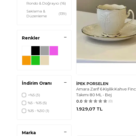
Rondo & Doğrayıcı
(16)
Saklama &
(139)
Düzenleme
Çay Takımı &
(25)
Çaydanlık
Kahve Takımı &
Renkler
(63)
Kupa
Bardak & Kadeh
(5)
Cezve
(49)
İndirim Oranı
İPEK PORSELEN
Amara Zarif 6 Kişilik Kahve Fin
Takımı 80 ML - Bej
<%5
(3)
0.0
(0)
%5 - %15
(5)
1.929,07
TL
%15 - %30
(1)
Marka