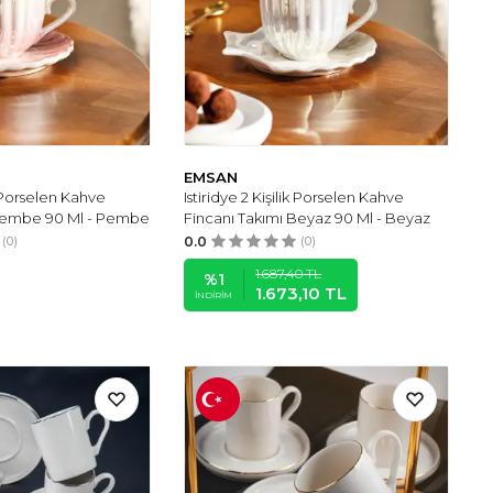
EMSAN
ik Porselen Kahve
Istiridye 2 Kişilik Porselen Kahve
 Pembe 90 Ml - Pembe
Fincanı Takımı Beyaz 90 Ml - Beyaz
(0)
0.0
(0)
1.687,40
TL
%
1
1.673,10
TL
İNDIRIM