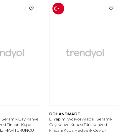
E
DDHANDMADE
a Seramik Çay Kahve
El Yapımı Wosvos Arabalı Seramik
vesi Fincanı Kupa
Çay Kahve Kupası Türk Kahvesi
RMIZIMAVİTURUNCU
Fincanı Kupa Hediyelik Ceyiz -