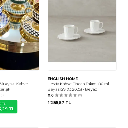
ENGLISH HOME
'lı Ayaklı Kahve
Hestia Kahve Fincan Takımı 80 ml
arışık
Beyaz (29.03.2025) - Beyaz
(0)
0.0
(0)
1.285,57
TL
0
TL
3,29
TL