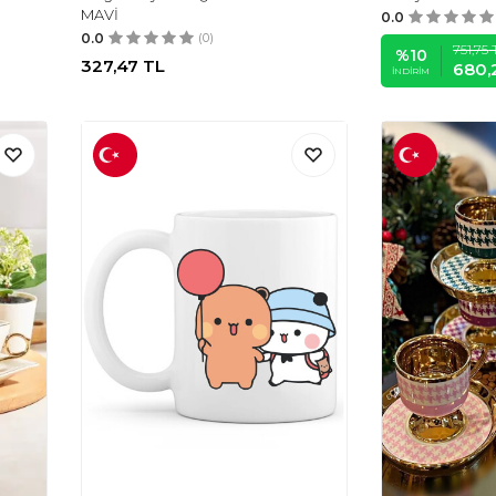
MAVİ
0.0
0.0
(0)
751,75
%
10
327,47
TL
680,
İNDIRIM