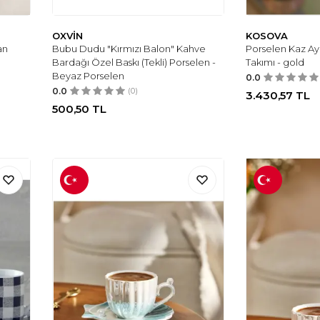
OXVİN
KOSOVA
an
Bubu Dudu "Kırmızı Balon" Kahve
Porselen Kaz Aya
Bardağı Özel Baskı (Tekli) Porselen -
Takımı - gold
Beyaz Porselen
0.0
0.0
(0)
3.430,57
TL
500,50
TL