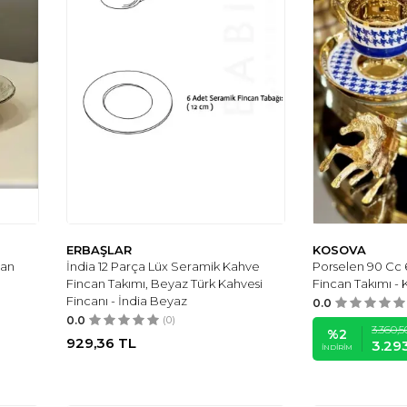
ERBAŞLAR
KOSOVA
can
İndia 12 Parça Lüx Seramik Kahve
Porselen 90 Cc 6
Fincan Takımı, Beyaz Türk Kahvesi
Fincan Takımı - K
Fincanı - İndia Beyaz
0.0
0.0
(0)
3.360,5
%
2
929,36
TL
3.29
İNDIRIM