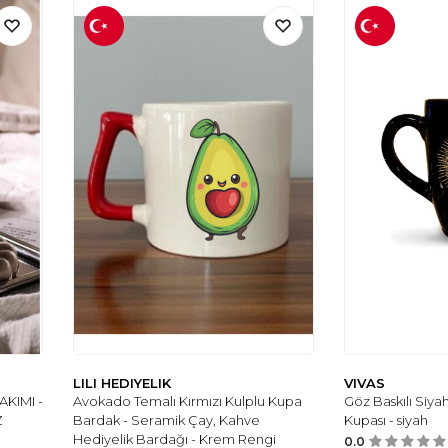
LILI HEDIYELIK
VIVAS
KIMI -
Avokado Temalı Kırmızı Kulplu Kupa
Göz Baskılı Siy
Z
Bardak - Seramik Çay, Kahve
Kupası - siyah
Hediyelik Bardağı - Krem Rengi
0.0