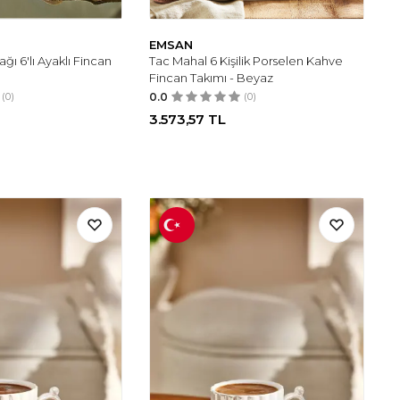
EMSAN
ğı 6'lı Ayaklı Fincan
Tac Mahal 6 Kişilik Porselen Kahve
Fincan Takımı - Beyaz
(0)
0.0
(0)
3.573,57
TL