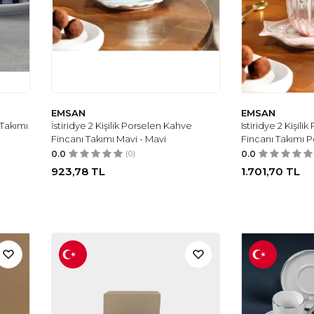
EMSAN
EMSAN
Takımı
İstiridye 2 Kişilik Porselen Kahve
Istiridye 2 Kişil
Fincanı Takımı Mavi - Mavi
Fincanı Takımı
0.0
(0)
0.0
923,78
TL
1.701,70
TL