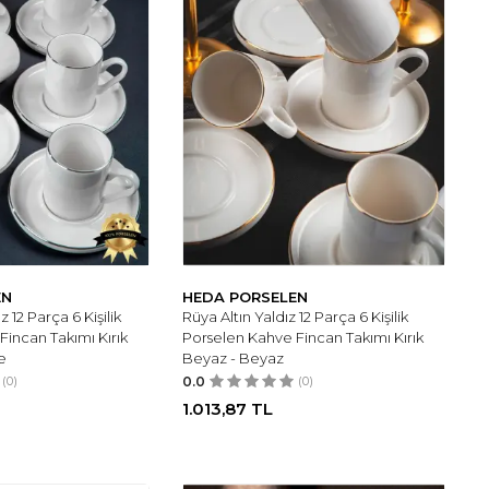
EN
HEDA PORSELEN
z 12 Parça 6 Kişilik
Rüya Altın Yaldız 12 Parça 6 Kişilik
Fincan Takımı Kırık
Porselen Kahve Fincan Takımı Kırık
le
Beyaz - Beyaz
(0)
0.0
(0)
1.013,87
TL