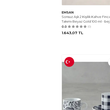
EMSAN
Sonsuz Aşk 2 Kişilik Kahve Finc
Takımı Beyaz Gold 100 ml - bej
0.0
(0)
1.643,07
TL