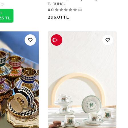
TURUNCU
(0)
0.0
(0)
TL
296,01
TL
25
TL