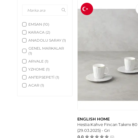
EMSAN
(10)
KARACA
(2)
ANADOLU SARAY
(1)
GENEL MARKALAR
(1)
ARVALE
(1)
YZHOME
(1)
ANTEPSEPETİ
(1)
ACAR
(1)
TERRACO
(1)
HIRA EL SANATLARI
(1)
LALEZEN HOME
(1)
ENGLISH HOME
POSTERMANYA
(1)
Hestia Kahve Fincan Takımı 80 
ERBAŞLAR
(1)
(29.03.2025) - Gri
0.0
(0)