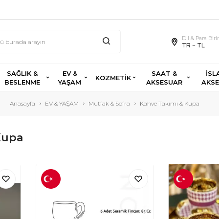
Dil & Para Bir
TR − TL
SAĞLIK &
EV &
SAAT &
İSL
KOZMETİK
BESLENME
YAŞAM
AKSESUAR
AKS
Anasayfa
EV & YAŞAM
Mutfak & Sofra
Kahve Takımı & Kupa
Kupa