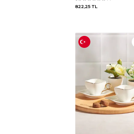
İPEK PORSELEN
(2)
822,25
TL
HEDA PORSELEN
(5)
DISANTE
(2)
İLBAY ÇINI TAKI
(2)
OXVİN
(2)
TOUCHMUGHM
(2)
KÜÇÜK EW
(2)
KOSOVA
(3)
NOOPS
(3)
LILI HEDIYELIK
(3)
DDHANDMADE
(3)
ENGLISH HOME
(5)
VIVAS
(5)
NOSTALJIK
LEZZETLER
(1)