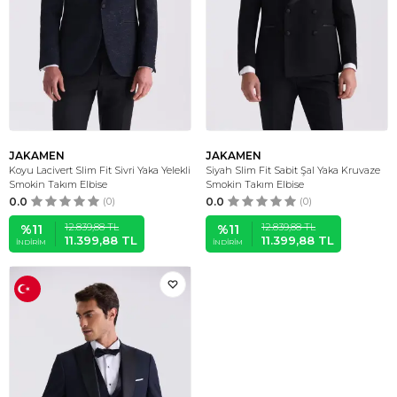
JAKAMEN
JAKAMEN
Koyu Lacivert Slim Fit Sivri Yaka Yelekli
Siyah Slim Fit Sabit Şal Yaka Kruvaze
Smokin Takım Elbise
Smokin Takım Elbise
0.0
(0)
0.0
(0)
12.839,88
TL
12.839,88
TL
%
11
%
11
11.399,88
TL
11.399,88
TL
İNDIRIM
İNDIRIM