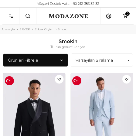
Müşteri Destek Hattı: +90 212 383 32 32
0
Anasayfa
ERKEK
Erkek Giyim
Smokin
Smokin
11
ürün görüntüleniyor.
Ürünleri Filtrele