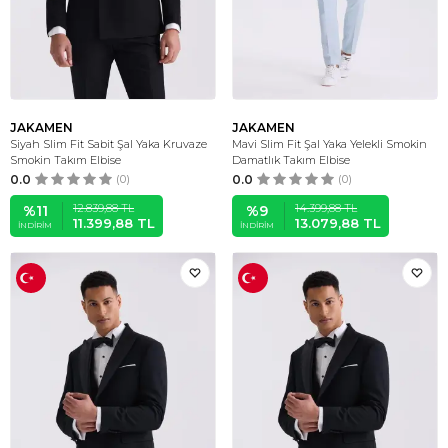
JAKAMEN
JAKAMEN
Siyah Slim Fit Sabit Şal Yaka Kruvaze
Mavi Slim Fit Şal Yaka Yelekli Smokin
Smokin Takım Elbise
Damatlık Takım Elbise
0.0
(0)
0.0
(0)
12.839,88
TL
14.399,88
TL
%
11
%
9
11.399,88
TL
13.079,88
TL
İNDIRIM
İNDIRIM