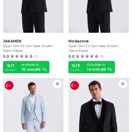
JAKAMEN
Modazone
Siyah Slim Fit Sivri Yaka Smokin
Siyah Slim Fit Sivri Yaka Smokin
Takım Elbise
Takım Elbise
0.0
(0)
0.0
(0)
18.399,88
TL
17.249,88
TL
%
11
%
13
16.444,89
TL
14.949,88
TL
İNDIRIM
İNDIRIM