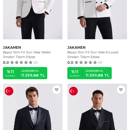
JAKAMEN
JAKAMEN
Beyaz Slim Fit Sivri Yaka Yelekli
Beyaz Slim Fit Sivri Yaka Kruvaze
Smokin Takım Elbise
Smokin Takım Elbise
0.0
(0)
0.0
(0)
12.839,88
TL
12.839,88
TL
%
11
%
11
11.399,88
TL
11.399,88
TL
İNDIRIM
İNDIRIM