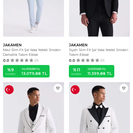
JAKAMEN
JAKAMEN
Mavi Slim Fit Şal Yaka Yelekli Smokin
Siyah Slim Fit Şal Yaka Yelekli Smokin
Damatlık Takım Elbise
Takım Elbise
0.0
(0)
0.0
(0)
14.399,88
TL
12.839,88
TL
%
9
%
11
13.079,88
TL
11.399,88
TL
İNDIRIM
İNDIRIM