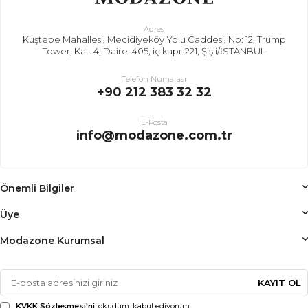
Adres
Kuştepe Mahallesi, Mecidiyeköy Yolu Caddesi, No: 12, Trump
Tower, Kat: 4, Daire: 405, iç kapı: 221, Şişli/İSTANBUL
Telefon Numarası
+90 212 383 32 32
E-Posta
info@modazone.com.tr
Önemli Bilgiler
Üye
Modazone Kurumsal
KAYIT OL
KVKK Sözleşmesi'ni
, okudum, kabul ediyorum.