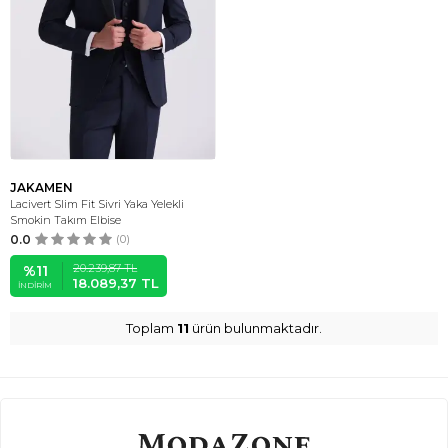
JAKAMEN
Lacivert Slim Fit Sivri Yaka Yelekli
Smokin Takım Elbise
0.0
(0)
20.239,87
TL
%
11
18.089,37
TL
İNDIRIM
Toplam
11
ürün bulunmaktadır.