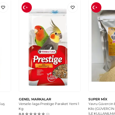
GENEL MARKALAR
SUPER MİX
Kuş
Versele-laga Prestige Paraket Yemi 1
Yavru Güvercin 
Kg
Kilo (GÜVERCİ
İLE KULLANILMA
0.0
(0)