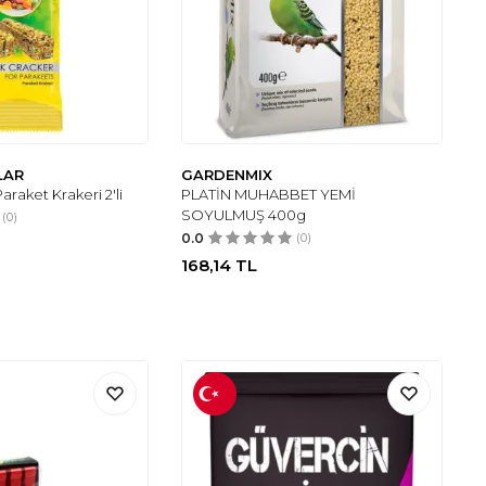
LAR
GARDENMIX
araket Krakeri 2'li
PLATİN MUHABBET YEMİ
SOYULMUŞ 400g
(0)
0.0
(0)
168,14
TL