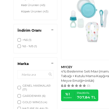
Kedi Ürünleri
(45)
Köpek Ürünleri
(43)
Kuş Ürünleri
(114)
İndirim Oranı
<%5
(1)
%5 - %15
(1)
Marka
MYCEY
4'lü Beslenme Seti Mavi (mam
Tabağı + Kutulu Mama Kaşığı+si
Meyve Emziği+önlük)
GENEL MARKALAR
0.0
(0)
(17)
714,99
TL
%
1
GARDENMIX
(6)
707,84
TL
İNDIRIM
GOLD WINGS
(4)
NATURE PLAN
(3)