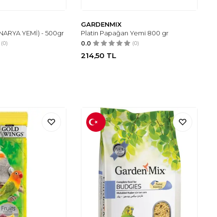
GARDENMIX
NARYA YEMİ) - 500gr
Platin Papağan Yemi 800 gr
(0)
0.0
(0)
214,50
TL