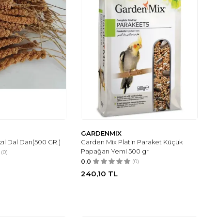
GARDENMIX
ıl Dal Darı(500 GR.)
Garden Mix Platin Paraket Küçük
Papağan Yemi 500 gr
(0)
0.0
(0)
240,10
TL