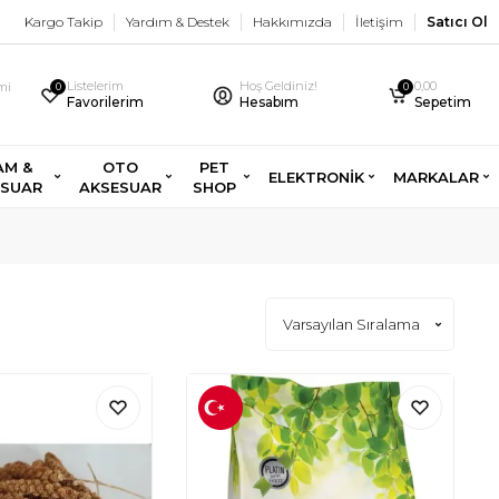
Kargo Takip
Yardım & Destek
Hakkımızda
İletişim
Satıcı Ol
Listelerim
Hoş Geldiniz!
0,00
imi
0
0
Favorilerim
Hesabım
Sepetim
AM &
OTO
PET
ELEKTRONİK
MARKALAR
ESUAR
AKSESUAR
SHOP