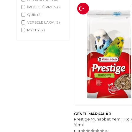
İPEK DEĞIRMEN
(2)
QUIK
(2)
VERSELE LAGA
(2)
MYCEY
(2)
TUNGAŞ
(1)
DOĞALSAN TARIM
(1)
ENJOY
(1)
VITAKRAFT
(1)
DEVAVIT
(1)
VIVID BIRD
(1)
SUPER MİX
(1)
KAFES KUŞ
(1)
GENEL MARKALAR
Prestige Muhabbet Yemi 1 Kg 
Yemi
0.0
(0)