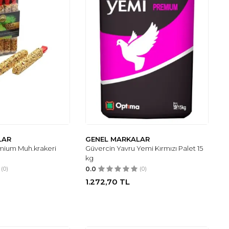
LAR
GENEL MARKALAR
mium Muh.krakeri
Güvercin Yavru Yemi Kırmızı Palet 15
kg
(0)
0.0
(0)
1.272,70
TL