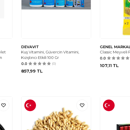
DEVAVIT
GENEL MARKA
let
Kuş Vitamini, Güvercin Vitamini,
Classic Meyveli P
n
Kızıştırıcı Etkili 100 Gr
0.0
0.0
(0)
107,11
TL
857,99
TL