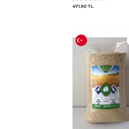
471,90
TL