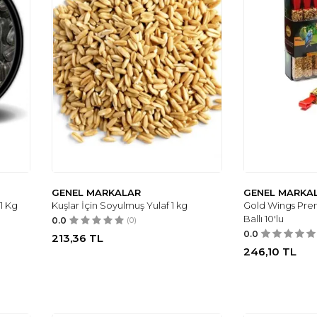
GENEL MARKALAR
GENEL MARKA
1 Kg
Kuşlar İçin Soyulmuş Yulaf 1 kg
Gold Wings Pre
Ballı 10'lu
0.0
(0)
0.0
213,36
TL
246,10
TL