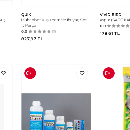
QUIK
VIVID BIRD
Kuş
Muhabbet Kuşu Yem Ve Ihtiyaç Seti
Aspur (SADE KA
15 Parça
0.0
0.0
(0)
178,61
TL
827,97
TL