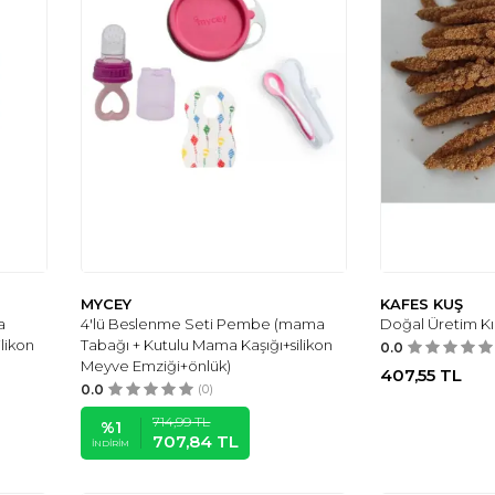
MYCEY
KAFES KUŞ
a
4'lü Beslenme Seti Pembe (mama
Doğal Üretim Kız
likon
Tabağı + Kutulu Mama Kaşığı+silikon
0.0
Meyve Emziği+önlük)
407,55
TL
0.0
(0)
714,99
TL
%
1
707,84
TL
İNDIRIM