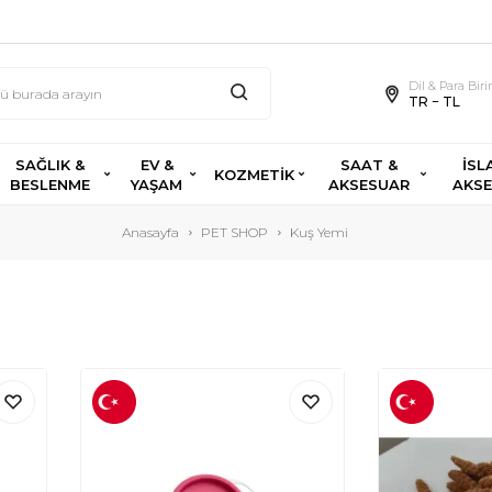
Dil & Para Bir
TR − TL
SAĞLIK &
EV &
SAAT &
İSL
KOZMETİK
BESLENME
YAŞAM
AKSESUAR
AKS
Anasayfa
PET SHOP
Kuş Yemi