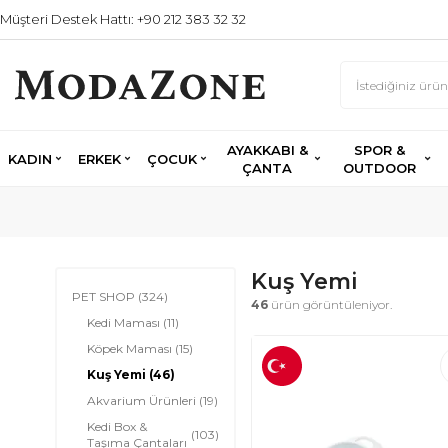
Müşteri Destek Hattı: +90 212 383 32 32
AYAKKABI &
SPOR &
KADIN
ERKEK
ÇOCUK
ÇANTA
OUTDOOR
Kuş Yemi
PET SHOP
(324)
46
ürün görüntüleniyor.
Kedi Maması
(11)
Köpek Maması
(15)
Kuş Yemi
(46)
Akvarium Ürünleri
(19)
Kedi Box &
(103)
Taşıma Çantaları