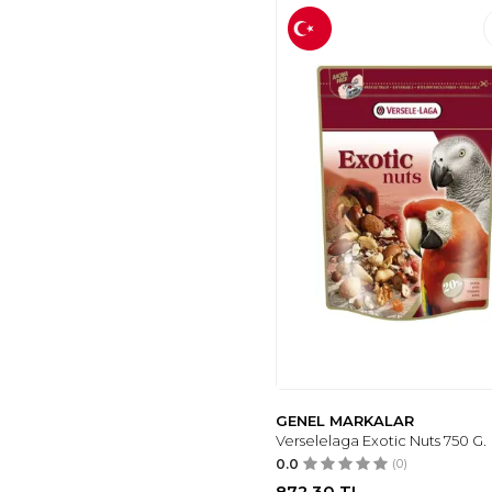
GENEL MARKALAR
Verselelaga Exotic Nuts 750 G.
0.0
(0)
872,30
TL