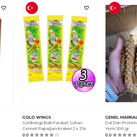
GOLD WINGS
GENEL MARKA
Goldwings Ballı Paraket Sultan-
Dal Darı Protei
Cennet Papağanı Krakeri 2 x 3'lü
Yemi 500 gr
0.0
(0)
0.0