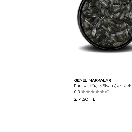
GENEL MARKALAR
Paraket Küçük Siyah Çekirdek 
0.0
(0)
214,50
TL