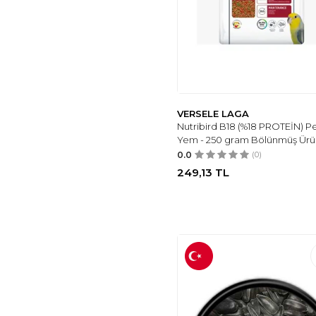
VERSELE LAGA
Nutribird B18 (%18 PROTEİN) Pe
Yem - 250 gram Bölünmüş Ürü
0.0
(0)
249,13
TL