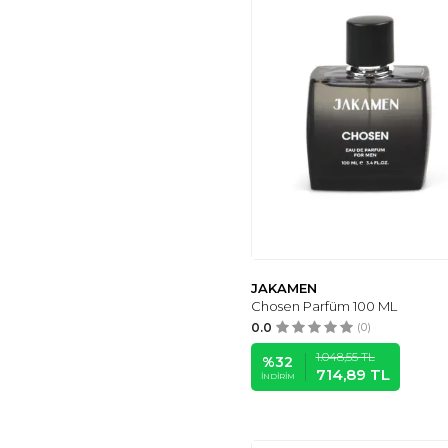
JAKAMEN
Chosen Parfüm 100 ML
0.0
(0)
1.048,55
TL
%
32
714,89
TL
İNDIRIM