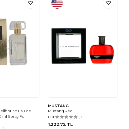
MUSTANG
pellbound Eau de
Mustang Red
50 ml Spray For
0.0
(0)
1.222,72
TL
(0)