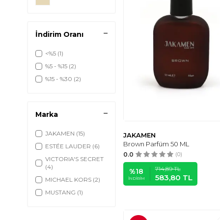
İndirim Oranı
<%5
(1)
%5 - %15
(2)
%15 - %30
(2)
Marka
JAKAMEN
(15)
JAKAMEN
Brown Parfüm 50 ML
ESTÉE LAUDER
(6)
0.0
(0)
VICTORIA'S SECRET
(4)
714,89
TL
%
18
583,80
TL
MICHAEL KORS
(2)
İNDIRIM
MUSTANG
(1)