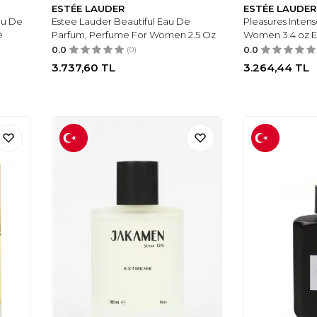
ESTÉE LAUDER
ESTÉE LAUDER
au De
Estee Lauder Beautiful Eau De
Pleasures Intens
e
Parfum, Perfume For Women 2.5 Oz
Women 3.4 oz E
0.0
(0)
0.0
3.737,60
TL
3.264,44
TL