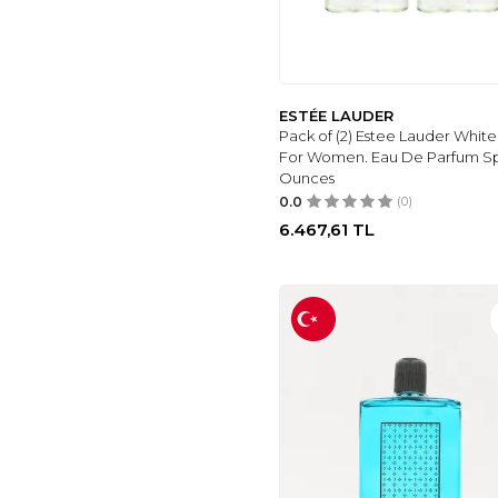
ESTÉE LAUDER
Pack of (2) Estee Lauder White
For Women. Eau De Parfum Sp
Ounces
0.0
(0)
6.467,61
TL