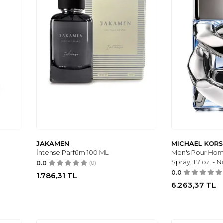
JAKAMEN
MICHAEL KOR
İntense Parfüm 100 ML
Men's Pour Ho
Spray, 1.7 oz. - 
0.0
(0)
0.0
1.786,31
TL
6.263,37
TL