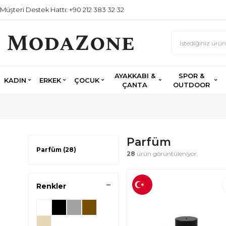
Müşteri Destek Hattı: +90 212 383 32 32
AYAKKABI &
SPOR &
KADIN
ERKEK
ÇOCUK
ÇANTA
OUTDOOR
Parfüm
Parfüm
(28)
28
ürün görüntüleniyor.
Renkler