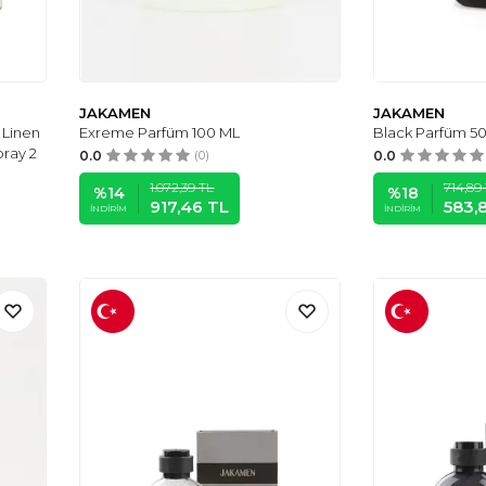
JAKAMEN
JAKAMEN
 Linen
Exreme Parfüm 100 ML
Black Parfüm 5
ray 2
0.0
(0)
0.0
1.072,39
TL
714,89
%
14
%
18
917,46
TL
583,
İNDIRIM
İNDIRIM