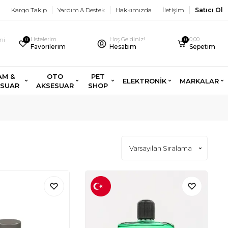
Kargo Takip
Yardım & Destek
Hakkımızda
İletişim
Satıcı Ol
Listelerim
Hoş Geldiniz!
0,00
imi
0
0
Favorilerim
Hesabım
Sepetim
AM &
OTO
PET
ELEKTRONİK
MARKALAR
ESUAR
AKSESUAR
SHOP