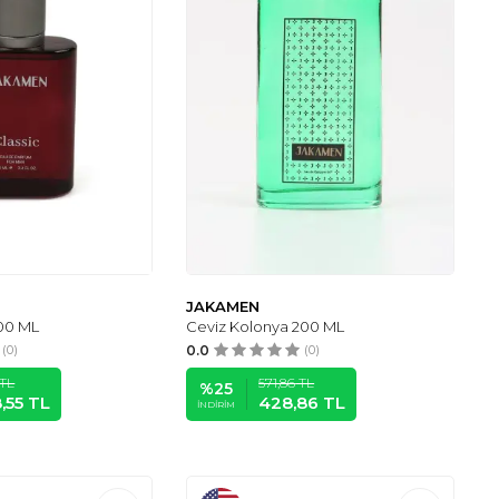
JAKAMEN
100 ML
Ceviz Kolonya 200 ML
(0)
0.0
(0)
TL
571,86
TL
%
25
,55
TL
428,86
TL
İNDIRIM