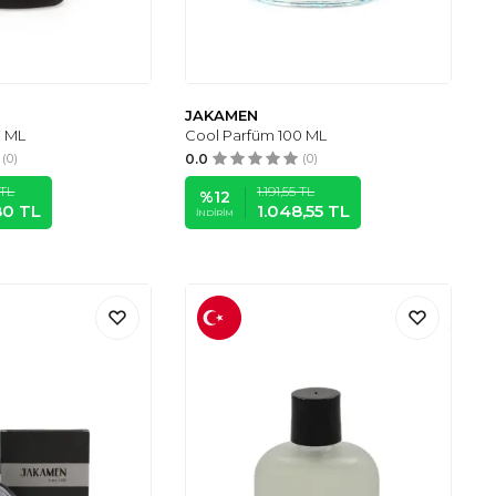
JAKAMEN
0 ML
Cool Parfüm 100 ML
(0)
0.0
(0)
TL
1.191,55
TL
%
12
80
TL
1.048,55
TL
İNDIRIM