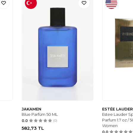
JAKAMEN
ESTÉE LAUDER
Blue Parfüm 50 ML
Estee Lauder S
Parfum 1.7 oz / 
0.0
(0)
Women
582,73
TL
0.0