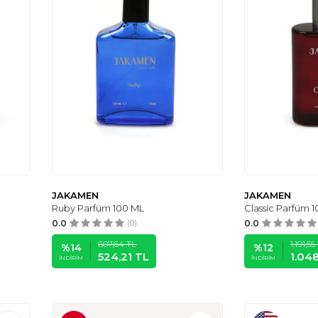
JAKAMEN
JAKAMEN
Ruby Parfüm 100 ML
Classic Parfüm 
0.0
(0)
0.0
607,64
TL
1.191,55
%
14
%
12
524,21
TL
1.048
İNDIRIM
İNDIRIM