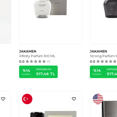
JAKAMEN
JAKAMEN
İnfinity Parfüm 100 ML
Strong Parfüm 
0.0
(0)
0.0
1.072,39
TL
1.072,3
%
14
%
14
917,46
TL
917,
İNDIRIM
İNDIRIM