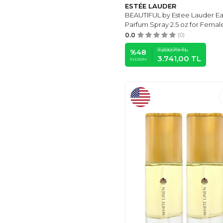
ESTÉE LAUDER
BEAUTIFUL by Estee Lauder E
Parfum Spray 2.5 oz for Femal
0.0
(0)
7.200,79
TL
%
48
3.741,00
TL
İNDIRIM