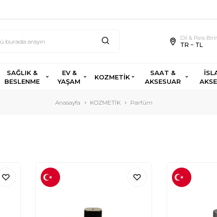
Dil & Para Bir
TR − TL
SAĞLIK &
EV &
SAAT &
İSL
KOZMETİK
BESLENME
YAŞAM
AKSESUAR
AKS
Anasayfa
KOZMETİK
Parfüm