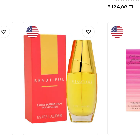
3.124,88
TL