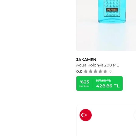
JAKAMEN
Aqua Kolonya 200 ML
0.0
(0)
571,86
TL
%
25
428,86
TL
İNDIRIM