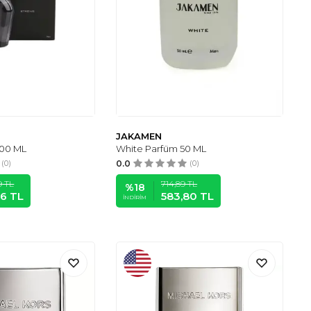
JAKAMEN
100 ML
White Parfüm 50 ML
(0)
0.0
(0)
9
TL
714,89
TL
%
18
46
TL
583,80
TL
İNDIRIM