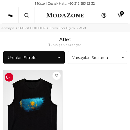
Müşteri Destek Hattı: +90 212 383 32 32
0
Anasayfa
SPOR & OUTDOOR
Erkek Spor Giyim
Atlet
Atlet
1
ürün görüntüleniyor.
Ürünleri Filtrele