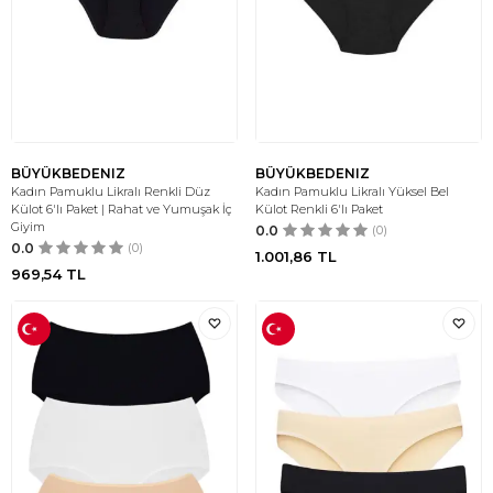
BÜYÜKBEDENIZ
BÜYÜKBEDENIZ
Kadın Pamuklu Likralı Renkli Düz
Kadın Pamuklu Likralı Yüksel Bel
Külot 6'lı Paket | Rahat ve Yumuşak İç
Külot Renkli 6'lı Paket
Giyim
0.0
(0)
0.0
(0)
1.001,86
TL
969,54
TL