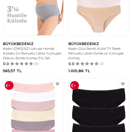
BÜYÜKBEDENIZ
BÜYÜKBEDENIZ
Kadın (DİKİŞSİZ) Lohusa Hamile
Kadın Düz Renkli Külot 7'li Paket
Külodu Gri Pamuklu Likralı Yumuşak
Pamuklu Likralı Esnek ve Yumuşak
Dokulu Esnek Kumaş 3'lü Set
Kumaş
0.0
(0)
0.0
(0)
565,57
TL
1.001,86
TL