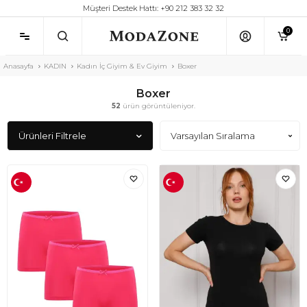
Müşteri Destek Hattı: +90 212 383 32 32
0
Anasayfa
KADIN
Kadın İç Giyim & Ev Giyim
Boxer
Boxer
52
ürün görüntüleniyor.
Ürünleri Filtrele