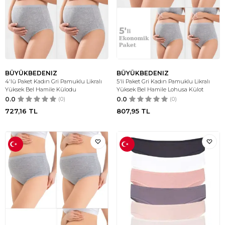
BÜYÜKBEDENIZ
BÜYÜKBEDENIZ
4'lü Paket Kadın Gri Pamuklu Likralı
5'li Paket Gri Kadın Pamuklu Likralı
Yüksek Bel Hamile Külodu
Yüksek Bel Hamile Lohusa Külot
0.0
(0)
0.0
(0)
727,16
TL
807,95
TL