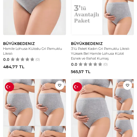
BÜYÜKBEDENIZ
BÜYÜKBEDENIZ
Hamile Lohusa Külodu Gri Pamuklu
3'lü Paket Kadın Gri Pamuklu Likralı
Likralı
Yüksek Bel Hamile Lohusa Külot
Esnek ve Rahat Kumaş
0.0
(0)
0.0
(0)
484,77
TL
565,57
TL