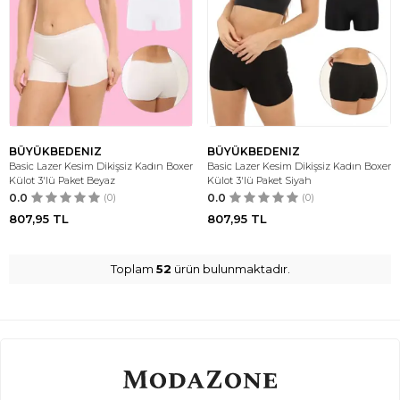
BÜYÜKBEDENIZ
BÜYÜKBEDENIZ
Basic Lazer Kesim Dikişsiz Kadın Boxer
Basic Lazer Kesim Dikişsiz Kadın Boxer
Külot 3'lü Paket Beyaz
Külot 3'lü Paket Siyah
0.0
(0)
0.0
(0)
807,95
TL
807,95
TL
Toplam
52
ürün bulunmaktadır.