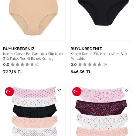
BÜYÜKBEDENIZ
BÜYÜKBEDENIZ
Kadın Yüksek Bel Pamuklu Slip Külot
Karışık Renkli 3'lü Kadın Külot Slip
3'lü Paket Renkli Esnek Kumaş
Pamuklu
0.0
(0)
0.0
(0)
727,16
TL
646,36
TL