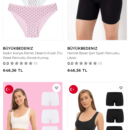
BÜYÜKBEDENIZ
BÜYÜKBEDENIZ
Kadın Karışık Renkli Desenli Külot 3'lü
Hamile Boxer Şort Siyah Pamuklu
Paket Pamuklu Esnek Kumaş
Likralı
0.0
(0)
0.0
(0)
646,36
TL
646,36
TL