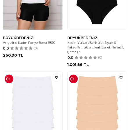
BÜYÜKBEDENIZ
BÜYÜKBEDENIZ
Angelino Kadın Penye Boxer 5870
Kadın Yüksek Bel Külot Siyah 6'lı
Paket Pamuklu Likralı Esnek Rahat İç
0.0
(0)
Çamaşırı
260,90
TL
0.0
(0)
1.001,86
TL