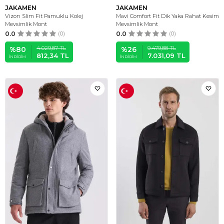
JAKAMEN
JAKAMEN
Vizon Slim Fit Pamuklu Kolej
Mavi Comfort Fit Dik Yaka Rahat Kesim
Mevsimlik Mont
Mevsimlik Mont
0.0
(0)
0.0
(0)
4.029,87
TL
9.479,88
TL
%
80
%
26
812,34
TL
7.031,09
TL
İNDIRIM
İNDIRIM