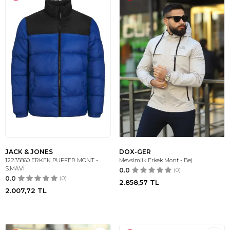
JACK & JONES
DOX-GER
12235860 ERKEK PUFFER MONT -
Mevsimlik Erkek Mont - Bej
S.MAVİ
0.0
(0)
0.0
(0)
2.858,57
TL
2.007,72
TL