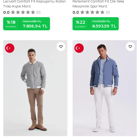
Lacivert Comfort Fit Kapüşonlu Kolları
Parlament Comfort Fit Dik Yaka
Triko Kışlık Mont
Mevsimlik Spor Mont
0.0
(0)
0.0
(0)
9.624,88
TL
11.039,89
TL
%
18
%
22
7.856,94
TL
8.593,59
TL
İNDIRIM
İNDIRIM