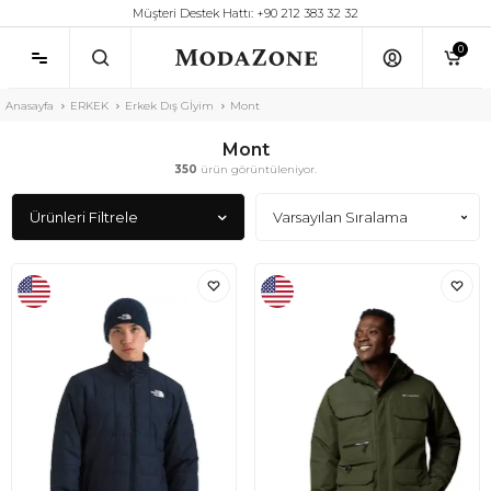
Müşteri Destek Hattı: +90 212 383 32 32
0
Anasayfa
ERKEK
Erkek Dış Gİyim
Mont
Mont
350
ürün görüntüleniyor.
Ürünleri Filtrele