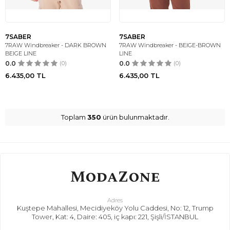
7SABER
7SABER
7RAW Windbreaker - DARK BROWN
7RAW Windbreaker - BEIGE-BROWN
BEIGE LINE
LINE
0.0
(0)
0.0
(0)
6.435,00
TL
6.435,00
TL
Toplam
350
ürün bulunmaktadır.
Adres
Kuştepe Mahallesi, Mecidiyeköy Yolu Caddesi, No: 12, Trump
Tower, Kat: 4, Daire: 405, iç kapı: 221, Şişli/İSTANBUL