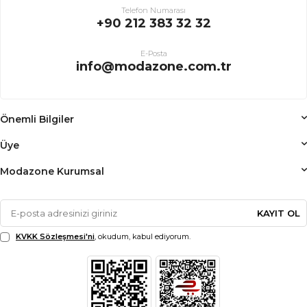
Telefon Numarası
+90 212 383 32 32
E-Posta
info@modazone.com.tr
Önemli Bilgiler
Üye
Modazone Kurumsal
KAYIT OL
KVKK Sözleşmesi'ni
, okudum, kabul ediyorum.