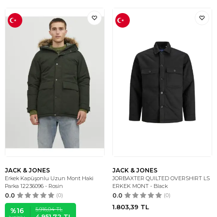
JACK & JONES
JACK & JONES
Erkek Kapüşonlu Uzun Mont Haki
JORBAXTER QUILTED OVERSHIRT LS
Parka 12236096 - Rosin
ERKEK MONT - Black
0.0
(0)
0.0
(0)
1.803,39
TL
5.916,04
TL
%
16
4.951,72
TL