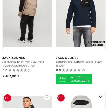
JACK & JONES
JACK & JONES
Jack&jones Erkek Mont 12214648
Softshell Jack Softshell Jacke - Navy
Vizon-black Beden L - bej
Blazer
0.0
(0)
0.0
(0)
2.453,88
TL
4.575,99
TL
%
14
3.946,33
TL
İNDIRIM