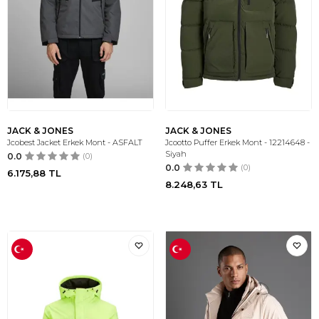
JACK & JONES
JACK & JONES
Jcobest Jacket Erkek Mont - ASFALT
Jcootto Puffer Erkek Mont - 12214648 -
Siyah
0.0
(0)
0.0
(0)
6.175,88
TL
8.248,63
TL