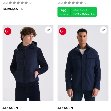
0.0
(0)
0.0
(0)
10.993,54
TL
10.679,44
TL
%
0
10.679,44
TL
İNDIRIM
JAKAMEN
JAKAMEN