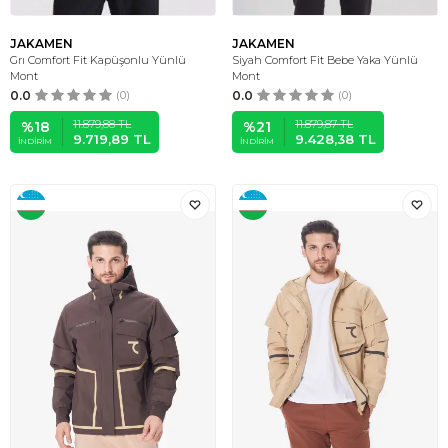
JAKAMEN
JAKAMEN
Grı Comfort Fit Kapüşonlu Yünlü
Siyah Comfort Fit Bebe Yaka Yünlü
Mont
Mont
0.0
(0)
0.0
(0)
11.879,88
TL
11.879,87
TL
%
18
%
21
9.719,89
TL
9.428,38
TL
İNDIRIM
İNDIRIM