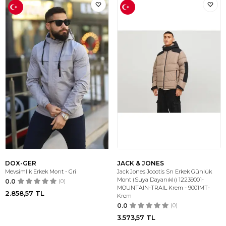
DOX-GER
JACK & JONES
Mevsimlik Erkek Mont - Gri
Jack Jones Jcootis Sn Erkek Günlük
Mont (Suya Dayanıklı) 12239001-
0.0
(0)
MOUNTAIN-TRAIL Krem - 9001MT-
2.858,57
TL
Krem
0.0
(0)
3.573,57
TL