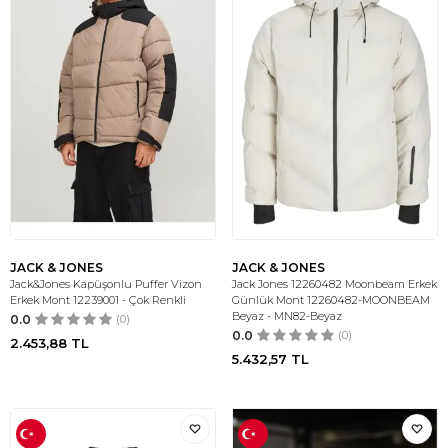
JACK & JONES
JACK & JONES
Jack&Jones Kapüşonlu Puffer Vizon
Jack Jones 12260482 Moonbeam Erkek
Erkek Mont 12239001 - Çok Renkli
Günlük Mont 12260482-MOONBEAM
Beyaz - MN82-Beyaz
0.0
(0)
0.0
(0)
2.453,88
TL
5.432,57
TL