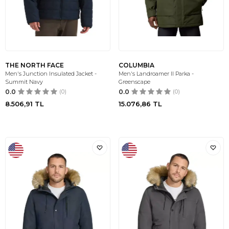
THE NORTH FACE
COLUMBIA
Men's Junction Insulated Jacket -
Men's Landroamer II Parka -
Summit Navy
Greenscape
0.0
(0)
0.0
(0)
8.506,91
TL
15.076,86
TL