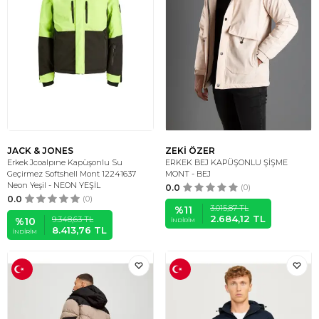
JACK & JONES
ZEKİ ÖZER
Erkek Jcoalpıne Kapüşonlu Su
ERKEK BEJ KAPÜŞONLU ŞİŞME
Geçirmez Softshell Mont 12241637
MONT - BEJ
Neon Yeşil - NEON YEŞİL
0.0
(0)
0.0
(0)
3.015,87
TL
%
11
2.684,12
TL
9.348,63
TL
%
10
İNDIRIM
8.413,76
TL
İNDIRIM