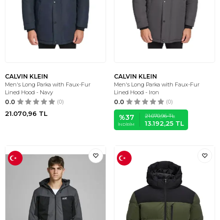
CALVIN KLEIN
CALVIN KLEIN
Men's Long Parka with Faux-Fur
Men's Long Parka with Faux-Fur
Lined Hood - Navy
Lined Hood - Iron
0.0
(0)
0.0
(0)
21.070,96
TL
21.070,96
TL
%
37
13.192,25
TL
İNDIRIM