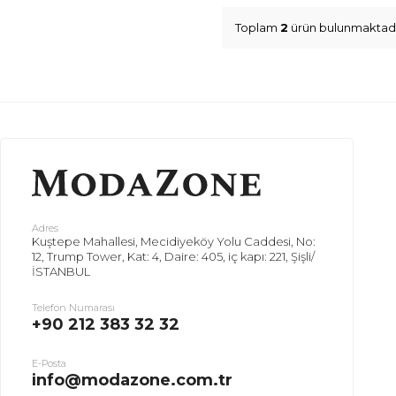
Toplam
2
ürün bulunmaktadı
Adres
Kuştepe Mahallesi, Mecidiyeköy Yolu Caddesi, No:
12, Trump Tower, Kat: 4, Daire: 405, iç kapı: 221, Şişli/
İSTANBUL
Telefon Numarası
+90 212 383 32 32
E-Posta
info@modazone.com.tr