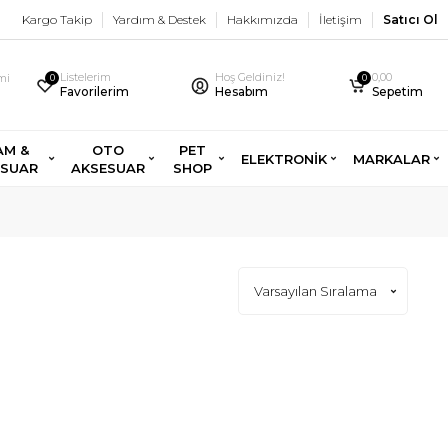
Kargo Takip
Yardım & Destek
Hakkımızda
İletişim
Satıcı Ol
Listelerim
Hoş Geldiniz!
0,00
imi
0
0
Favorilerim
Hesabım
Sepetim
AM &
OTO
PET
ELEKTRONİK
MARKALAR
ESUAR
AKSESUAR
SHOP