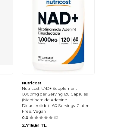
Nutricost
Nutricost NAD+ Supplement
1,000mg per Serving,120 Capsules
(Nicotinamide Adenine
Dinucleotide) - 60 Servings, Gluten-
Free, Vegan
0.0
(0)
2.718,81
TL