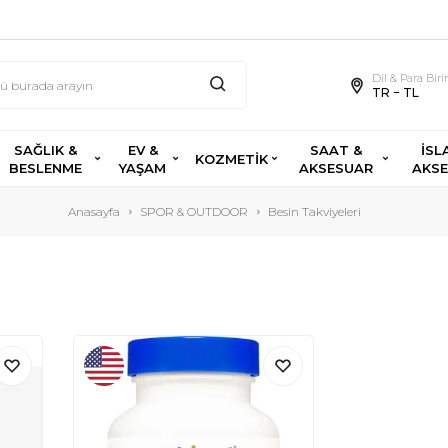
Dil & Para Bir
TR − TL
SAĞLIK &
EV &
SAAT &
İSL
KOZMETİK
BESLENME
YAŞAM
AKSESUAR
AKS
Anasayfa
SPOR & OUTDOOR
Besin Takviyeleri