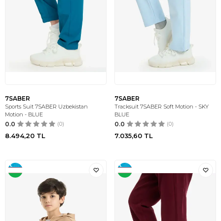
7SABER
7SABER
Sports Suit 7SABER Uzbekistan
Tracksuit 7SABER Soft Motion - SKY
Motion - BLUE
BLUE
0.0
(0)
0.0
(0)
8.494,20
TL
7.035,60
TL