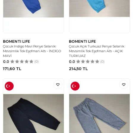
BOMENTI LIFE
BOMENTI LIFE
Çocuk Indigo Mavi Penye Selanik
Çocuk Açık Turkuaz Penye Selanik
Mevsimlik Tek Eşofman Altı - İNDİGO
Mevsimlik Tek Eşofman Altı - AÇIK
MAVİ
TURKUAZ
0.0
(0)
0.0
(0)
171,60
TL
214,50
TL