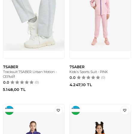
7SABER
7SABER
Tracksuit 7SABER Urban Motion -
Kids's Sports Suit - PINK
СЕРЫЙ
0.0
(0)
0.0
(0)
4.247,10
TL
5.148,00
TL