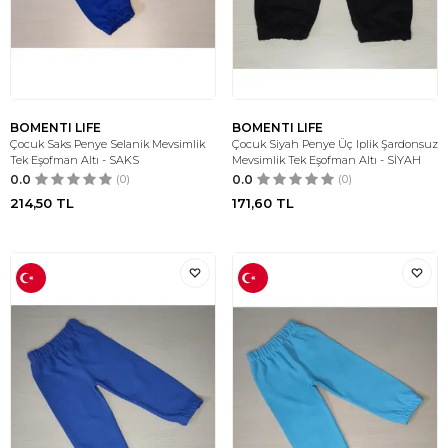
BOMENTI LIFE
BOMENTI LIFE
Çocuk Saks Penye Selanik Mevsimlik
Çocuk Siyah Penye Üç Iplik Şardonsuz
Tek Eşofman Altı - SAKS
Mevsimlik Tek Eşofman Altı - SİYAH
0.0
(0)
0.0
(0)
214,50
TL
171,60
TL