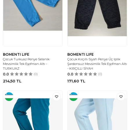
BOMENTI LIFE
BOMENTI LIFE
Çocuk Turkuaz Penye Selanik
Çocuk Kırçıllı Siyah Penye Üç Iplik
Mevsimlik Tek Eşofman Altı -
Şardonsuz Mevsimlik Tek Eşofman Altı
TURKUAZ
- KIRÇILLI SİYAH
0.0
(0)
0.0
(0)
214,50
TL
171,60
TL