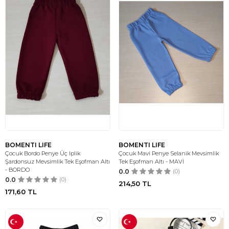
BOMENTI LIFE
BOMENTI LIFE
Çocuk Bordo Penye Üç Iplik
Çocuk Mavi Penye Selanik Mevsimlik
Şardonsuz Mevsimlik Tek Eşofman Altı
Tek Eşofman Altı - MAVİ
- BORDO
0.0
(0)
0.0
(0)
214,50
TL
171,60
TL