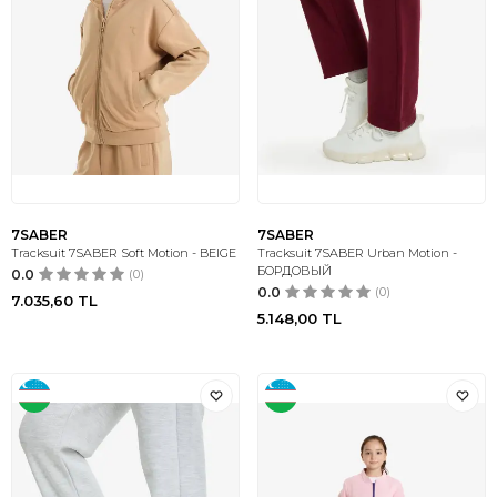
7SABER
7SABER
Tracksuit 7SABER Soft Motion - BEIGE
Tracksuit 7SABER Urban Motion -
БОРДОВЫЙ
0.0
(0)
0.0
(0)
7.035,60
TL
5.148,00
TL