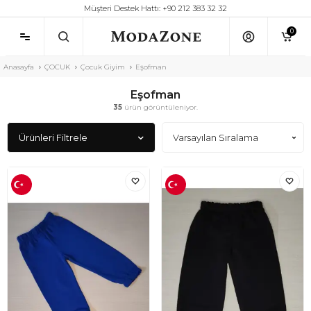
Müşteri Destek Hattı: +90 212 383 32 32
0
Anasayfa
ÇOCUK
Çocuk Giyim
Eşofman
Eşofman
35
ürün görüntüleniyor.
Ürünleri Filtrele