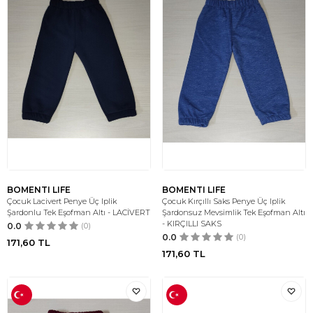
BOMENTI LIFE
BOMENTI LIFE
Çocuk Lacivert Penye Üç Iplik
Çocuk Kırçıllı Saks Penye Üç Iplik
Şardonlu Tek Eşofman Altı - LACİVERT
Şardonsuz Mevsimlik Tek Eşofman Altı
- KIRÇILLI SAKS
0.0
(0)
0.0
(0)
171,60
TL
171,60
TL