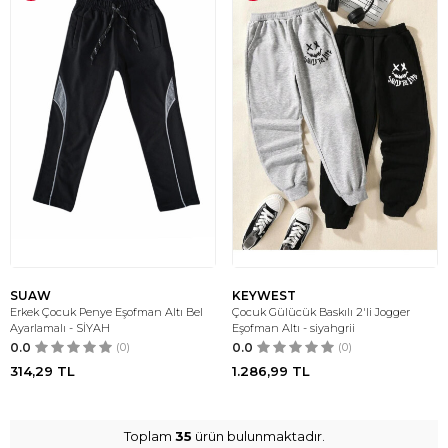
SUAW
KEYWEST
Erkek Çocuk Penye Eşofman Altı Bel
Çocuk Gülücük Baskılı 2'li Jogger
Ayarlamalı - SİYAH
Eşofman Altı - siyahgrii
0.0
(0)
0.0
(0)
314,29
TL
1.286,99
TL
Toplam
35
ürün bulunmaktadır.