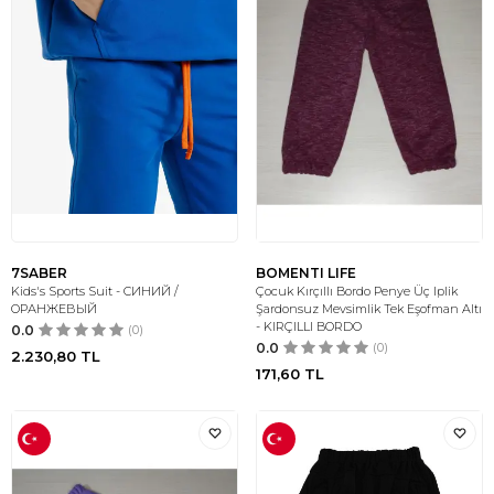
7SABER
BOMENTI LIFE
Kids's Sports Suit - СИНИЙ /
Çocuk Kırçıllı Bordo Penye Üç Iplik
ОРАНЖЕВЫЙ
Şardonsuz Mevsimlik Tek Eşofman Altı
- KIRÇILLI BORDO
0.0
(0)
0.0
(0)
2.230,80
TL
171,60
TL