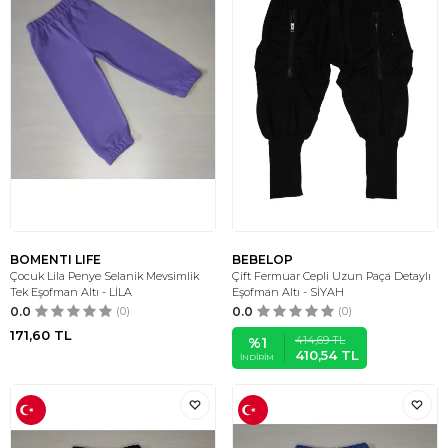
BOMENTI LIFE
BEBELOP
Çocuk Lila Penye Selanik Mevsimlik
Çift Fermuar Cepli Uzun Paça Detaylı
Tek Eşofman Altı - LİLA
Eşofman Altı - SİYAH
0.0
(0)
0.0
(0)
171,60
TL
414,69
TL
%
1
410,54
TL
İNDIRIM