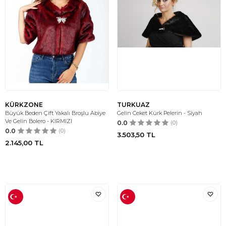
KÜRKZONE
TURKUAZ
Büyük Beden Çift Yakalı Broşlu Abiye
Gelin Ceket Kürk Pelerin - Siyah
Ve Gelin Bolero - KIRMIZI
0.0
(0)
0.0
(0)
3.503,50
TL
2.145,00
TL