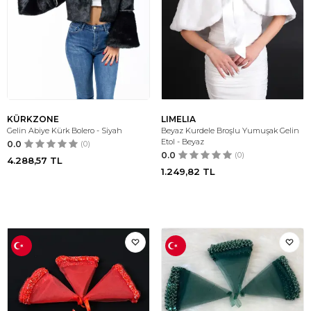
KÜRKZONE
LIMELIA
Gelin Abiye Kürk Bolero - Siyah
Beyaz Kurdele Broşlu Yumuşak Gelin
Etol - Beyaz
0.0
(0)
0.0
(0)
4.288,57
TL
1.249,82
TL