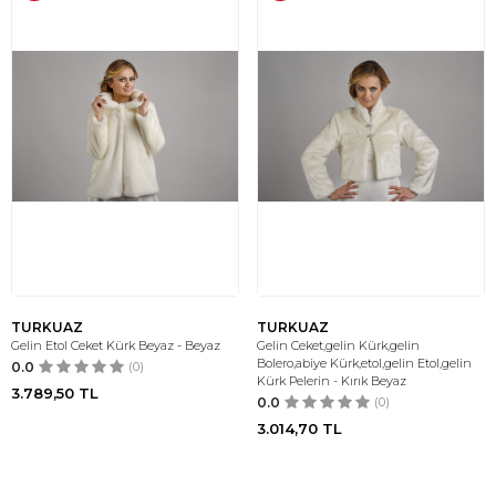
TURKUAZ
TURKUAZ
Gelin Etol Ceket Kürk Beyaz - Beyaz
Gelin Ceket,gelin Kürk,gelin
Bolero,abiye Kürk,etol,gelin Etol,gelin
0.0
(0)
Kürk Pelerin - Kırık Beyaz
3.789,50
TL
0.0
(0)
3.014,70
TL