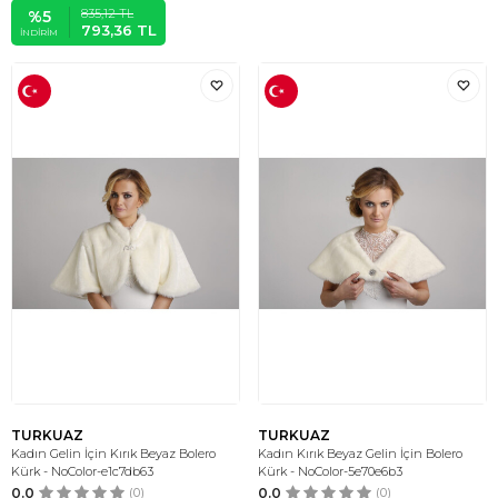
835,12
TL
%
5
793,36
TL
İNDIRIM
TURKUAZ
TURKUAZ
Kadın Gelin İçin Kırık Beyaz Bolero
Kadın Kırık Beyaz Gelin İçin Bolero
Kürk - NoColor-e1c7db63
Kürk - NoColor-5e70e6b3
0.0
(0)
0.0
(0)