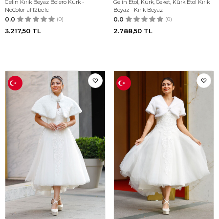
Gelin Kırık Beyaz Bolero Kürk -
Gelin Etol, Kürk, Ceket, Kürk Etol Kırık
NoColor-af12be1c
Beyaz - Kırık Beyaz
0.0
(0)
0.0
(0)
3.217,50
TL
2.788,50
TL