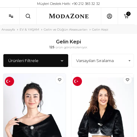
Müşteri Destek Hattı: +90 212 383 32 32
0
Anasayfa
EV & YAŞAM
Gelin ve Düğün Aksesuarları
Gelin Kepi
Gelin Kepi
125
ürün görüntüleniyor.
Ürünleri Filtrele