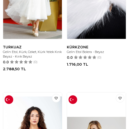
TURKUAZ
KÜRKZONE
Gelin Etol, Kürk, Ceket, Kürk Yelek Kırık
Gelin Etol Bolera - Beyaz
Beyaz - Kırık Beyaz
0.0
(0)
0.0
(0)
1.716,00
TL
2.788,50
TL