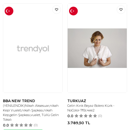
BBA NEW TREND
TURKUAZ
(YENİLENDİK)Nikah Aksesuar,nikah
Gelin Kırık Beyaz Bolero Kürk -
Kepi Vualet,nikah Şapkası,nikah
NoColor-7f0c4ee2
Kep,gelin Şapkası,vualet, Tüllü Gelin
0.0
(0)
Tokalı
3.789,50
TL
0.0
(0)