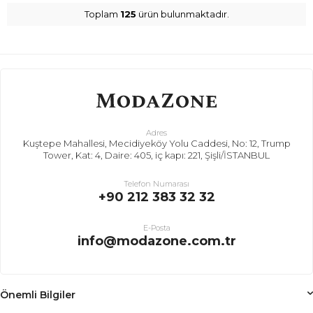
Toplam
125
ürün bulunmaktadır.
Adres
Kuştepe Mahallesi, Mecidiyeköy Yolu Caddesi, No: 12, Trump
Tower, Kat: 4, Daire: 405, iç kapı: 221, Şişli/İSTANBUL
Telefon Numarası
+90 212 383 32 32
E-Posta
info@modazone.com.tr
Önemli Bilgiler