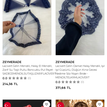
ZEYMERADE
ZEYMERADE
Lacivert Gelin Mendili, Halay El Mendili,
Lacivert Gelin Damat Halay Mendili, Işıl
Zarif Su Taşlı Pullu Boncuklu Pul Payet -
Işıl Güpürlü, Düğün Kına Gecesi
SADECEMENDİLSUTAŞLIZARİFLACİVERT
Nedime Söz Nişan Bride -
MENDİLTELKRMLACİVERT
0.0
(0)
0.0
(0)
214,36
TL
371,66
TL