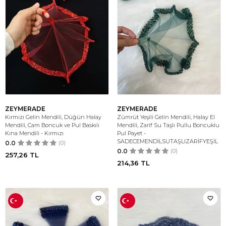
ZEYMERADE
ZEYMERADE
Kırmızı Gelin Mendili, Düğün Halay
Zümrüt Yeşili Gelin Mendili, Halay El
Mendili, Cam Boncuk ve Pul Baskılı
Mendili, Zarif Su Taşlı Pullu Boncuklu
Kına Mendili - Kırmızı
Pul Payet -
SADECEMENDİLSUTAŞLIZARİFYEŞİL
0.0
(0)
0.0
(0)
257,26
TL
214,36
TL