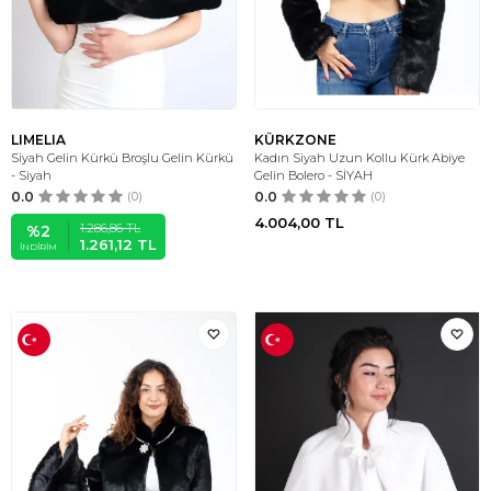
LIMELIA
KÜRKZONE
Siyah Gelin Kürkü Broşlu Gelin Kürkü
Kadın Siyah Uzun Kollu Kürk Abiye
- Siyah
Gelin Bolero - SİYAH
0.0
(0)
0.0
(0)
4.004,00
TL
1.286,86
TL
%
2
1.261,12
TL
İNDIRIM