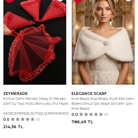
ZEYMERADE
ELEGANCE SCARF
Kırmızı Gelin Mendili, Halay El Mendili,
Kırık Beyaz Kısa Broşlu Kürk Etol Gelin
Zarif Su Taşlı Pullu Boncuklu Pul Payet
Bolero Omuz Şalı Abiye Şal Gelin Şalı -
-
Kırık Beyaz
SADECEMENDİLSUTAŞLIZARİFKIRMIZI
0.0
(0)
0.0
(0)
786,49
TL
214,36
TL