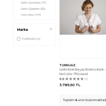
Gelin Çantaları
(17)
Gelin Çiçekleri
(52)
Gelin Kepi
(125)
Gelin Kürk Ethol
(4)
Bolero
Marka
Gelin Sabahlığı
(124)
Gelin Şemsiye
(9)
TURKUAZ
(4)
Taçlar
(173)
TURKUAZ
Gelin Kırık Beyaz Bolero Kürk -
NoColor-7f0c4ee2
0.0
(0)
3.789,50
TL
Toplam
4
ürün bulunmaktadı