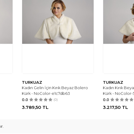
TURKUAZ
TURKUAZ
Kadın Gelin İçin Kırık Beyaz Bolero
Kadın Kırık Beya
Kürk - NoColor-e1c7db63
Kürk - NoColor
0.0
(0)
0.0
3.789,50
TL
3.217,50
TL
r.