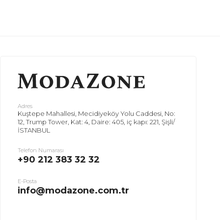
Adres
Kuştepe Mahallesi, Mecidiyeköy Yolu Caddesi, No:
12, Trump Tower, Kat: 4, Daire: 405, iç kapı: 221, Şişli/
İSTANBUL
Telefon Numarası
+90 212 383 32 32
E-Posta
info@modazone.com.tr