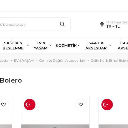
Dil & Para Bir
TR − TL
SAĞLIK &
EV &
SAAT &
İSL
KOZMETİK
BESLENME
YAŞAM
AKSESUAR
AKS
sayfa
EV & YAŞAM
Gelin ve Düğün Aksesuarları
Gelin Kürk Ethol Boler
 Bolero