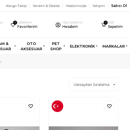
Kargo Takip
Yardım & Destek
Hakkımızda
İletişim
Satıcı Ol
Listelerim
Hoş Geldiniz!
0,00
imi
0
0
Favorilerim
Hesabım
Sepetim
AM &
OTO
PET
ELEKTRONİK
MARKALAR
ESUAR
AKSESUAR
SHOP
o