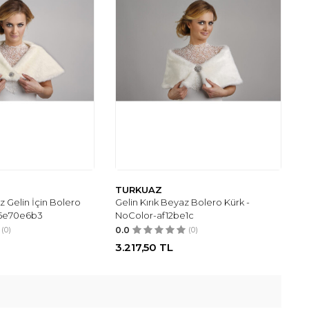
TURKUAZ
z Gelin İçin Bolero
Gelin Kırık Beyaz Bolero Kürk -
-5e70e6b3
NoColor-af12be1c
(0)
0.0
(0)
3.217,50
TL