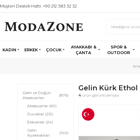
Müşteri Destek Hattı: +90 212 383 32 32
AYAKKABI &
SPOR &
KADIN
ERKEK
ÇOCUK
ÇANTA
OUTDOOR
Ana
Gelin Kürk Ethol
Gelin ve Düğün
(876)
4
ürün görüntüleniyor.
Aksesuarları
Aksesuarlar
(60)
Duvaklar
(212)
Eldivenler
(24)
Gelin
(140)
Ayakkabıları