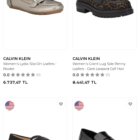
CALVIN KLEIN
CALVIN KLEIN
Women's Lydia Slip-On Loafers -
Women's Grant Lug Sole Penny
Pewter
Loafers - Dark Leopard Calf Hair
0.0
(0)
0.0
(0)
6.737,47
TL
8.441,47
TL