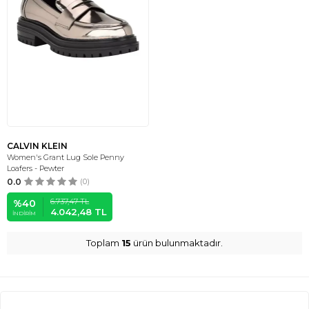
CALVIN KLEIN
Women's Grant Lug Sole Penny
Loafers - Pewter
0.0
(0)
6.737,47
TL
%
40
4.042,48
TL
İNDIRIM
Toplam
15
ürün bulunmaktadır.