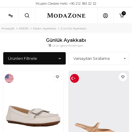
Müşteri Destek Hattı: +90 212 383 32 32
0
Anasayfa
KADIN
Kadın Ayakkabı
Günlük Ayakkabı
Günlük Ayakkabı
15
ürün görüntüleniyor.
Ürünleri Filtrele