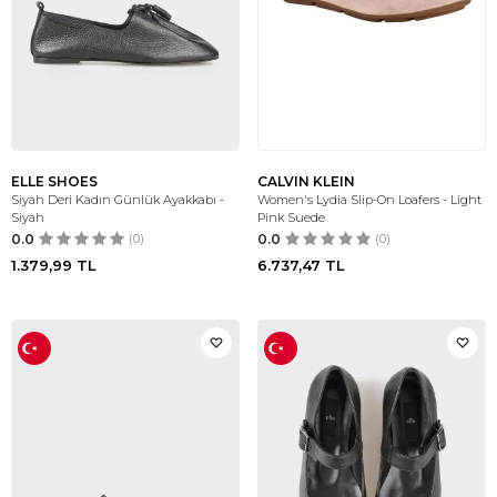
ELLE SHOES
CALVIN KLEIN
Siyah Deri Kadın Günlük Ayakkabı -
Women's Lydia Slip-On Loafers - Light
Siyah
Pink Suede
0.0
(0)
0.0
(0)
1.379,99
TL
6.737,47
TL