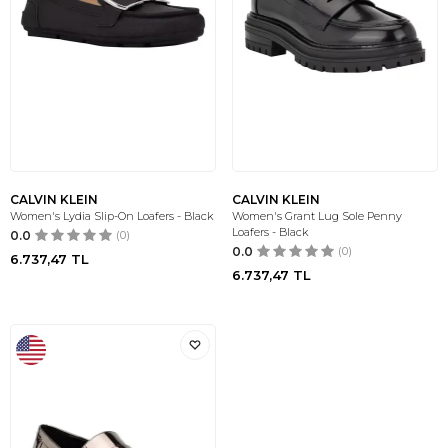
CALVIN KLEIN
CALVIN KLEIN
Women's Lydia Slip-On Loafers - Black
Women's Grant Lug Sole Penny
Loafers - Black
0.0
(0)
0.0
(0)
6.737,47
TL
6.737,47
TL