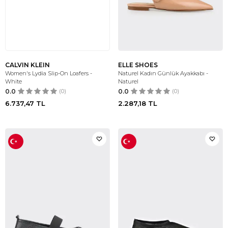
CALVIN KLEIN
ELLE SHOES
Women's Lydia Slip-On Loafers -
Naturel Kadın Günlük Ayakkabı -
White
Naturel
0.0
(0)
0.0
(0)
6.737,47
TL
2.287,18
TL