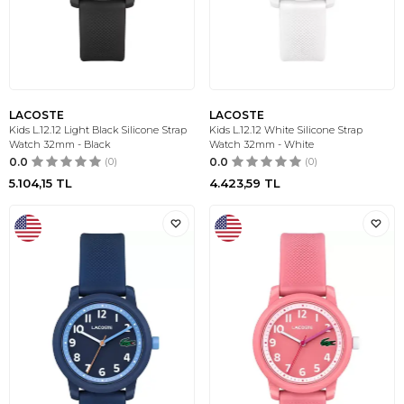
LACOSTE
LACOSTE
Kids L.12.12 Light Black Silicone Strap
Kids L.12.12 White Silicone Strap
Watch 32mm - Black
Watch 32mm - White
0.0
(0)
0.0
(0)
5.104,15
TL
4.423,59
TL