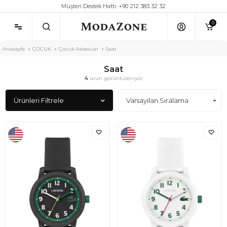
Müşteri Destek Hattı: +90 212 383 32 32
0
Anasayfa
ÇOCUK
Çocuk Aksesuar
Saat
Saat
4
ürün görüntüleniyor.
Ürünleri Filtrele