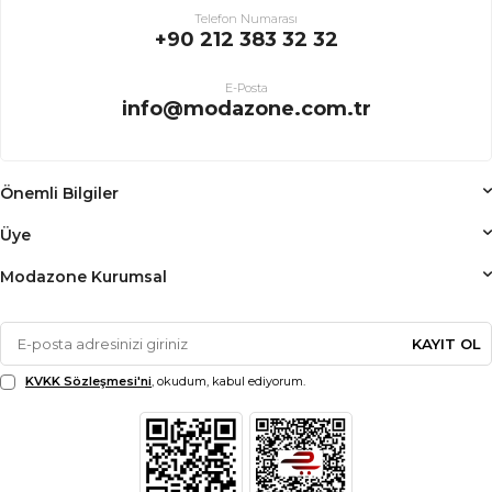
Telefon Numarası
+90 212 383 32 32
E-Posta
info@modazone.com.tr
Önemli Bilgiler
Üye
Modazone Kurumsal
KAYIT OL
KVKK Sözleşmesi'ni
, okudum, kabul ediyorum.