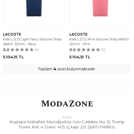
LACOSTE
LACOSTE
Kids L.12.12 Light Navy Silicone Strap
Kids L.12.12 Pink Silicone Strap Watch
Watch 32mm - Navy
32mm - Pink
0.0
(0)
0.0
(0)
5.104,15
TL
5.104,15
TL
Toplam
4
ürün bulunmaktadır.
Adres
Kuştepe Mahallesi, Mecidiyeköy Yolu Caddesi, No: 12, Trump
Tower, Kat: 4, Daire: 405, iç kapı: 221, Şişli/İSTANBUL