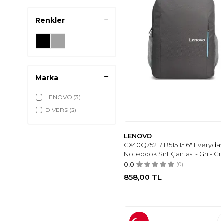
Renkler
Marka
LENOVO
(3)
D'VERS
(2)
LENOVO
GX40Q75217 B515 15.6" Everyda
Notebook Sırt Çantası - Gri - Gr
0.0
(0)
858,00
TL