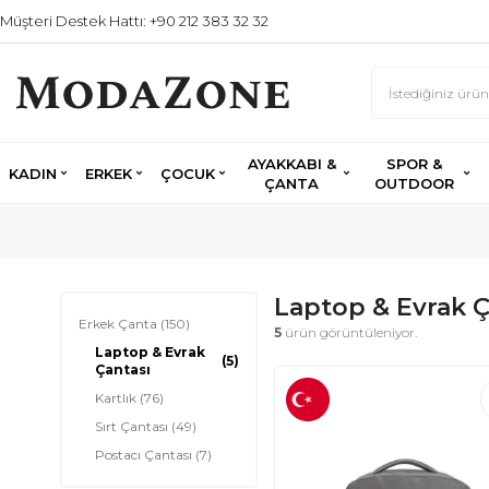
Müşteri Destek Hattı: +90 212 383 32 32
AYAKKABI &
SPOR &
KADIN
ERKEK
ÇOCUK
ÇANTA
OUTDOOR
Laptop & Evrak Ç
Erkek Çanta
(150)
5
ürün görüntüleniyor.
Laptop & Evrak
(5)
Çantası
Kartlık
(76)
Sırt Çantası
(49)
Postacı Çantası
(7)