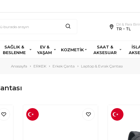
Dil & Para Bir
TR − TL
SAĞLIK &
EV &
SAAT &
İSL
KOZMETİK
BESLENME
YAŞAM
AKSESUAR
AKS
Anasayfa
ERKEK
Erkek Çanta
Laptop & Evrak Çantası
antası