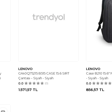
LENOVO
LENOVO
y
GX40Q75215 B515 CASE 15.6 SIRT
Case B210 15.6"
i
Çantası – Siyah - Siyah
- Siyah - Siyah
0.0
(0)
0.0
1.571,57
TL
856,57
TL