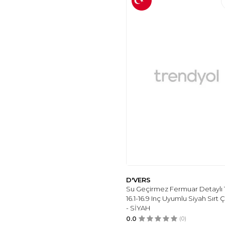
D'VERS
Su Geçirmez Fermuar Detaylı 1
16.1-16.9 Inç Uyumlu Siyah Sırt 
- SİYAH
0.0
(0)