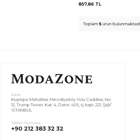
857,86
TL
Toplam
5
ürün bulunmaktadı
Adres
Kuştepe Mahallesi, Mecidiyeköy Yolu Caddesi, No:
12, Trump Tower, Kat: 4, Daire: 405, iç kapı: 221, Şişli/
İSTANBUL
Telefon Numarası
+90 212 383 32 32