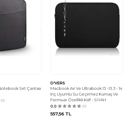
D'VERS
 Notebook Sırt Çantası
Macbook Air Ve Ultrabook 13 -13.3 - 14
Inç Uyumlu Su Geçirmez Kumaş Ve
Fermuar Özellikli Kılıf - SİYAH
(0)
0.0
(0)
557,56
TL