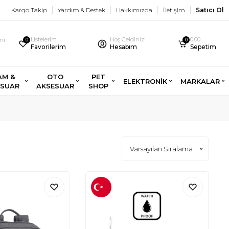
Kargo Takip
Yardım & Destek
Hakkımızda
İletişim
Satıcı Ol
Listelerim
Hoş Geldiniz!
0,00
imi
0
0
Favorilerim
Hesabım
Sepetim
AM &
OTO
PET
ELEKTRONİK
MARKALAR
ESUAR
AKSESUAR
SHOP