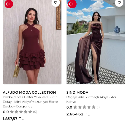
ALFUDO MODA COLLECTION
SINDIMODA
Bordo Çapraz Halter Yaka Katlı Fırfır
Degaje Yaka Yırtmaçlı Abiye - Acı
Detaylı Mini Abiye/Mezuniyet Elbise -
Kahve
Bordoo - Burgundy
0.0
(0)
0.0
(0)
2.664,62
TL
1.857,57
TL