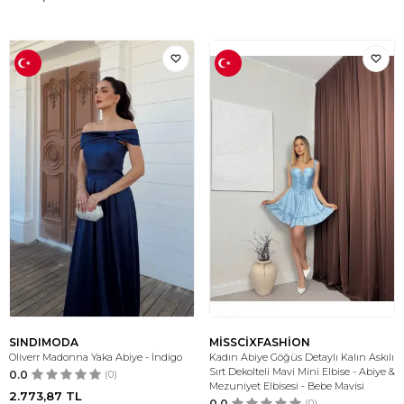
SINDIMODA
MİSSCİXFASHİON
Oliverr Madonna Yaka Abiye - İndigo
Kadın Abiye Göğüs Detaylı Kalın Askılı
Sırt Dekolteli Mavi Mini Elbise - Abiye &
0.0
(0)
Mezuniyet Elbisesi - Bebe Mavisi
2.773,87
TL
0.0
(0)