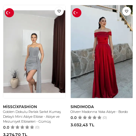
MİSSCİXFASHİON
SINDIMODA
Goblen Dokulu Parlak Sarkıt Kumaş
Oliverr Madonna Yaka Abiye - Bordo
Detaylı Mini Abiye Elbise - Abiye ve
0.0
(0)
Mezuniyet Elbiseleri - Gümüş
3.032,43
TL
0.0
(0)
3.274,70
TL