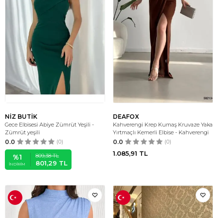
NİZ BUTİK
DEAFOX
Gece Elbisesi Abiye Zümrüt Yeşili -
Kahverengi Krep Kumaş Kruvaze Yaka
Zümrüt yeşili
Yırtmaçlı Kemerli Elbise - Kahverengi
0.0
(0)
0.0
(0)
1.085,91
TL
809,38
TL
%
1
801,29
TL
İNDIRIM