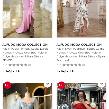
ALFUDO MODA COLLECTION
ALFUDO MODA COLLECTION
Kadın Pudra Pembesi Scuba Dalgıç
Kadın Siyah Puantiyeli Scuba Dalgıç
Kumaş Kruvaze Yaka Eteği Volanlı
Kumaş Kruvaze Yaka Eteği Volanlı
Abiye Mezuniyet Nikah Elbise -
Abiye Mezuniyet Nikah Elbise - Siyah
PEMBE
Puantiyeli
0.0
(0)
0.0
(0)
1.142,57
TL
1.714,57
TL