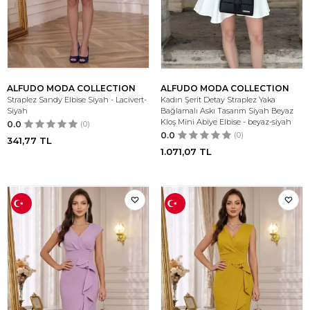
ALFUDO MODA COLLECTION
ALFUDO MODA COLLECTION
Straplez Sandy Elbise Siyah - Lacivert-
Kadın Şerit Detay Straplez Yaka
Siyah
Bağlamalı Askı Tasarım Siyah Beyaz
Kloş Mini Abiye Elbise - beyaz-siyah
0.0
(0)
0.0
(0)
341,77
TL
1.071,07
TL