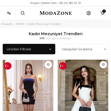
Müşteri Destek Hattı: +90 212 383 32 32
0
Anasayfa
KADIN
Kadın Mezuniyet Trendleri
Kadın Mezuniyet Trendleri
205
ürün görüntüleniyor.
Ürünleri Filtrele