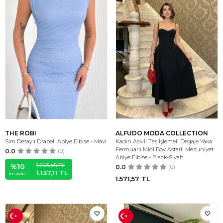
THE ROBI
ALFUDO MODA COLLECTION
Sim Detaylı Drapeli Abiye Elbise - Mavi
Kadın Askılı Taş İşlemeli Degaje Yaka
Fermuarlı Midi Boy Astarlı Mezuniyet
0.0
(0)
Abiye Elbise - Black-Siyah
1.263,45
TL
%
10
0.0
(0)
1.137,11
TL
İNDIRIM
1.571,57
TL