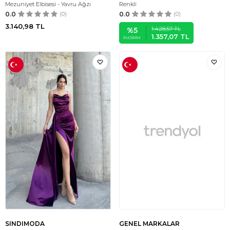
Mezuniyet Elbisesi - Yavru Ağzı
Renkli
0.0
(0)
0.0
(0)
3.140,98
TL
1.428,57
TL
%
5
1.357,07
TL
İNDIRIM
SINDIMODA
GENEL MARKALAR