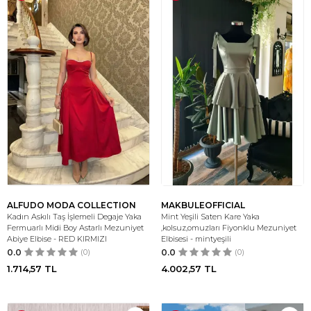
ALFUDO MODA COLLECTION
MAKBULEOFFICIAL
Kadın Askılı Taş İşlemeli Degaje Yaka
Mint Yeşili Saten Kare Yaka
Fermuarlı Midi Boy Astarlı Mezuniyet
,kolsuz,omuzları Fiyonklu Mezuniyet
Abiye Elbise - RED KIRMIZI
Elbisesi - mintyeşili
0.0
(0)
0.0
(0)
1.714,57
TL
4.002,57
TL