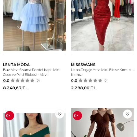
LENTA MODA
MISSSWANS
Buz Mavi Sıvama Dantel Kaplı Mini
Liana Degaje Yaka Midi Elbise Kırmızı -
Gece ve Parti Elbisesi - Mavi
Kırmızı
0.0
(0)
0.0
(0)
8.248,63
TL
2.288,00
TL