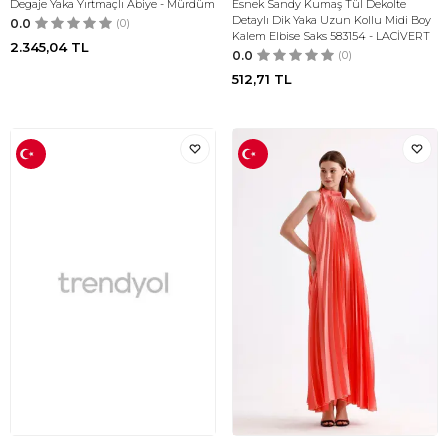
Degaje Yaka Yırtmaçlı Abiye - Mürdüm
Esnek Sandy Kumaş Tül Dekolte
Detaylı Dik Yaka Uzun Kollu Midi Boy
0.0
(0)
Kalem Elbise Saks 583154 - LACİVERT
2.345,04
TL
0.0
(0)
512,71
TL