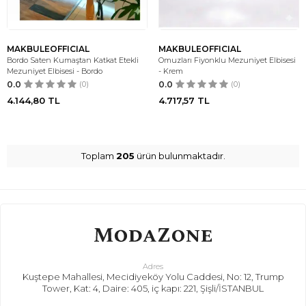
MAKBULEOFFICIAL
MAKBULEOFFICIAL
Bordo Saten Kumaştan Katkat Etekli
Omuzları Fiyonklu Mezuniyet Elbisesi
Mezuniyet Elbisesi - Bordo
- Krem
0.0
(0)
0.0
(0)
4.144,80
TL
4.717,57
TL
Toplam
205
ürün bulunmaktadır.
Adres
Kuştepe Mahallesi, Mecidiyeköy Yolu Caddesi, No: 12, Trump
Tower, Kat: 4, Daire: 405, iç kapı: 221, Şişli/İSTANBUL