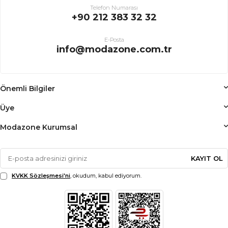
Telefon Numarası
+90 212 383 32 32
E-Posta
info@modazone.com.tr
Önemli Bilgiler
Üye
Modazone Kurumsal
KAYIT OL
KVKK Sözleşmesi'ni
, okudum, kabul ediyorum.