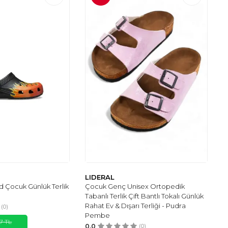
LIDERAL
d Çocuk Günlük Terlik
Çocuk Genç Unisex Ortopedik
Tabanlı Terlik Çift Bantlı Tokalı Günlük
Rahat Ev & Dışarı Terliği - Pudra
(0)
Pembe
67
TL
0.0
(0)