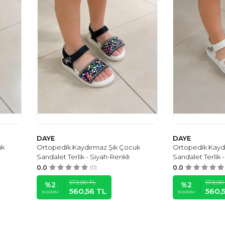
DAYE
DAYE
uk
Ortopedik Kaydırmaz Şık Çocuk
Ortopedik Kayd
Sandalet Terlik - Siyah-Renkli
Sandalet Terlik
0.0
(0)
0.0
572,00
TL
572,00
%
2
%
2
560,56
TL
560,
İNDIRIM
İNDIRIM