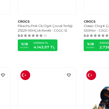
CROCS
CROCS
i
Pikachu Pink Cls Clg K Çocuk Terliği
Classic Clog K Ç
211229-90HÇok Renkli - C0GC-12
530Mor - C0GC
0.0
(0)
0.0
5.053,62
TL
3.337,6
%
18
%
18
4.143,97
TL
2.73
İNDIRIM
İNDIRIM