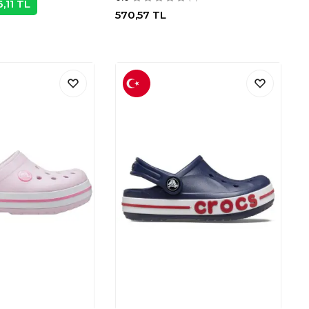
,11
TL
570,57
TL