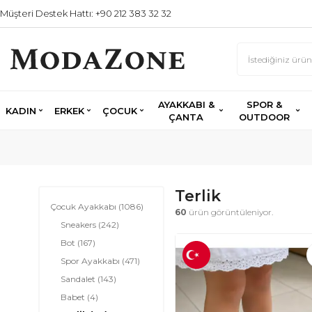
Müşteri Destek Hattı: +90 212 383 32 32
AYAKKABI &
SPOR &
KADIN
ERKEK
ÇOCUK
ÇANTA
OUTDOOR
Terlik
Çocuk Ayakkabı
(1086)
60
ürün görüntüleniyor.
Sneakers
(242)
Bot
(167)
Spor Ayakkabı
(471)
Sandalet
(143)
Babet
(4)