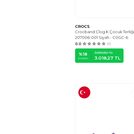
CROCS
Crocband Clog K Çocuk Terliğ
207006-001 Siyah - C0GC-6
0.0
(0)
3.680,82
TL
%
18
3.018,27
TL
İNDIRIM