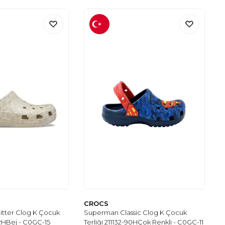
CROCS
litter Clog K Çocuk
Superman Classic Clog K Çocuk
0RHBej - C0GC-15
Terliği 211132-90HÇok Renkli - C0GC-11