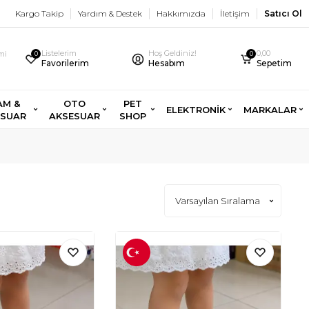
Kargo Takip
Yardım & Destek
Hakkımızda
İletişim
Satıcı Ol
Listelerim
Hoş Geldiniz!
0,00
imi
0
0
Favorilerim
Hesabım
Sepetim
AM &
OTO
PET
ELEKTRONİK
MARKALAR
ESUAR
AKSESUAR
SHOP