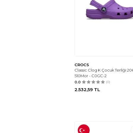
CROCS
Classic Clog K Çocuk Terliği 20
510Mor - C0GC-2
0.0
(0)
2.532,59
TL