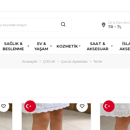
Dil & Para Bir
TR − TL
SAĞLIK &
EV &
SAAT &
İSL
KOZMETİK
BESLENME
YAŞAM
AKSESUAR
AKS
Anasayfa
ÇOCUK
Çocuk Ayakkabı
Terlik