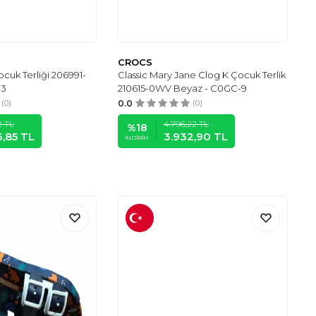
CROCS
ocuk Terliği 206991-
Classic Mary Jane Clog K Çocuk Terlik
-3
210615-0WV Beyaz - C0GC-9
(0)
0.0
(0)
2
TL
4.796,22
TL
%
18
6,85
TL
3.932,90
TL
İNDIRIM