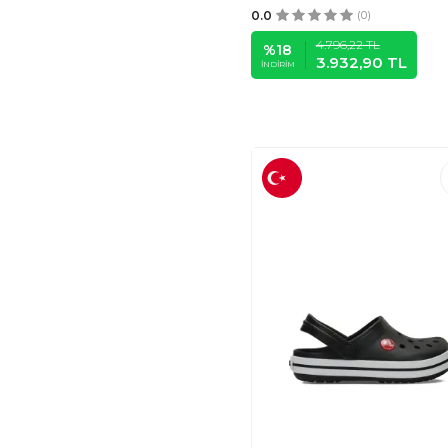
0.0
(0)
4.796,22
TL
%
18
3.932,90
TL
İNDIRIM