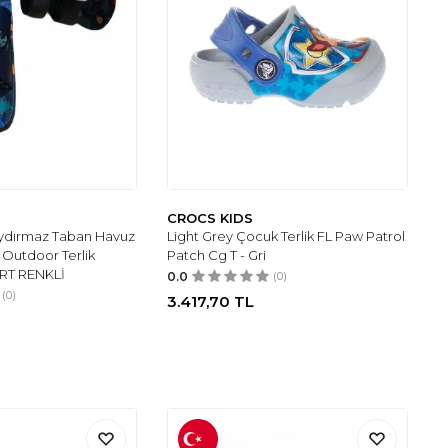
CROCS KIDS
aydırmaz Taban Havuz
Light Grey Çocuk Terlik FL Paw Patrol
Outdoor Terlik
Patch Cg T - Gri
ERT RENKLİ
0.0
(0)
(0)
3.417,70
TL