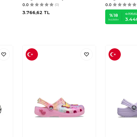
0.0
(0)
0.0
3.766,62
TL
4.195,6
%
18
3.44
İNDIRIM