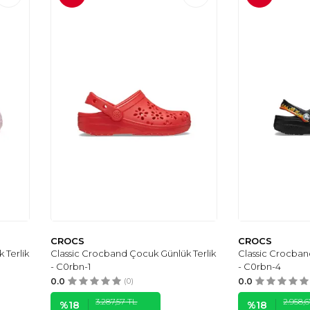
CROCS
CROCS
 Terlik
Classic Crocband Çocuk Günlük Terlik
Classic Crocban
- C0rbn-1
- C0rbn-4
0.0
(0)
0.0
3.287,57
TL
2.958,
%
18
%
18