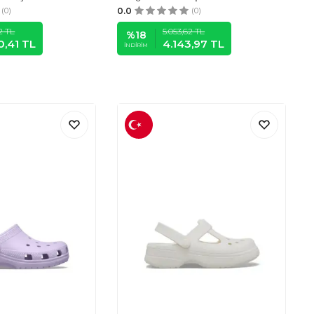
(0)
0.0
(0)
2
TL
5.053,62
TL
%
18
0,41
TL
4.143,97
TL
İNDIRIM