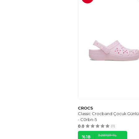
CROCS
Classic Crocband Çocuk Günlük
- C0rbn-5
0.0
(0)
3.287,57
TL
%
18