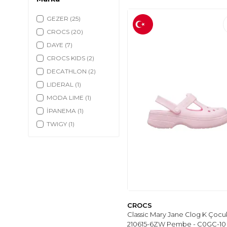
GEZER
(25)
CROCS
(20)
DAYE
(7)
CROCS KIDS
(2)
DECATHLON
(2)
LIDERAL
(1)
MODA LIME
(1)
İPANEMA
(1)
TWIGY
(1)
CROCS
Classic Mary Jane Clog K Çocuk
210615-6ZW Pembe - C0GC-10