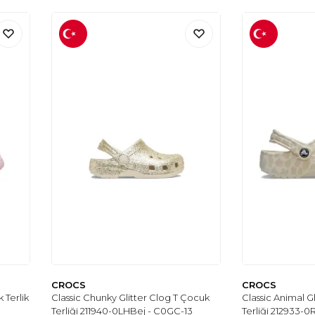
CROCS
CROCS
 Terlik
Classic Chunky Glitter Clog T Çocuk
Classic Animal G
Terliği 211940-0LHBej - C0GC-13
Terliği 212933-