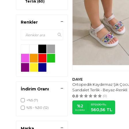
Terlik
(60)
Renkler
DAYE
Ortopedik Kaydırmaz Şık Çoc
İndirim Oranı
Sandalet Terlik - Beyaz-Renkli
0.0
(0)
<%5
(7)
572,00
TL
%
2
%15 - %30
(12)
560,56
TL
İNDIRIM
Marka