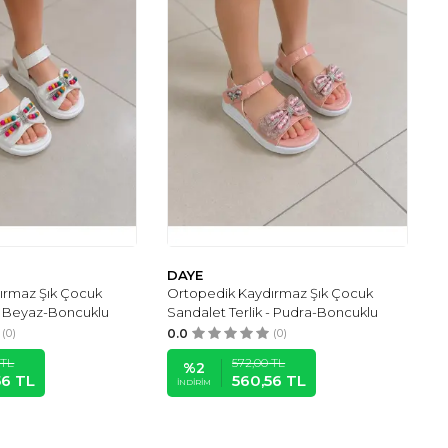
DAYE
ırmaz Şık Çocuk
Ortopedik Kaydırmaz Şık Çocuk
 - Beyaz-Boncuklu
Sandalet Terlik - Pudra-Boncuklu
(0)
0.0
(0)
TL
572,00
TL
%
2
56
TL
560,56
TL
İNDIRIM