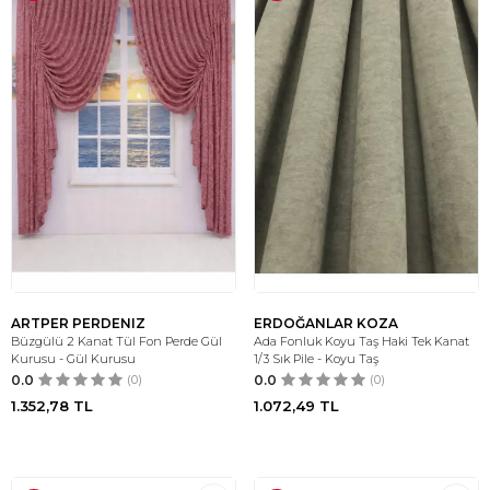
ARTPER PERDENIZ
ERDOĞANLAR KOZA
Büzgülü 2 Kanat Tül Fon Perde Gül
Ada Fonluk Koyu Taş Haki Tek Kanat
Kurusu - Gül Kurusu
1/3 Sık Pile - Koyu Taş
0.0
(0)
0.0
(0)
1.352,78
TL
1.072,49
TL