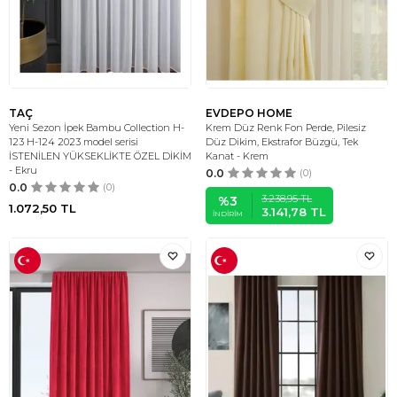
TAÇ
EVDEPO HOME
Yeni Sezon İpek Bambu Collection H-
Krem Düz Renk Fon Perde, Pilesiz
123 H-124 2023 model serisi
Düz Dikim, Ekstrafor Büzgü, Tek
İSTENİLEN YÜKSEKLİKTE ÖZEL DİKİM
Kanat - Krem
- Ekru
0.0
(0)
0.0
(0)
3.238,95
TL
%
3
1.072,50
TL
3.141,78
TL
İNDIRIM