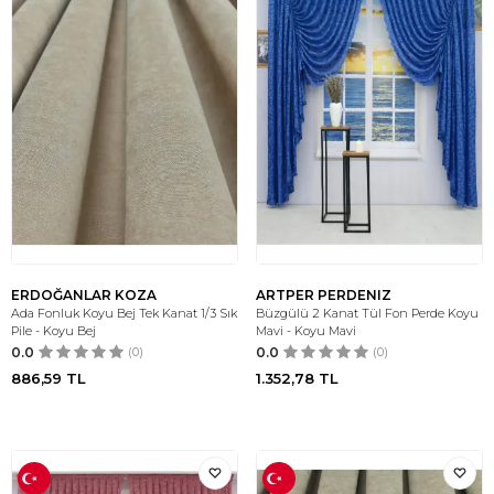
ERDOĞANLAR KOZA
ARTPER PERDENIZ
Ada Fonluk Koyu Bej Tek Kanat 1/3 Sık
Büzgülü 2 Kanat Tül Fon Perde Koyu
Pile - Koyu Bej
Mavi - Koyu Mavi
0.0
(0)
0.0
(0)
886,59
TL
1.352,78
TL