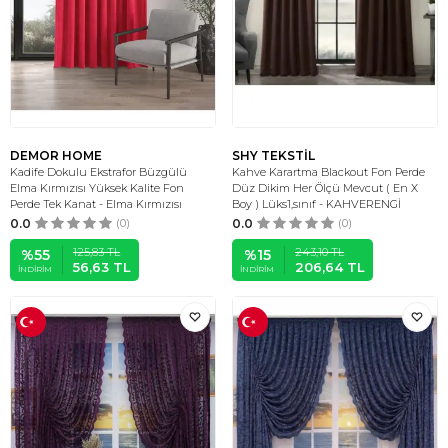
DEMOR HOME
SHY TEKSTİL
Kadife Dokulu Ekstrafor Büzgülü
Kahve Karartma Blackout Fon Perde
Elma Kırmızısı Yüksek Kalite Fon
Düz Dikim Her Ölçü Mevcut ( En X
Perde Tek Kanat - Elma Kırmızısı
Boy ) Lüks1,sınıf - KAHVERENGİ
0.0
(0)
0.0
(0)
125,83
TL
243,10
TL
%
55
%
15
56,63
TL
206,64
TL
İNDIRIM
İNDIRIM