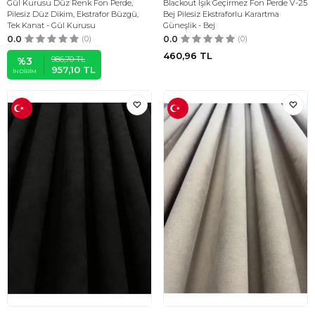
Gül Kurusu Düz Renk Fon Perde,
Blackout Işık Geçirmez Fon Perde V-25
Pilesiz Düz Dikim, Ekstrafor Büzgü,
Bej Pilesiz Ekstraforlu Karartma
Tek Kanat - Gül Kurusu
Güneşlik - Bej
0.0
(0)
0.0
(0)
460,96
TL
986,70
TL
%
3
957,10
TL
İNDIRIM