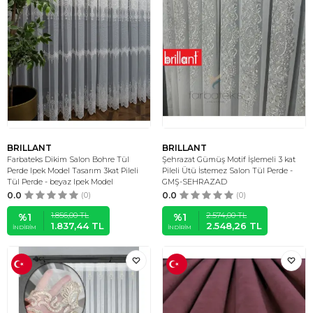
BRILLANT
BRILLANT
Farbateks Dikim Salon Bohre Tül
Şehrazat Gümüş Motif İşlemeli 3 kat
Perde Ipek Model Tasarım 3kat Pileli
Pileli Ütü İstemez Salon Tül Perde -
Tül Perde - beyaz Ipek Model
GMŞ-SEHRAZAD
0.0
(0)
0.0
(0)
1.856,00
TL
2.574,00
TL
%
1
%
1
1.837,44
TL
2.548,26
TL
İNDIRIM
İNDIRIM