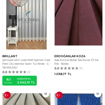
BRILLANT
ERDOĞANLAR KOZA
Şehrazat Altın Gold Motif İşlemeli 3 kat
Ada Fonluk Bordo Tek Kanat 1/3 Sık
Pileli Ütü İstemez Salon Tül Perde - G-
Pile - Bordo
SEHRAZAD
0.0
(0)
0.0
(0)
1.038,17
TL
2.062,79
TL
%
1
2.042,15
TL
İNDIRIM