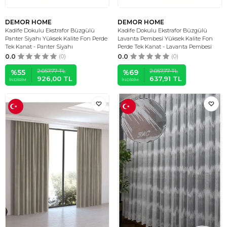
DEMOR HOME
DEMOR HOME
Kadife Dokulu Ekstrafor Büzgülü
Kadife Dokulu Ekstrafor Büzgülü
Panter Siyahı Yüksek Kalite Fon Perde
Lavanta Pembesi Yüksek Kalite Fon
Tek Kanat - Panter Siyahı
Perde Tek Kanat - Lavanta Pembesi
0.0
(0)
0.0
(0)
2.057,77
TL
2.057,77
TL
%
55
%
69
926,00
TL
637,91
TL
İNDIRIM
İNDIRIM