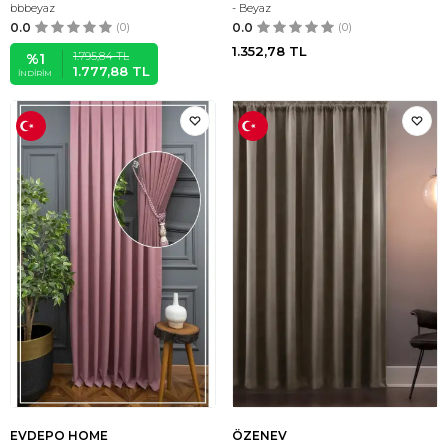
bbbeyaz
- Beyaz
0.0
(0)
0.0
(0)
1.352,78
TL
1.795,84
TL
%
1
1.777,88
TL
İNDIRIM
EVDEPO HOME
ÖZENEV