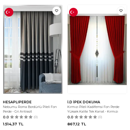
HESAPLIPERDE
İ.D İPEK DOKUMA
Nebumu Roma Bordürlü Pileli Fon
Kırmızı Pileli Kadifemsi Fon Perde
Perde - Gri Antrasit
Yüksek Kalite Tek Kanat - Kırmızı
0.0
(0)
0.0
(0)
1.514,37
TL
867,12
TL