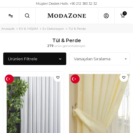
Müşteri Destek Hattı: +90 212 383 32 32
0
Anasayfa
EV & YAŞAM
Ev Dekorasyon
Tül & Perde
Tül & Perde
279
ürün görüntüleniyor.
Ürünleri Filtrele