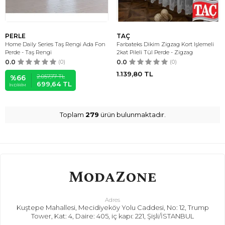
PERLE
TAÇ
Home Daily Series Taş Rengi Ada Fon
Farbateks Dikim Zigzag Kort Işlemeli
Perde - Taş Rengi
2kat Pileli Tül Perde - Zigzag
0.0
(0)
0.0
(0)
1.139,80
TL
2.057,77
TL
%
66
699,64
TL
İNDIRIM
Toplam
279
ürün bulunmaktadır.
Adres
Kuştepe Mahallesi, Mecidiyeköy Yolu Caddesi, No: 12, Trump
Tower, Kat: 4, Daire: 405, iç kapı: 221, Şişli/İSTANBUL