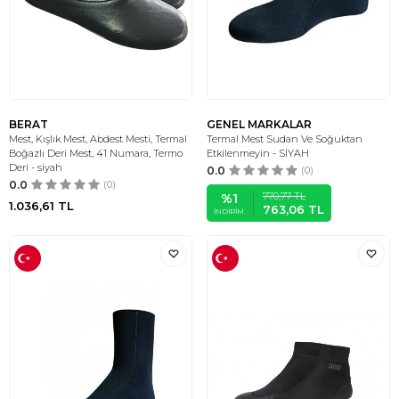
BERAT
GENEL MARKALAR
Mest, Kışlık Mest, Abdest Mesti, Termal
Termal Mest Sudan Ve Soğuktan
Boğazlı Deri Mest, 41 Numara, Termo
Etkilenmeyin - SİYAH
Deri - siyah
0.0
(0)
0.0
(0)
770,77
TL
%
1
1.036,61
TL
763,06
TL
İNDIRIM