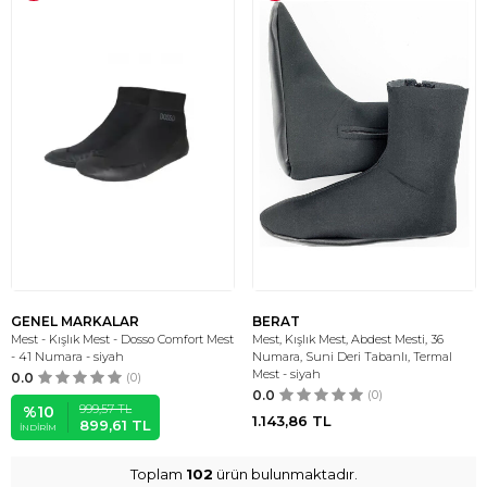
GENEL MARKALAR
BERAT
Mest - Kışlık Mest - Dosso Comfort Mest
Mest, Kışlık Mest, Abdest Mesti, 36
- 41 Numara - siyah
Numara, Suni Deri Tabanlı, Termal
Mest - siyah
0.0
(0)
0.0
(0)
999,57
TL
%
10
1.143,86
TL
899,61
TL
İNDIRIM
Toplam
102
ürün bulunmaktadır.