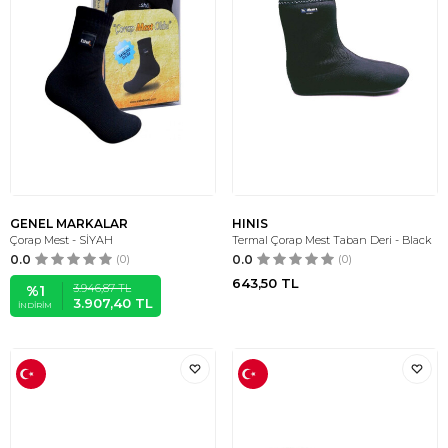
GENEL MARKALAR
HINIS
Çorap Mest - SİYAH
Termal Çorap Mest Taban Deri - Black
0.0
(0)
0.0
(0)
643,50
TL
3.946,87
TL
%
1
3.907,40
TL
İNDIRIM