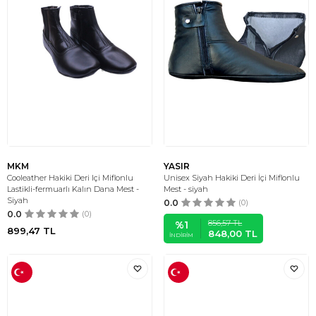
MKM
YASIR
Cooleather Hakiki Deri Içi Miflonlu
Unisex Siyah Hakiki Deri İçi Miflonlu
Lastikli-fermuarlı Kalın Dana Mest -
Mest - siyah
Siyah
0.0
(0)
0.0
(0)
856,57
TL
%
1
899,47
TL
848,00
TL
İNDIRIM