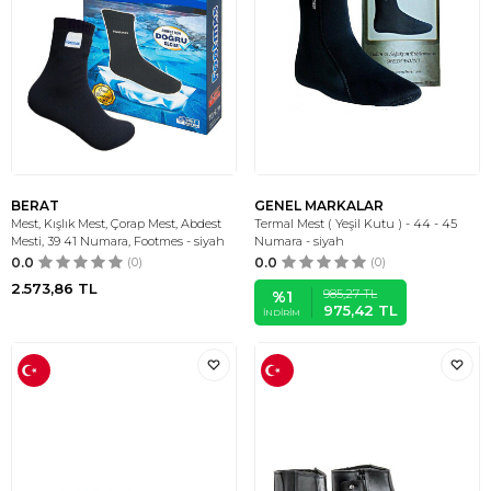
BERAT
GENEL MARKALAR
Mest, Kışlık Mest, Çorap Mest, Abdest
Termal Mest ( Yeşil Kutu ) - 44 - 45
Mesti, 39 41 Numara, Footmes - siyah
Numara - siyah
0.0
(0)
0.0
(0)
2.573,86
TL
985,27
TL
%
1
975,42
TL
İNDIRIM