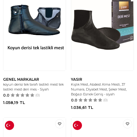
GENEL MARKALAR
YASIR
koyun derisi tek tarafı lastikli mest tek
Kışlık Mest, Abdest Alma Mesti, 37
lastikli mest deri mes - Siyah
Numara, Diyabet Mest, Şeker Mest,
Boğazı Esnek Geniş - siyah
0.0
(0)
0.0
(0)
1.058,19
TL
1.036,61
TL