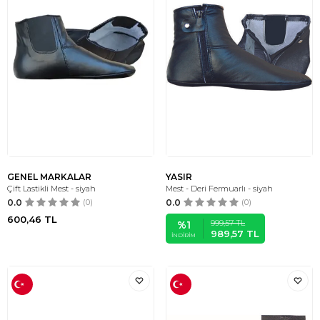
GENEL MARKALAR
YASIR
Çift Lastikli Mest - siyah
Mest - Deri Fermuarlı - siyah
0.0
(0)
0.0
(0)
600,46
TL
999,57
TL
%
1
989,57
TL
İNDIRIM