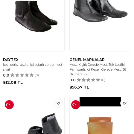
DAYTEX
GENEL MARKALAR
keçi derisi lastikli içi astarlı çorap mest -
Mest. Kışlık Gerede Mest. Tek Lastikli
siyah
Fermuarlı. İçi Keçeli Gerede Mest. 36
Numara - 2'li
0.0
(0)
0.0
(0)
812,08
TL
856,57
TL