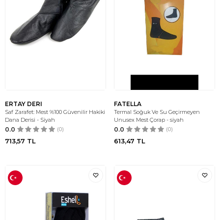
ERTAY DERI
FATELLA
Saf Zarafet: Mest %100 Güvenilir Hakiki
Termal Soğuk Ve Su Geçirmeyen
Dana Derisi - Siyah
Unusex Mest Çorap - siyah
0.0
(0)
0.0
(0)
713,57
TL
613,47
TL