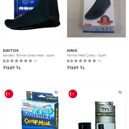
DAYTOX
HINIS
benden Termal corap mest - siyah
Termal Mest Çorap - Siyah
0.0
(0)
0.0
(0)
713,57
TL
713,57
TL