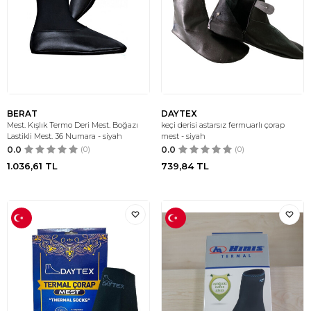
BERAT
DAYTEX
Mest. Kışlık Termo Deri Mest. Boğazı
keçi derisi astarsız fermuarlı çorap
Lastikli Mest. 36 Numara - siyah
mest - siyah
0.0
(0)
0.0
(0)
1.036,61
TL
739,84
TL