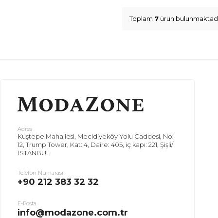
Toplam
7
ürün bulunmaktadı
Adres
Kuştepe Mahallesi, Mecidiyeköy Yolu Caddesi, No:
12, Trump Tower, Kat: 4, Daire: 405, iç kapı: 221, Şişli/
İSTANBUL
Telefon Numarası
+90 212 383 32 32
E-Posta
info@modazone.com.tr