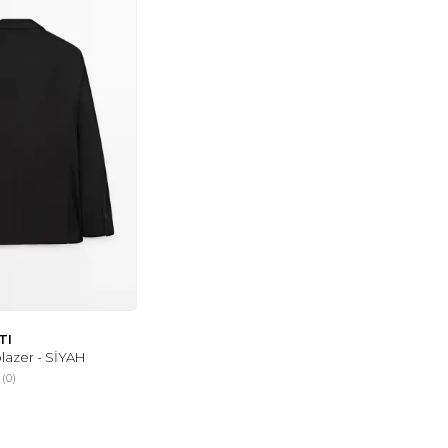
TI
blazer - SİYAH
(0)