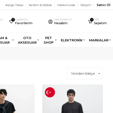
Kargo Takip
Yardım & Destek
Hakkımızda
İletişim
Satıcı Ol
Listelerim
Hoş Geldiniz!
0,00
imi
0
0
Favorilerim
Hesabım
Sepetim
AM &
OTO
PET
ELEKTRONİK
MARKALAR
ESUAR
AKSESUAR
SHOP