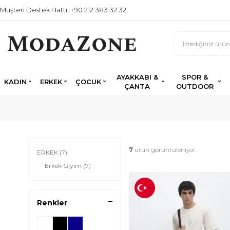
Müşteri Destek Hattı: +90 212 383 32 32
AYAKKABI &
SPOR &
KADIN
ERKEK
ÇOCUK
ÇANTA
OUTDOOR
7
ürün görüntüleniyor.
ERKEK
(7)
Erkek Giyim
(7)
Renkler