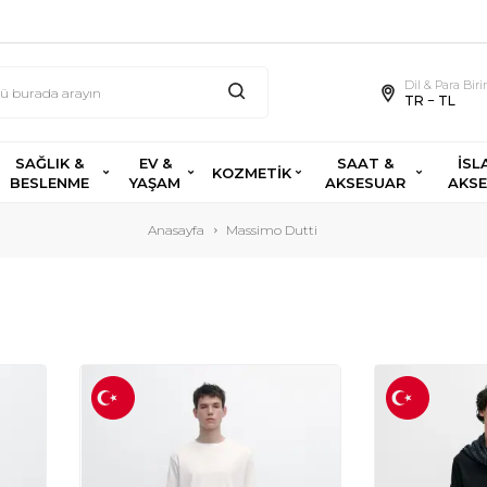
Dil & Para Bir
TR − TL
SAĞLIK &
EV &
SAAT &
İSL
KOZMETİK
BESLENME
YAŞAM
AKSESUAR
AKS
Anasayfa
Massimo Dutti