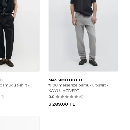
TI
MASSIMO DUTTI
amuklu t-shirt -
%100 merserize pamuklu t-shirt -
KOYU LACİVERT
(0)
0.0
(0)
3.289,00
TL