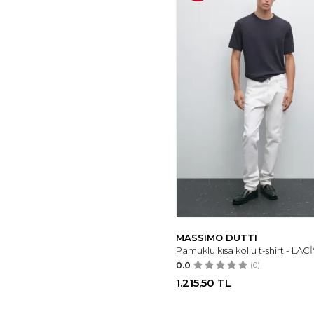
MASSIMO DUTTI
Pamuklu kısa kollu t-shirt - LAC
0.0
(0)
1.215,50
TL