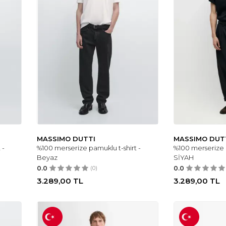
MASSIMO DUTTI
MASSIMO DUT
 -
%100 merserize pamuklu t-shirt -
%100 merserize p
Beyaz
SİYAH
0.0
(0)
0.0
3.289,00
TL
3.289,00
TL