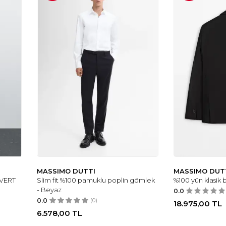
MASSIMO DUTTI
MASSIMO DUT
İVERT
Slim fit %100 pamuklu poplin gömlek
%100 yün klasik 
- Beyaz
0.0
0.0
(0)
18.975,00
TL
6.578,00
TL