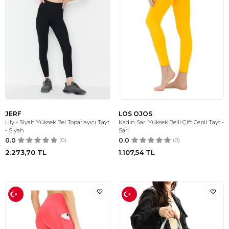
JERF
LOS OJOS
Lily - Siyah Yüksek Bel Toparlayıcı Tayt
Kadın Sarı Yüksek Belli Çift Cepli Tayt -
- Siyah
Sarı
0.0
(0)
0.0
(0)
2.273,70
TL
1.107,54
TL