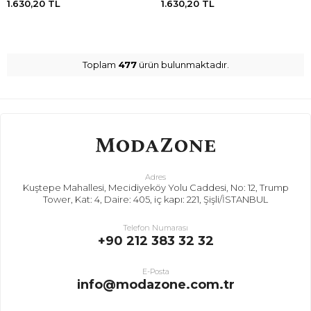
1.630,20
TL
1.630,20
TL
Toplam
477
ürün bulunmaktadır.
Adres
Kuştepe Mahallesi, Mecidiyeköy Yolu Caddesi, No: 12, Trump
Tower, Kat: 4, Daire: 405, iç kapı: 221, Şişli/İSTANBUL
Telefon Numarası
+90 212 383 32 32
E-Posta
info@modazone.com.tr