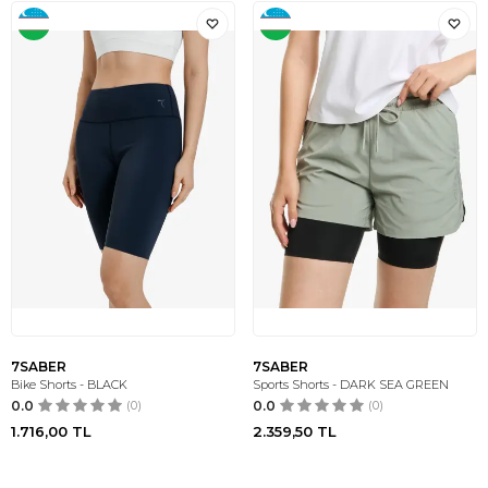
7SABER
7SABER
Bike Shorts - BLACK
Sports Shorts - DARK SEA GREEN
0.0
(0)
0.0
(0)
1.716,00
TL
2.359,50
TL