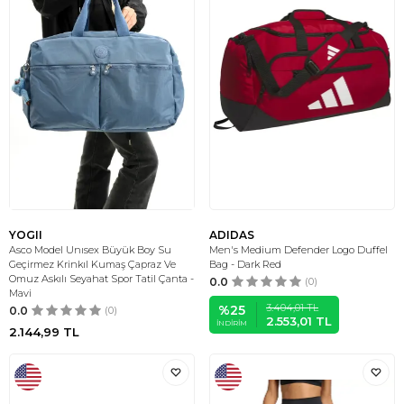
YOGII
ADIDAS
Asco Model Unısex Büyük Boy Su
Men's Medium Defender Logo Duffel
Geçirmez Krinkıl Kumaş Çapraz Ve
Bag - Dark Red
Omuz Askılı Seyahat Spor Tatil Çanta -
0.0
(0)
Mavi
3.404,01
TL
%
25
0.0
(0)
2.553,01
TL
İNDIRIM
2.144,99
TL