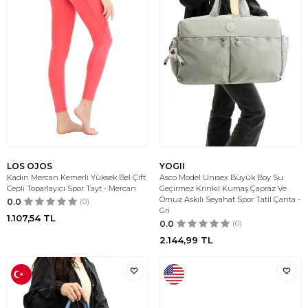
LOS OJOS
YOGII
Kadın Mercan Kemerli Yüksek Bel Çift
Asco Model Unısex Büyük Boy Su
Cepli Toparlayıcı Spor Tayt - Mercan
Geçirmez Krinkıl Kumaş Çapraz Ve
Omuz Askılı Seyahat Spor Tatil Çanta -
0.0
(0)
Gri
1.107,54
TL
0.0
(0)
2.144,99
TL