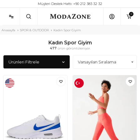
Müşteri Destek Hattı: +90 212 383 32 32
0
Anasayfa
SPOR & OUTDOOR
Kadın Spor Giyim
Kadın Spor Giyim
477
ürün görüntüleniyor.
Ürünleri Filtrele