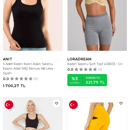
ANIT
LORADREAM
5 Adet Kadın Kalın Askılı Sporcu
Kadın Sporcu Şort Tayt LD0033 - Gri
Kesim Atlet %92 Pamuk %8 Likra -
0.0
(0)
Siyah
228,66
TL
%
3
0.0
(0)
221,79
TL
İNDIRIM
1.700,27
TL