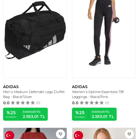
ADIDAS
ADIDAS
Men's Medium Defender Logo Duffel
Women's Optime Essentials 7/8
Bag - Black/Silver
Leggings - Black/Pink
0.0
(0)
0.0
(0)
3.404,01
TL
3.404,01
TL
%
25
%
25
2.553,01
TL
2.553,01
TL
İNDIRIM
İNDIRIM