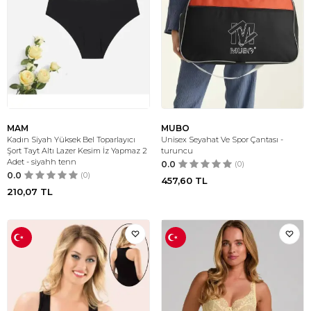
MAM
MUBO
Kadın Siyah Yüksek Bel Toparlayıcı
Unisex Seyahat Ve Spor Çantası -
Şort Tayt Altı Lazer Kesim İz Yapmaz 2
turuncu
Adet - siyahh tenn
0.0
(0)
0.0
(0)
457,60
TL
210,07
TL