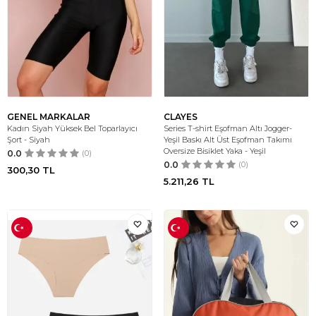
GENEL MARKALAR
CLAYES
Kadın Siyah Yüksek Bel Toparlayıcı
Series T-shirt Eşofman Altı Jogger-
Şort - Siyah
Yeşil Baskı Alt Üst Eşofman Takımı
Oversize Bisiklet Yaka - Yeşil
0.0
(0)
0.0
(0)
300,30
TL
5.211,26
TL