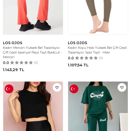
LOS OJOS
LOS OJOS
Kadın Mercan Yüksek Bel Toparlayıcı
Kadın Koyu Haki Yüksek Bel Çift Cepli
Çift Cepli Ispanyol Paça Tayt Bootcut -
Toparlayıcı Spor Tayt - Haki
Mercan
0.0
(0)
0.0
(0)
1.107,54
TL
1.143,29
TL