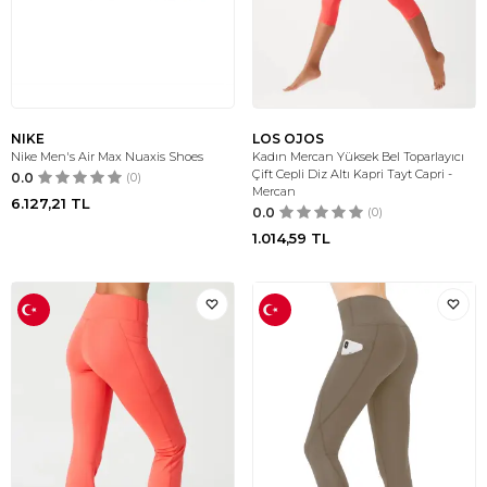
NIKE
LOS OJOS
Nike Men's Air Max Nuaxis Shoes
Kadın Mercan Yüksek Bel Toparlayıcı
Çift Cepli Diz Altı Kapri Tayt Capri -
0.0
(0)
Mercan
6.127,21
TL
0.0
(0)
1.014,59
TL