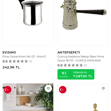
EVISIMO
ANTEPSEPETİ
Pınar Cezve Krom No: 03 - Krom3
Gümüş Kaplama Nakışlı Bakır Mırra
Cezve 18 CM - GÜMÜŞ KAPLAMA
0.0
(0)
0.0
(0)
242,96
TL
7.356,25
TL
%
1
7.287,50
TL
İNDIRIM