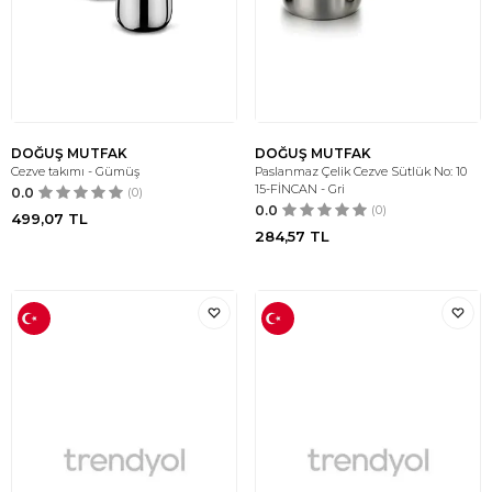
DOĞUŞ MUTFAK
DOĞUŞ MUTFAK
Cezve takımı - Gümüş
Paslanmaz Çelik Cezve Sütlük No: 10
15-FİNCAN - Gri
0.0
(0)
0.0
(0)
499,07
TL
284,57
TL