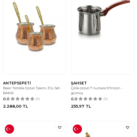
ANTEPSEPETİ
ŞAHSET
Bakır Tombik Cezve Takımı 3'lü Set -
Çelik cezve 7 numara 9 fincan -
BAKIR
gümüş
0.0
(0)
0.0
(0)
2.288,00
TL
255,97
TL