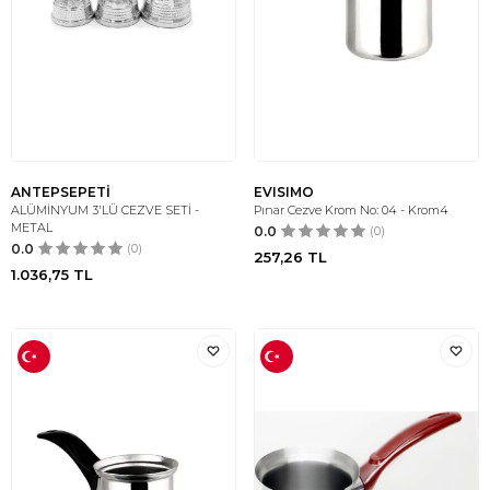
ANTEPSEPETİ
EVISIMO
ALÜMİNYUM 3'LÜ CEZVE SETİ -
Pınar Cezve Krom No: 04 - Krom4
METAL
0.0
(0)
0.0
(0)
257,26
TL
1.036,75
TL