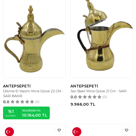
ANTEPSEPETİ
ANTEPSEPETİ
Dövme El Yapımı Mırra Cezve 22 CM -
Sarı Bakır Mırra Cezve 21 Cm - SARI
SARI BAKIR
0.0
(0)
0.0
(0)
9.966,00
TL
10.230,00
TL
%
1
10.164,00
TL
İNDIRIM