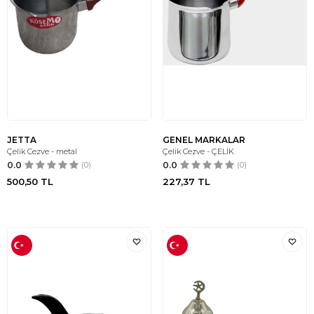
JETTA
GENEL MARKALAR
Çelik Cezve - metal
Çelik Cezve - ÇELİK
0.0
(0)
0.0
(0)
500,50
TL
227,37
TL