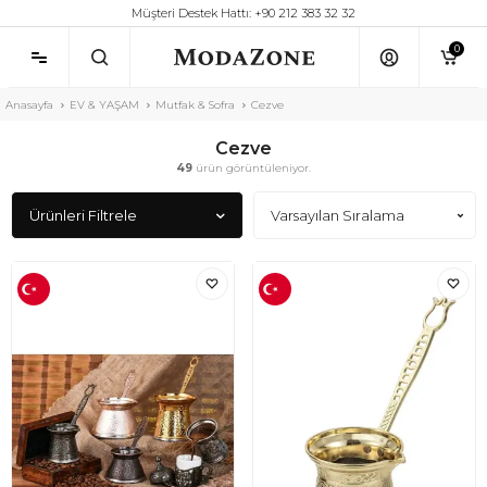
Müşteri Destek Hattı: +90 212 383 32 32
0
Anasayfa
EV & YAŞAM
Mutfak & Sofra
Cezve
Cezve
49
ürün görüntüleniyor.
Ürünleri Filtrele