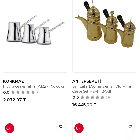
KORKMAZ
ANTEPSEPETİ
Provita Cezve Takımı A122 - (No Color)
Sarı Bakır Dövme Işlemeli 3'lü Mırra
Cezve Seti - SARI BAKIR
0.0
(0)
0.0
(0)
2.072,07
TL
16.445,00
TL