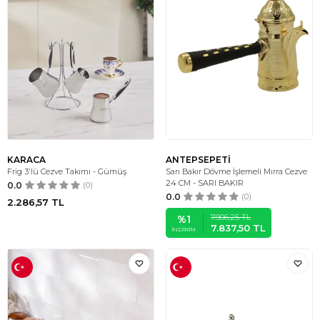
KARACA
ANTEPSEPETİ
Frig 3'lü Cezve Takımı - Gümüş
Sarı Bakır Dövme İşlemeli Mırra Cezve
24 CM - SARI BAKIR
0.0
(0)
0.0
(0)
2.286,57
TL
7.906,25
TL
%
1
7.837,50
TL
İNDIRIM