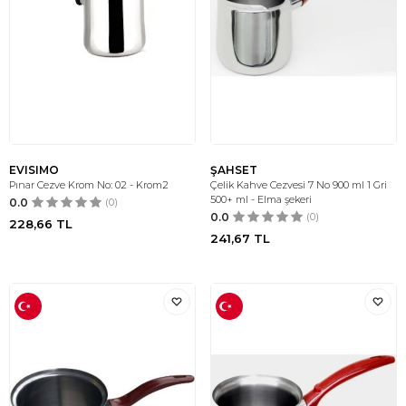
EVISIMO
ŞAHSET
Pınar Cezve Krom No: 02 - Krom2
Çelik Kahve Cezvesi 7 No 900 ml 1 Gri
500+ ml - Elma şekeri
0.0
(0)
0.0
(0)
228,66
TL
241,67
TL