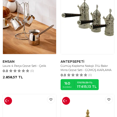
EMSAN
ANTEPSEPETİ
Laura 4 Parça Cezve Seti - Çelik
Gümüş Kaplama Nakışlı 3'lü Bakır
Mırra Cezve Seti - GÜMÜŞ KAPLAMA
0.0
(0)
0.0
(0)
2.858,57
TL
17.678,38
TL
%
0
17.615,13
TL
İNDIRIM