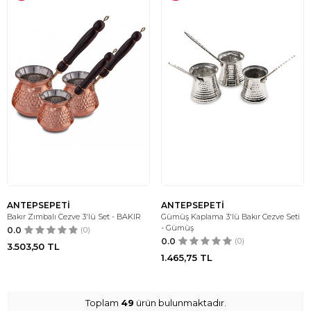
ANTEPSEPETİ
ANTEPSEPETİ
Bakır Zımbalı Cezve 3'lü Set - BAKIR
Gümüş Kaplama 3'lü Bakır Cezve Seti
- Gümüş
0.0
(0)
0.0
(0)
3.503,50
TL
1.465,75
TL
Toplam
49
ürün bulunmaktadır.