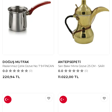
DOĞUŞ MUTFAK
ANTEPSEPETİ
Paslanmaz Çelik Cezve No: 7 9-FİNCAN
Sarı Bakır Mırra Cezve 25 CM - SARI
0.0
(0)
0.0
(0)
220,94
TL
11.022,00
TL