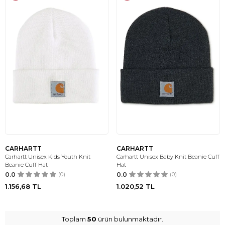
CARHARTT
CARHARTT
Carhartt Unisex Kids Youth Knit
Carhartt Unisex Baby Knit Beanie Cuff
Beanie Cuff Hat
Hat
0.0
(0)
0.0
(0)
1.156,68
TL
1.020,52
TL
Toplam
50
ürün bulunmaktadır.