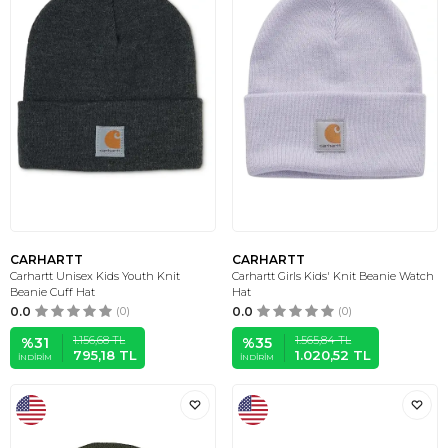
CARHARTT
CARHARTT
Carhartt Unisex Kids Youth Knit
Carhartt Girls Kids' Knit Beanie Watch
Beanie Cuff Hat
Hat
0.0
(0)
0.0
(0)
1.156,68
TL
1.565,84
TL
%
31
%
35
795,18
TL
1.020,52
TL
İNDIRIM
İNDIRIM