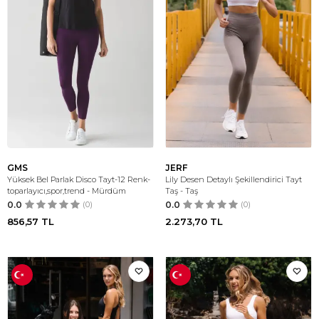
GMS
JERF
Yüksek Bel Parlak Disco Tayt-12 Renk-
Lily Desen Detaylı Şekillendirici Tayt
toparlayıcı,spor,trend - Mürdüm
Taş - Taş
0.0
(0)
0.0
(0)
856,57
TL
2.273,70
TL