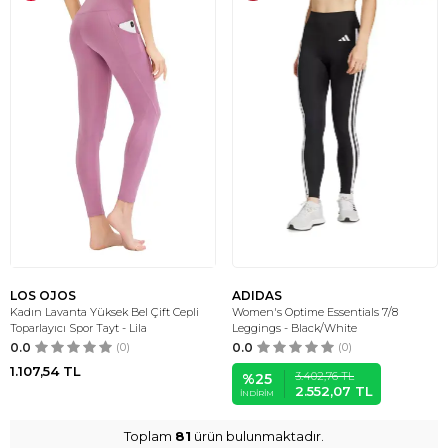
LOS OJOS
ADIDAS
Kadın Lavanta Yüksek Bel Çift Cepli
Women's Optime Essentials 7/8
Toparlayıcı Spor Tayt - Lila
Leggings - Black/White
0.0
(0)
0.0
(0)
1.107,54
TL
3.402,76
TL
%
25
2.552,07
TL
İNDIRIM
Toplam
81
ürün bulunmaktadır.