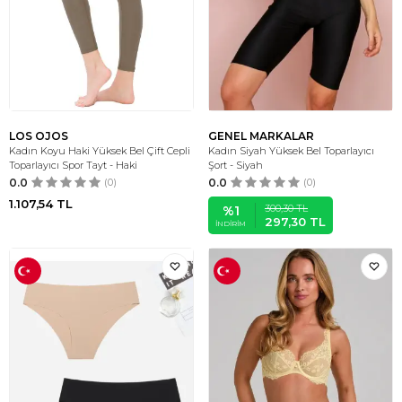
LOS OJOS
GENEL MARKALAR
Kadın Koyu Haki Yüksek Bel Çift Cepli
Kadın Siyah Yüksek Bel Toparlayıcı
Toparlayıcı Spor Tayt - Haki
Şort - Siyah
0.0
(0)
0.0
(0)
1.107,54
TL
300,30
TL
%
1
297,30
TL
İNDIRIM