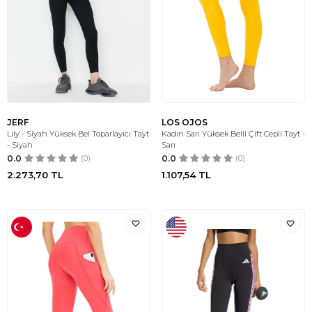
JERF
LOS OJOS
Lily - Siyah Yüksek Bel Toparlayıcı Tayt
Kadın Sarı Yüksek Belli Çift Cepli Tayt -
- Siyah
Sarı
0.0
(0)
0.0
(0)
2.273,70
TL
1.107,54
TL