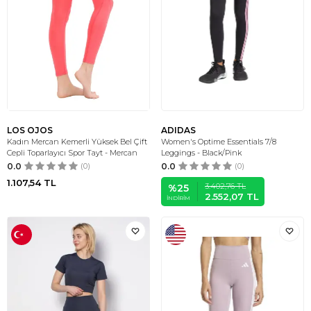
LOS OJOS
ADIDAS
Kadın Mercan Kemerli Yüksek Bel Çift
Women's Optime Essentials 7/8
Cepli Toparlayıcı Spor Tayt - Mercan
Leggings - Black/Pink
0.0
(0)
0.0
(0)
1.107,54
TL
3.402,76
TL
%
25
2.552,07
TL
İNDIRIM