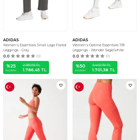
ADIDAS
ADIDAS
Women's Essentials Small Logo Flared
Women's Optime Essentials 7/8
Leggings - Gray
Leggings - Wonder Sage/white
0.0
(0)
0.0
(0)
2.381,93
TL
3.402,76
TL
%
25
%
50
1.786,45
TL
1.701,38
TL
İNDIRIM
İNDIRIM