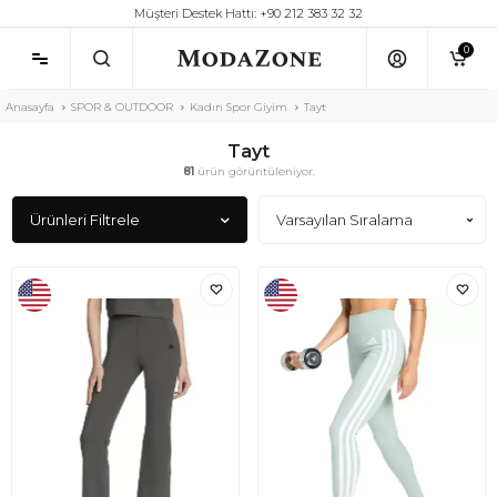
Müşteri Destek Hattı: +90 212 383 32 32
0
Anasayfa
SPOR & OUTDOOR
Kadın Spor Giyim
Tayt
Tayt
81
ürün görüntüleniyor.
Ürünleri Filtrele