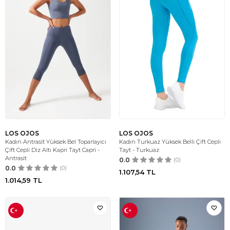
LOS OJOS
LOS OJOS
Kadın Antrasit Yüksek Bel Toparlayıcı
Kadın Turkuaz Yüksek Belli Çift Cepli
Çift Cepli Diz Altı Kapri Tayt Capri -
Tayt - Turkuaz
Antrasit
0.0
(0)
0.0
(0)
1.107,54
TL
1.014,59
TL