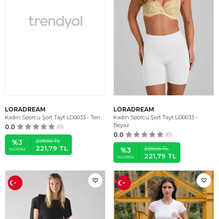
LORADREAM
LORADREAM
Kadın Sporcu Şort Tayt LD0033 - Ten
Kadın Sporcu Şort Tayt LD0033 -
Beyaz
0.0
(0)
0.0
(0)
228,66
TL
%
3
221,79
TL
228,66
TL
%
3
İNDIRIM
221,79
TL
İNDIRIM