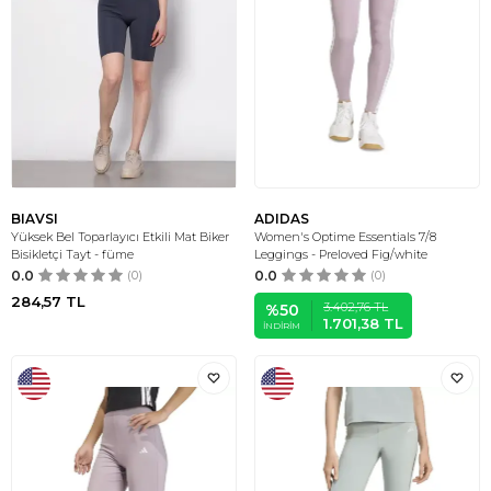
BIAVSI
ADIDAS
Yüksek Bel Toparlayıcı Etkili Mat Biker
Women's Optime Essentials 7/8
Bisikletçi Tayt - füme
Leggings - Preloved Fig/white
0.0
(0)
0.0
(0)
284,57
TL
3.402,76
TL
%
50
1.701,38
TL
İNDIRIM