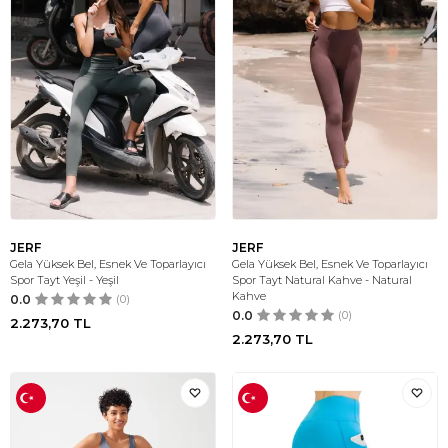
JERF
JERF
Gela Yüksek Bel, Esnek Ve Toparlayıcı
Gela Yüksek Bel, Esnek Ve Toparlayıcı
Spor Tayt Yeşil - Yeşil
Spor Tayt Natural Kahve - Natural
Kahve
0.0
(0)
0.0
(0)
2.273,70
TL
2.273,70
TL