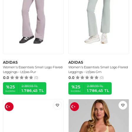
ADIDAS
ADIDAS
Women's Essentials Small Logo Flared
Women's Essentials Small Logo Flared
Leggings - Lt/pas Pur
Leggings - Lt/pas Grn
0.0
(0)
0.0
(0)
2.381,93
TL
2.381,93
TL
%
25
%
25
1.786,45
TL
1.786,45
TL
İNDIRIM
İNDIRIM