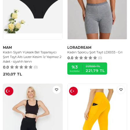
MAM
LORADREAM
Kadın Siyah Yüksek Bel Toparlayıcı
Kadın Sporcu Şort Tayt LD0033 - Gri
Şort Tayt Altı Lazer Kesim İz Yapmaz 2
0.0
(0)
Adet - siyahh tenn
228,66
TL
%
3
0.0
(0)
221,79
TL
İNDIRIM
210,07
TL