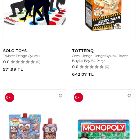
SOLO TOYS
TOTTERİQ
Twister Denge Oyunu
Cezalı Jenga Denge Oyunu Tower
Büyük Boy 54 Parça
0.0
(0)
0.0
(0)
571,99
TL
642,07
TL