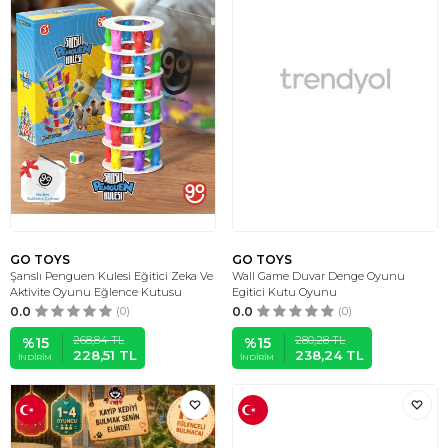
GO TOYS
GO TOYS
Şanslı Penguen Kulesi Eğitici Zeka Ve
Wall Game Duvar Denge Oyunu
Aktivite Oyunu Eğlence Kutusu
Egitici Kutu Oyunu
0.0
(0)
0.0
(0)
268,84
TL
280,28
TL
%
15
%
15
228,51
TL
238,24
TL
İNDIRIM
İNDIRIM