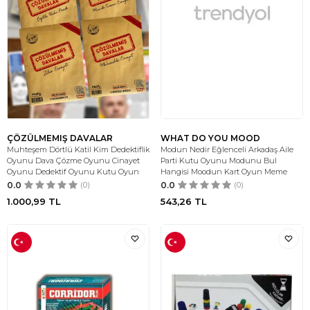
ÇÖZÜLMEMIŞ DAVALAR
WHAT DO YOU MOOD
Muhteşem Dörtlü Katil Kim Dedektiflik
Modun Nedir Eğlenceli Arkadaş Aile
Oyunu Dava Çözme Oyunu Cinayet
Parti Kutu Oyunu Modunu Bul
Oyunu Dedektif Oyunu Kutu Oyun
Hangisi Moodun Kart Oyun Meme
0.0
(0)
0.0
(0)
1.000,99
TL
543,26
TL