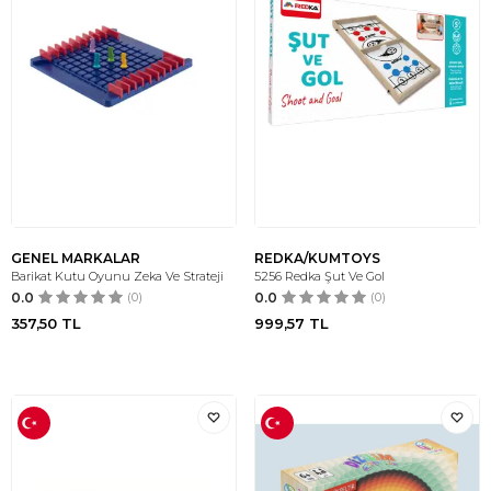
GENEL MARKALAR
REDKA/KUMTOYS
Barikat Kutu Oyunu Zeka Ve Strateji
5256 Redka Şut Ve Gol
0.0
(0)
0.0
(0)
357,50
TL
999,57
TL