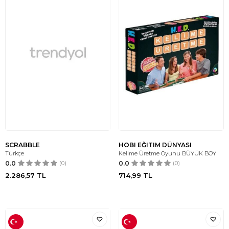
SCRABBLE
HOBI EĞITIM DÜNYASI
Türkçe
Kelime Üretme Oyunu BÜYÜK BOY
0.0
(0)
0.0
(0)
2.286,57
TL
714,99
TL