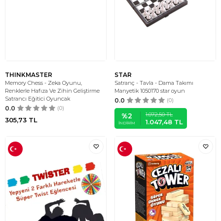
THINKMASTER
STAR
Memory Chess - Zeka Oyunu,
Satranç - Tavla - Dama Takımı
Renklerle Hafıza Ve Zihin Geliştirme
Manyetik 1050170 star oyun
Satrancı Eğitici Oyuncak
0.0
(0)
0.0
(0)
1.072,50
TL
%
2
305,73
TL
1.047,48
TL
İNDIRIM