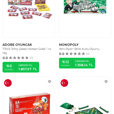
ADORE OYUNCAK
MONOPOLY
73145 Tomy Şakacı Korsan Gold / +4
Yeni Piyon Serisi Kutu Oyunu
Yaş
0.0
(0)
0.0
(0)
1.537,25
TL
%
12
1.358,14
TL
1.857,57
TL
%
0
İNDIRIM
1.857,57
TL
İNDIRIM