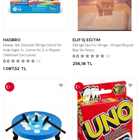
HASBRO
ELIF İŞ EĞITIM
Ready Set Discover Bingo Game for
Denge Oyunu Jenga - Ahşap Büyük
Kids Ages 3+, Game for 2-4 Players
Boy 54 Parça
(Walmart Exclusive)
0.0
(0)
0.0
(0)
256,18
TL
1.087,52
TL