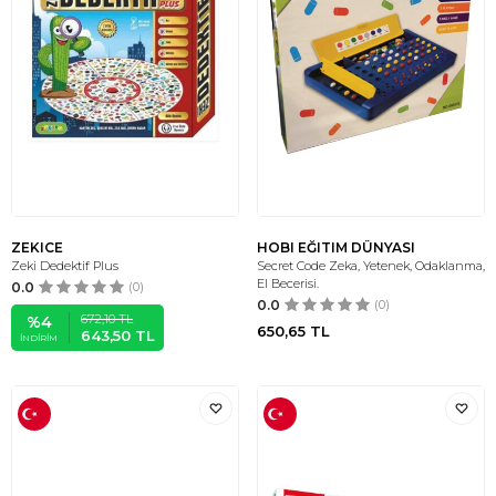
ZEKICE
HOBI EĞITIM DÜNYASI
Zeki Dedektif Plus
Secret Code Zeka, Yetenek, Odaklanma,
El Becerisi.
0.0
(0)
0.0
(0)
672,10
TL
%
4
650,65
TL
643,50
TL
İNDIRIM