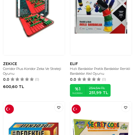
ZEKICE
ELIF
Corridor Plus Koridor Zeka Ve Strateji
Hızlı Bardaklar Pratik Bardaklar Renkli
Oyunu
Bardaklar Akıl Oyunu
0.0
(0)
0.0
(0)
600,60
TL
254,54
TL
%
1
251,99
TL
İNDIRIM