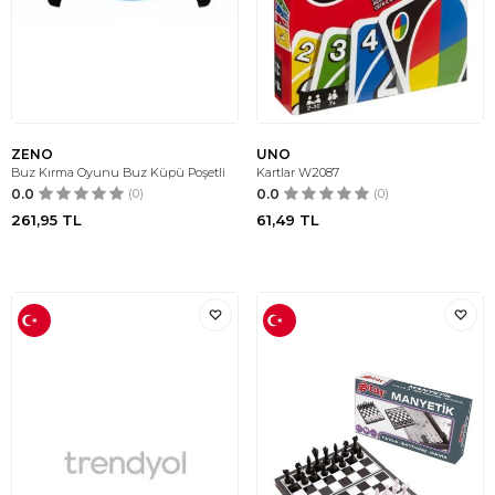
ZENO
UNO
Buz Kırma Oyunu Buz Küpü Poşetli
Kartlar W2087
0.0
(0)
0.0
(0)
261,95
TL
61,49
TL