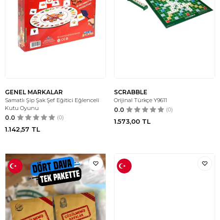
GENEL MARKALAR
SCRABBLE
Samatlı Şip Şak Şef Eğitici Eğlenceli
Orijinal Türkçe Y9611
Kutu Oyunu
0.0
(0)
0.0
(0)
1.573,00
TL
1.142,57
TL