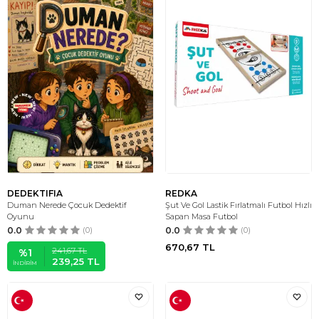
DEDEKTIFIA
REDKA
Duman Nerede Çocuk Dedektif
Şut Ve Gol Lastik Fırlatmalı Futbol Hızlı
Oyunu
Sapan Masa Futbol
0.0
(0)
0.0
(0)
670,67
TL
241,67
TL
%
1
239,25
TL
İNDIRIM