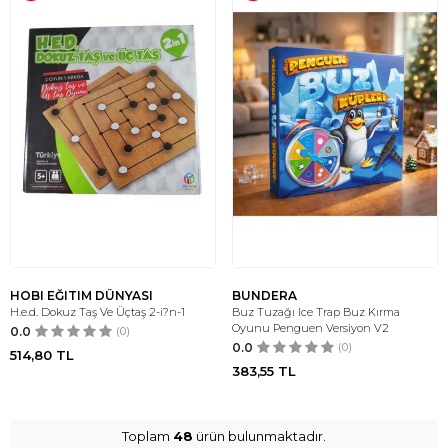
HOBI EĞITIM DÜNYASI
BUNDERA
H.e.d. Dokuz Taş Ve Üçtaş 2-i?n-1
Buz Tuzağı Ice Trap Buz Kırma
Oyunu Penguen Versiyon V2
0.0
(0)
0.0
(0)
514,80
TL
383,55
TL
Toplam
48
ürün bulunmaktadır.