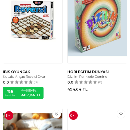
IBIS OYUNCAK
HOBI EĞITIM DÜNYASI
Kutulu Ahşap Reversi Oyun
Dizilim Renklerle Domino
0.0
(0)
0.0
(0)
494,64
TL
443,30
TL
%
8
407,84
TL
İNDIRIM