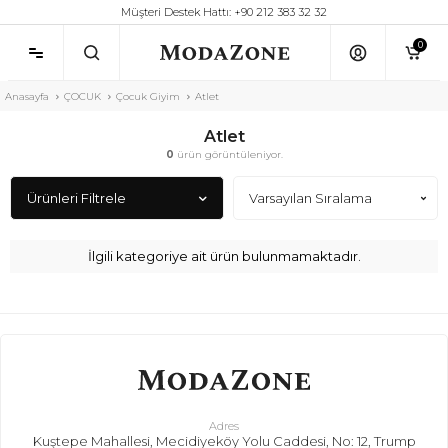
Müşteri Destek Hattı: +90 212 383 32 32
0
Anasayfa
ÇOCUK
Çocuk Giyim
Atlet
Atlet
0
ürün görüntüleniyor.
Ürünleri Filtrele
İlgili kategoriye ait ürün bulunmamaktadır.
Adres
Kuştepe Mahallesi, Mecidiyeköy Yolu Caddesi, No: 12, Trump