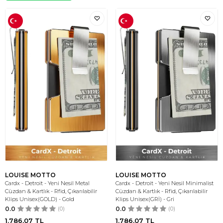
LOUISE MOTTO
LOUISE MOTTO
Cardx - Detroit - Yeni Nesil Metal
Cardx - Detroit - Yeni Nesil Minimalist
Cüzdan & Kartlık - Rfid, Çıkarılabilir
Cüzdan & Kartlık - Rfid, Çıkarılabilir
Klips Unisex(GOLD) - Gold
Klips Unisex(GRİ) - Gri
0.0
(0)
0.0
(0)
1.786,07
TL
1.786,07
TL