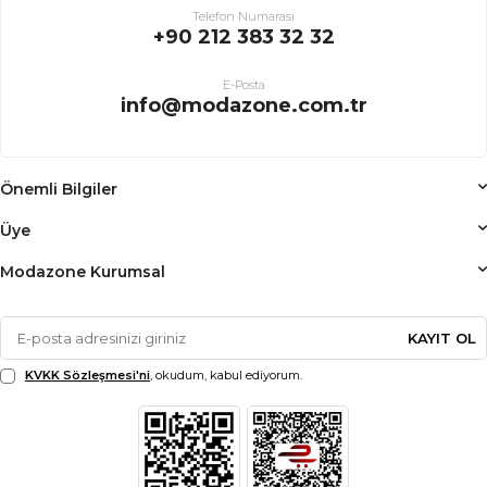
Telefon Numarası
+90 212 383 32 32
E-Posta
info@modazone.com.tr
Önemli Bilgiler
Üye
Modazone Kurumsal
KAYIT OL
KVKK Sözleşmesi'ni
, okudum, kabul ediyorum.