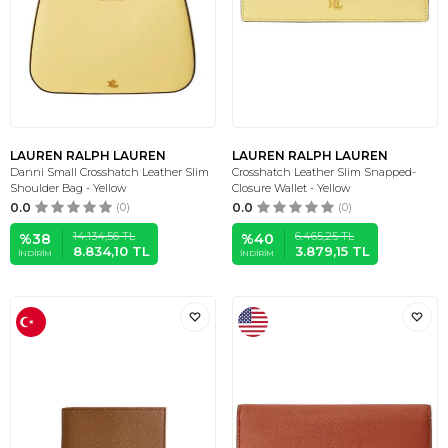
LAUREN RALPH LAUREN
LAUREN RALPH LAUREN
Danni Small Crosshatch Leather Slim
Crosshatch Leather Slim Snapped-
Shoulder Bag - Yellow
Closure Wallet - Yellow
0.0
(0)
0.0
(0)
14.134,56
TL
6.465,25
TL
%
38
%
40
8.834,10
TL
3.879,15
TL
İNDIRIM
İNDIRIM