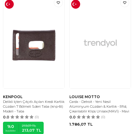
KENPOOL
LOUISE MOTTO
Delikli Içten Çıtçıtlı Açılan Kredi Kartlık
Cardx - Detroit - Yeni Nesil
Cüzdan 7 Bölmeli S.deri Taba (knp-6t)
Alüminyum Cüzdan & Kartlık - Rfid,
Modeli - Taba
Çıkarılabilir Klips Unisex(MAVİ) - Mavi
0.0
(0)
0.0
(0)
1.786,07
TL
213,07
TL
%
0
213,07
TL
İNDIRIM