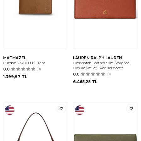
MATMAZEL
LAUREN RALPH LAUREN
Cüzdan 232010008 - Taba
Crosshatch Leather Slim Snapped-
Closure Wallet - Red Terracotta
0.0
(0)
0.0
(0)
1.399,97
TL
6.465,25
TL