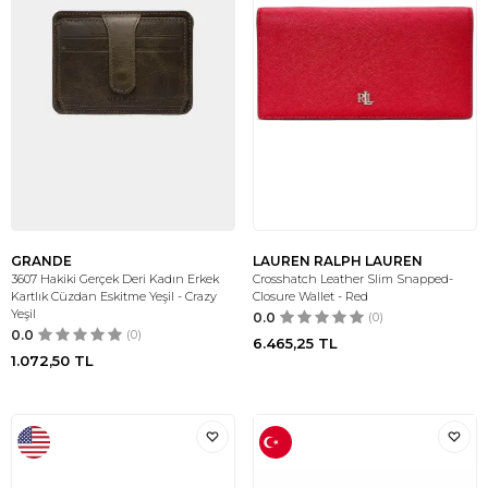
GRANDE
LAUREN RALPH LAUREN
3607 Hakiki Gerçek Deri Kadın Erkek
Crosshatch Leather Slim Snapped-
Kartlık Cüzdan Eskitme Yeşil - Crazy
Closure Wallet - Red
Yeşil
0.0
(0)
0.0
(0)
6.465,25
TL
1.072,50
TL