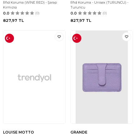
Rfıd Koruma (WİNE RED) - Şarap
Rfıd Koruma - Unisex (TURUNCU) -
Kırmızısı
Turuncu
0.0
(0)
0.0
(0)
827,97
TL
827,97
TL
LOUISE MOTTO
GRANDE