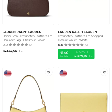
LAUREN RALPH LAUREN
LAUREN RALPH LAUREN
Danni Small Crosshatch Leather Slim
Crosshatch Leather Slim Snapped-
Shoulder Bag - Chestnut Brown
Closure Wallet - White
0.0
(0)
0.0
(0)
14.134,56
TL
6.465,25
TL
%
40
3.879,15
TL
İNDIRIM