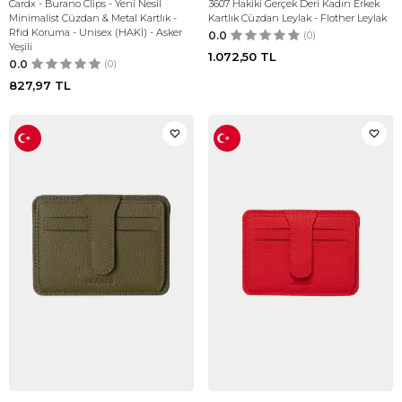
Cardx - Burano Clips - Yeni Nesil
3607 Hakiki Gerçek Deri Kadın Erkek
Minimalist Cüzdan & Metal Kartlık -
Kartlık Cüzdan Leylak - Flother Leylak
Rfıd Koruma - Unisex (HAKİ) - Asker
0.0
(0)
Yeşili
1.072,50
TL
0.0
(0)
827,97
TL