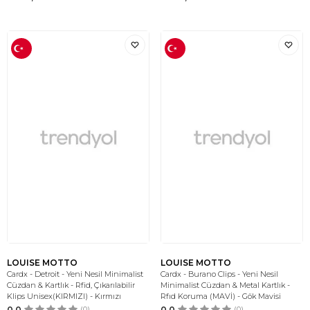
LOUISE MOTTO
LOUISE MOTTO
Cardx - Detroit - Yeni Nesil Minimalist
Cardx - Burano Clips - Yeni Nesil
Cüzdan & Kartlık - Rfid, Çıkarılabilir
Minimalist Cüzdan & Metal Kartlık -
Klips Unisex(KIRMIZI) - Kırmızı
Rfıd Koruma (MAVİ) - Gök Mavisi
0.0
(0)
0.0
(0)