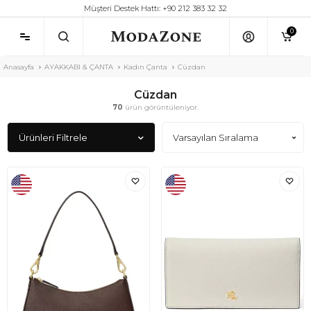
Müşteri Destek Hattı: +90 212 383 32 32
0
Anasayfa
AYAKKABI & ÇANTA
Kadın Çanta
Cüzdan
Cüzdan
70
ürün görüntüleniyor.
Ürünleri Filtrele