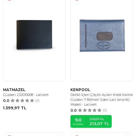
MATMAZEL
KENPOOL
Cüzdan 232010008 - Lacivert
Delikli Içten Çıtçıtlı Açılan Kredi Kartlık
Cüzdan 7 Bölmeli S.deri Laci (knp-6l)
0.0
(0)
Modeli - Lacivert
1.399,97
TL
0.0
(0)
213,07
TL
%
0
213,07
TL
İNDIRIM