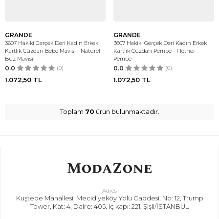
GRANDE
GRANDE
3607 Hakiki Gerçek Deri Kadın Erkek
3607 Hakiki Gerçek Deri Kadın Erkek
Kartlık Cüzdan Bebe Mavisi - Naturel
Kartlık Cüzdan Pembe - Flother
Buz Mavisi
Pembe
0.0
(0)
0.0
(0)
1.072,50
TL
1.072,50
TL
Toplam
70
ürün bulunmaktadır.
Adres
Kuştepe Mahallesi, Mecidiyeköy Yolu Caddesi, No: 12, Trump
Tower, Kat: 4, Daire: 405, iç kapı: 221, Şişli/İSTANBUL