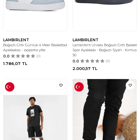
LAMBIRLENT
LAMBIRLENT
Boğazlı Cırtlı Günlük 4 Meer Basketbol
Lambirlent Unisex Boğazlı Cırtlı Basket
Ayakkabısı - ıopportıo ytte
Spor Ayakkabı - Boğazlı Siyah - Kırmızı
50
0.0
(0)
0.0
(0)
1.786,07
TL
2.000,57
TL