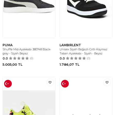
PUMA
LAMBIRLENT
Shuffle Mid Ayakkabı 380748 Black-
Unisex Siyah Boğazlı Cırtlı Kaymaz
gray - Siyah Beyaz
Taban Ayakkabı - Siyah - Beyaz
0.0
(0)
0.0
(0)
5.005,00
TL
1.786,07
TL