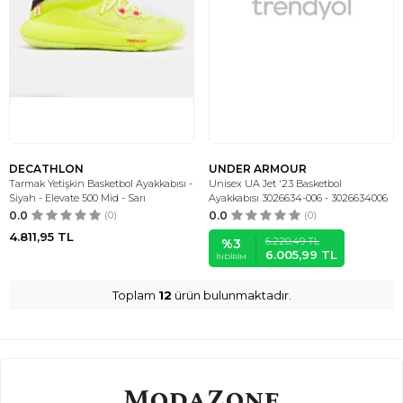
DECATHLON
UNDER ARMOUR
Tarmak Yetişkin Basketbol Ayakkabısı -
Unisex UA Jet '23 Basketbol
Siyah - Elevate 500 Mid - Sarı
Ayakkabısı 3026634-006 - 3026634006
0.0
(0)
0.0
(0)
4.811,95
TL
6.220,49
TL
%
3
6.005,99
TL
İNDIRIM
Toplam
12
ürün bulunmaktadır.