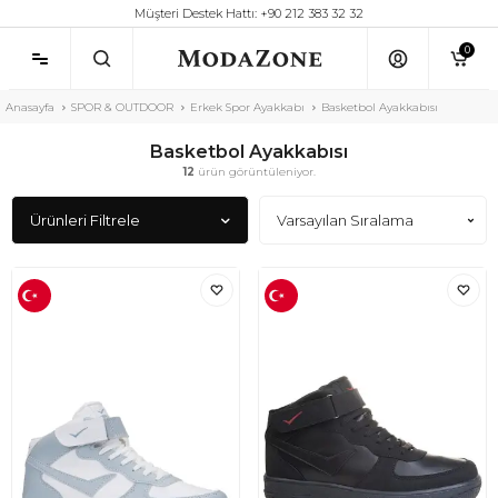
Müşteri Destek Hattı: +90 212 383 32 32
0
Anasayfa
SPOR & OUTDOOR
Erkek Spor Ayakkabı
Basketbol Ayakkabısı
Basketbol Ayakkabısı
12
ürün görüntüleniyor.
Ürünleri Filtrele