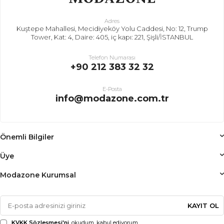
Adres
Kuştepe Mahallesi, Mecidiyeköy Yolu Caddesi, No: 12, Trump
Tower, Kat: 4, Daire: 405, iç kapı: 221, Şişli/İSTANBUL
Telefon Numarası
+90 212 383 32 32
E-Posta
info@modazone.com.tr
Önemli Bilgiler
Üye
Modazone Kurumsal
KAYIT OL
KVKK Sözleşmesi'ni
, okudum, kabul ediyorum.