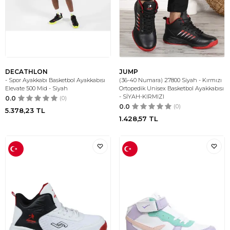
DECATHLON
JUMP
- Spor Ayakkabı Basketbol Ayakkabısı
(36-40 Numara) 27800 Siyah - Kırmızı
Elevate 500 Mid - Siyah
Ortopedik Unisex Basketbol Ayakkabısı
- SİYAH-KIRMIZI
0.0
(0)
0.0
(0)
5.378,23
TL
1.428,57
TL