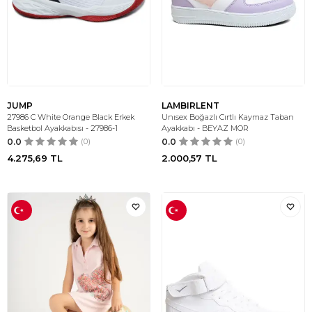
JUMP
LAMBIRLENT
27986 C White Orange Black Erkek
Unısex Boğazlı Cırtlı Kaymaz Taban
Basketbol Ayakkabısı - 27986-1
Ayakkabı - BEYAZ MOR
0.0
(0)
0.0
(0)
4.275,69
TL
2.000,57
TL