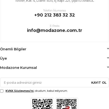
Tower, Kat: 4, Daire: 405, iç kapı: 221, Şişli/İSTANBUL
Telefon Numarası
+90 212 383 32 32
E-Posta
info@modazone.com.tr
Önemli Bilgiler
Üye
Modazone Kurumsal
KAYIT OL
KVKK Sözleşmesi'ni
, okudum, kabul ediyorum.