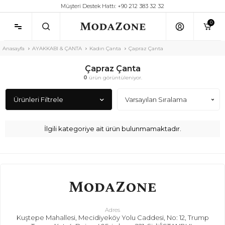
Müşteri Destek Hattı: +90 212 383 32 32
0
Anasayfa
AYAKKABI & ÇANTA
Kadın Çanta
Çapraz Çanta
Çapraz Çanta
0
ürün görüntüleniyor.
Ürünleri Filtrele
İlgili kategoriye ait ürün bulunmamaktadır.
Adres
Kuştepe Mahallesi, Mecidiyeköy Yolu Caddesi, No: 12, Trump