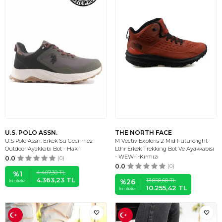
U.S. POLO ASSN.
THE NORTH FACE
U.S Polo Assn. Erkek Su Gecirmez
M Vectiv Exploris 2 Mid Futurelight
Outdoor Ayakkabı Bot - Haki1
Lthr Erkek Trekking Bot Ve Ayakkabısı
- WEW-1-Kırmızı
0.0
(0)
0.0
(0)
4.407,30
TL
%
1
4.363,23
TL
13.858,68
TL
%
26
İNDIRIM
10.255,42
TL
İNDIRIM