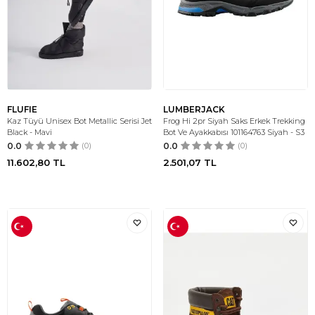
FLUFIE
LUMBERJACK
Kaz Tüyü Unisex Bot Metallic Serisi Jet
Frog Hi 2pr Siyah Saks Erkek Trekking
Black - Mavi
Bot Ve Ayakkabısı 101164763 Siyah - S3
0.0
(0)
0.0
(0)
11.602,80
TL
2.501,07
TL