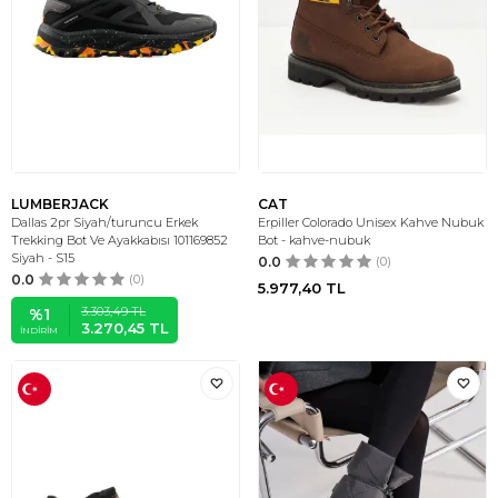
LUMBERJACK
CAT
Dallas 2pr Siyah/turuncu Erkek
Erpiller Colorado Unisex Kahve Nubuk
Trekking Bot Ve Ayakkabısı 101169852
Bot - kahve-nubuk
Siyah - S15
0.0
(0)
0.0
(0)
5.977,40
TL
3.303,49
TL
%
1
3.270,45
TL
İNDIRIM