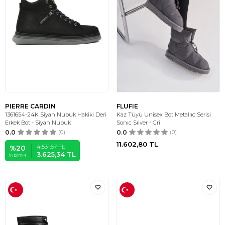
PIERRE CARDIN
FLUFIE
1361654-24K Siyah Nubuk Hakiki Deri
Kaz Tüyü Unisex Bot Metallıc Serisi
Erkek Bot - Siyah Nubuk
Sonıc Sılver - Gri
0.0
(0)
0.0
(0)
11.602,80
TL
4.531,67
TL
%
20
3.625,34
TL
İNDIRIM