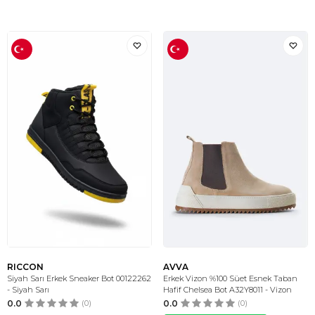
RICCON
AVVA
Siyah Sarı Erkek Sneaker Bot 00122262
Erkek Vizon %100 Süet Esnek Taban
- Siyah Sarı
Hafif Chelsea Bot A32Y8011 - Vizon
0.0
(0)
0.0
(0)