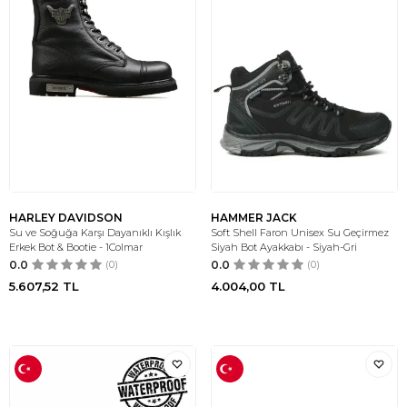
HARLEY DAVIDSON
HAMMER JACK
Su ve Soğuğa Karşı Dayanıklı Kışlık
Soft Shell Faron Unisex Su Geçirmez
Erkek Bot & Bootie - 1Colmar
Siyah Bot Ayakkabı - Siyah-Gri
0.0
(0)
0.0
(0)
5.607,52
TL
4.004,00
TL