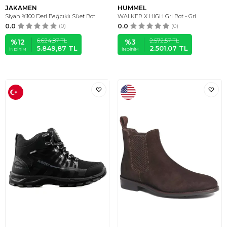
JAKAMEN
HUMMEL
Siyah %100 Deri Bağcıklı Süet Bot
WALKER X HIGH Gri Bot - Gri
0.0
(0)
0.0
(0)
6.624,87
TL
2.572,57
TL
%
12
%
3
5.849,87
TL
2.501,07
TL
İNDIRIM
İNDIRIM