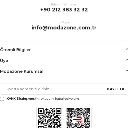
Telefon Numarası
+90 212 383 32 32
E-Posta
info@modazone.com.tr
Önemli Bilgiler
Üye
Modazone Kurumsal
KAYIT OL
KVKK Sözleşmesi'ni
, okudum, kabul ediyorum.