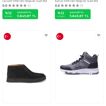
Lacivert %100 Deri Bağcıklı Süet Bot
Kahve %100 Deri Bağcıklı Süet Bot
0.0
(0)
0.0
(0)
6.624,87
TL
6.624,87
TL
%
12
%
12
5.849,87
TL
5.849,87
TL
İNDIRIM
İNDIRIM