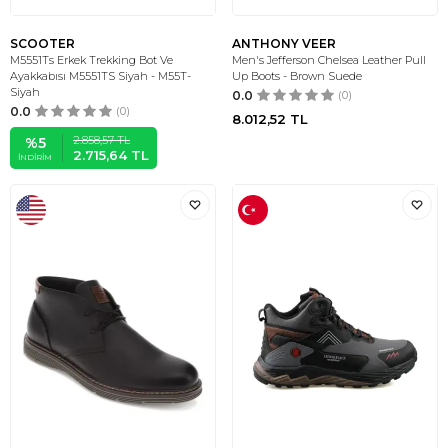
SCOOTER
ANTHONY VEER
M5551Ts Erkek Trekking Bot Ve
Men's Jefferson Chelsea Leather Pull
Ayakkabısı M5551TS Siyah - M55T-
Up Boots - Brown Suede
Siyah
0.0
(0)
0.0
(0)
8.012,52
TL
2.858,57
TL
%
5
2.715,64
TL
İNDIRIM