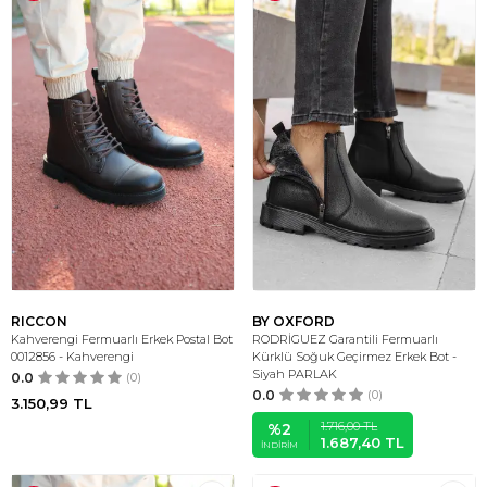
RICCON
BY OXFORD
Kahverengi Fermuarlı Erkek Postal Bot
RODRİGUEZ Garantili Fermuarlı
0012856 - Kahverengi
Kürklü Soğuk Geçirmez Erkek Bot -
Siyah PARLAK
0.0
(0)
0.0
(0)
3.150,99
TL
1.716,00
TL
%
2
1.687,40
TL
İNDIRIM