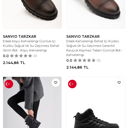
SANVIO TARZKAR
SANVIO TARZKAR
Erkek Koyu Kahverengi Günlük Içi
Erkek Kahverengi Rahat Içi Kürklü
Kürklü Soğuk Ve Su Geçirmez Rahat
Soğuk Ve Su Geçirmez Garantili
Yarım Bot - Koyu Kahverengi
Kauçuk Kaymaz Taban Günlük Bot -
Kahverengi
0.0
(0)
0.0
(0)
2.144,86
TL
2.144,86
TL