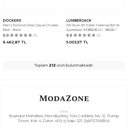
DOCKERS
LUMBERJACK
Men's Esmond Dress Casual Chukka
3W Burk 3Pr Erkek Trekking Bot Ve
Boot - Black
Ayakkabısı 101386636 Gri - 86636-1
0.0
(0)
0.0
(0)
6.462,87
TL
5.003,57
TL
Toplam
212
ürün bulunmaktadır.
Adres
Kuştepe Mahallesi, Mecidiyeköy Yolu Caddesi, No: 12, Trump
Tower, Kat: 4, Daire: 405, iç kapı: 221, Şişli/İSTANBUL