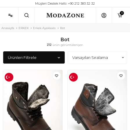
Müşteri Destek Hattı: +90 212 383 32 32
0
Anasayfa
ERKEK
Erkek Ayakkabı
Bot
Bot
212
ürün görüntüleniyor.
Ürünleri Filtrele