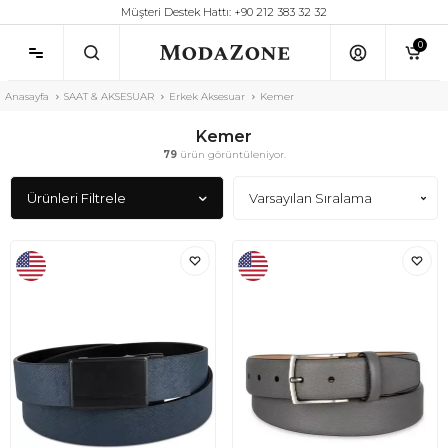
Müşteri Destek Hattı: +90 212 383 32 32
0
Anasayfa
SAAT & AKSESUAR
Erkek Aksesuar
Kemer
Kemer
79
ürün görüntüleniyor.
Ürünleri Filtrele