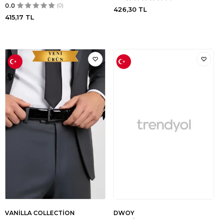
0.0
(0)
426,30
TL
415,17
TL
VANİLLA COLLECTİON
DWOY