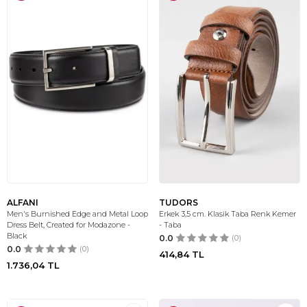
ALFANI
TUDORS
Men's Burnished Edge and Metal Loop
Erkek 3,5 cm. Klasik Taba Renk Kemer
Dress Belt, Created for Modazone -
- Taba
Black
0.0
(0)
0.0
(0)
414,84
TL
1.736,04
TL