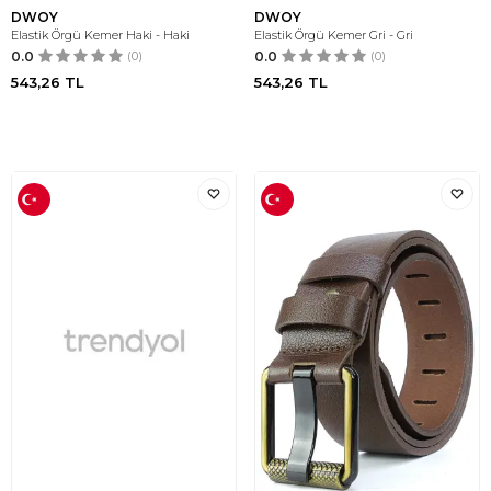
DWOY
DWOY
Elastik Örgü Kemer Haki - Haki
Elastik Örgü Kemer Gri - Gri
0.0
(0)
0.0
(0)
543,26
TL
543,26
TL