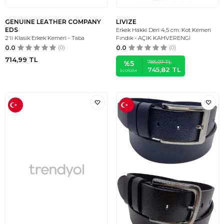
GENUINE LEATHER COMPANY
LIVIZE
EDS
Erkek Hakki Deri 4,5 cm. Kot Kemeri
2'li Klasik Erkek Kemeri - Taba
Fındık - AÇIK KAHVERENGİ
0.0
(0)
0.0
(0)
714,99
TL
785,07
TL
%
5
745,82
TL
İNDIRIM