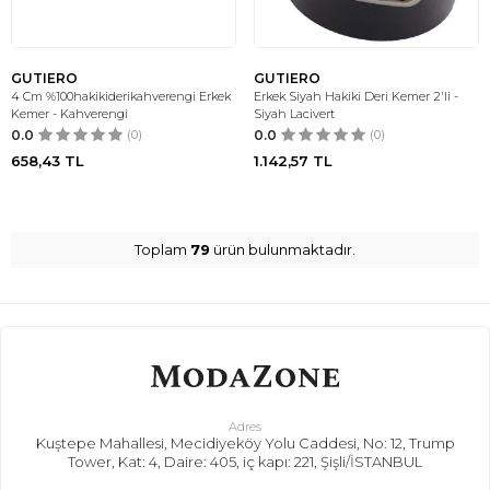
GUTIERO
GUTIERO
4 Cm %100hakikiderikahverengi Erkek
Erkek Siyah Hakiki Deri Kemer 2'li -
Kemer - Kahverengi
Siyah Lacivert
0.0
(0)
0.0
(0)
658,43
TL
1.142,57
TL
Toplam
79
ürün bulunmaktadır.
Adres
Kuştepe Mahallesi, Mecidiyeköy Yolu Caddesi, No: 12, Trump
Tower, Kat: 4, Daire: 405, iç kapı: 221, Şişli/İSTANBUL