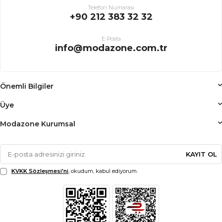
Telefon Numarası
+90 212 383 32 32
E-Posta
info@modazone.com.tr
Önemli Bilgiler
Üye
Modazone Kurumsal
KAYIT OL
KVKK Sözleşmesi'ni
, okudum, kabul ediyorum.