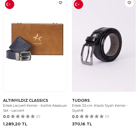
ALTINYILDIZ CLASSICS
TUDORS
Erkek Lacivert Kemer - Kartlık Aksesuar
Erkek 3,5 cm. Klasik Siyah Kemer -
Set - Lacivert
Siyah8
0.0
(0)
0.0
(0)
1.289,20
TL
370,16
TL