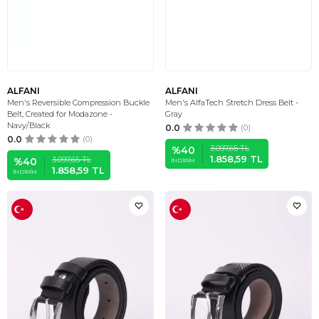
ALFANI
ALFANI
Men's Reversible Compression Buckle
Men's AlfaTech Stretch Dress Belt -
Belt, Created for Modazone -
Gray
Navy/Black
0.0
(0)
0.0
(0)
3.097,65
TL
%
40
1.858,59
TL
3.097,65
TL
%
40
İNDIRIM
1.858,59
TL
İNDIRIM