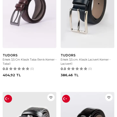
TUDORS
TUDORS
Erkek 3,5 Cm Klasik Taba Renk Kemer -
Erkek 3,5 cm. Klasik Lacivert Kemer -
Taba1
Lacivert1
0.0
(0)
0.0
(0)
404,92
TL
386,46
TL