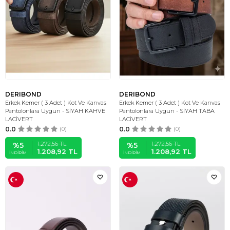
DERIBOND
DERIBOND
Erkek Kemer ( 3 Adet ) Kot Ve Kanvas
Erkek Kemer ( 3 Adet ) Kot Ve Kanvas
Pantolonlara Uygun - SİYAH KAHVE
Pantolonlara Uygun - SİYAH TABA
LACİVERT
LACİVERT
0.0
(0)
0.0
(0)
1.272,56
TL
1.272,56
TL
%
5
%
5
1.208,92
TL
1.208,92
TL
İNDIRIM
İNDIRIM