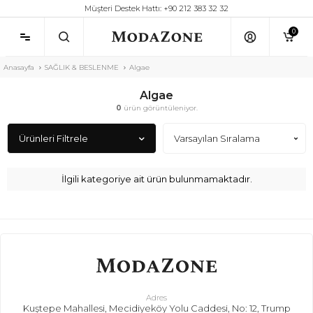
Müşteri Destek Hattı: +90 212 383 32 32
0
Anasayfa
SAĞLIK & BESLENME
Algae
Algae
0
ürün görüntüleniyor.
Ürünleri Filtrele
İlgili kategoriye ait ürün bulunmamaktadır.
Adres
Kuştepe Mahallesi, Mecidiyeköy Yolu Caddesi, No: 12, Trump