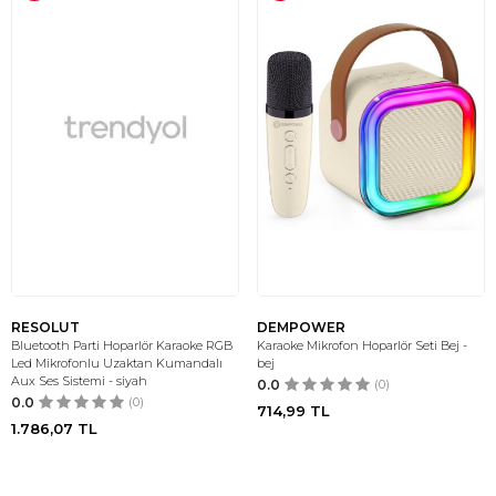
RESOLUT
DEMPOWER
Bluetooth Parti Hoparlör Karaoke RGB
Karaoke Mikrofon Hoparlör Seti Bej -
Led Mikrofonlu Uzaktan Kumandalı
bej
Aux Ses Sistemi - siyah
0.0
(0)
0.0
(0)
714,99
TL
1.786,07
TL