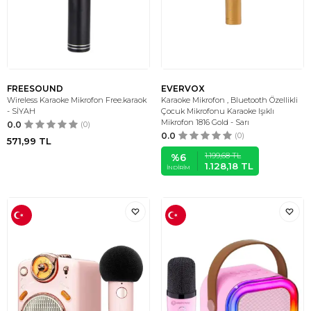
FREESOUND
EVERVOX
Wireless Karaoke Mikrofon Free.karaok
Karaoke Mikrofon , Bluetooth Özellikli
- SİYAH
Çocuk Mikrofonu Karaoke Işıklı
Mikrofon 1816 Gold - Sarı
0.0
(0)
0.0
(0)
571,99
TL
1.199,68
TL
%
6
1.128,18
TL
İNDIRIM