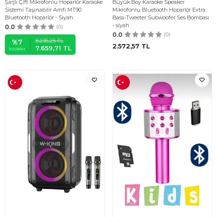
Şarjlı Çift Mikrofonlu Hoparlör Karaoke
Büyük Boy Karaoke Speaker
Sistemi Taşınabilir Amfi MT90
Mikrofonlu Bluetooth Hoparlör Extra
Bluetooth Hoparlör - Siyah
Bass-Tweeter Subwoofer Ses Bombası
- siyah
0.0
(0)
0.0
(0)
8.236,25
TL
%
7
2.572,57
TL
7.659,71
TL
İNDIRIM