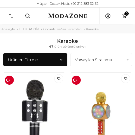
Müşteri Destek Hattı: +90 212 383 32 32
0
Anasayfa
ELEKTRONİK
Görüntü ve Ses Sistemleri
Karaoke
Karaoke
47
ürün görüntüleniyor.
Ürünleri Filtrele