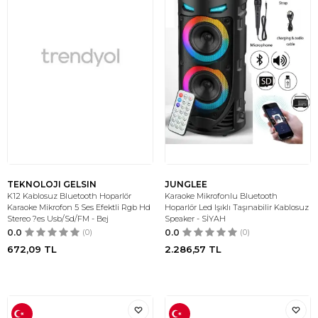
TEKNOLOJI GELSIN
JUNGLEE
K12 Kablosuz Bluetooth Hoparlör
Karaoke Mikrofonlu Bluetooth
Karaoke Mikrofon 5 Ses Efektli Rgb Hd
Hoparlör Led Işıklı Taşınabilir Kablosuz
Stereo ?es Usb/Sd/FM - Bej
Speaker - SİYAH
0.0
(0)
0.0
(0)
672,09
TL
2.286,57
TL