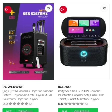
POWERWAY
IKARAO
Şarjlı Çift Mikrofonlu Hoparlör Karaoke
Partybox Shell S1 280W Karaoke
Sistemi Taşınabilir Amfi Büyük MT70
Bluetooth Hoparlör Seti, Dahili 10.1"
Bluetooth Hoparlör - Siyah
Tablet, 2 Adet Mikrofon - Siyah
0.0
(0)
0.0
(0)
7.686,25
TL
29.038,79
TL
%
7
%
6