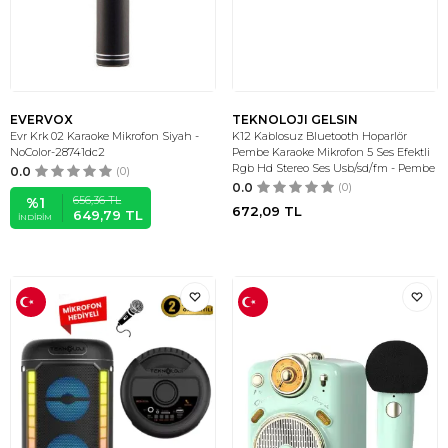
EVERVOX
TEKNOLOJI GELSIN
Evr Krk 02 Karaoke Mikrofon Siyah -
K12 Kablosuz Bluetooth Hoparlör
NoColor-28741dc2
Pembe Karaoke Mikrofon 5 Ses Efektli
Rgb Hd Stereo Ses Usb/sd/fm - Pembe
0.0
(0)
0.0
(0)
656,36
TL
%
1
672,09
TL
649,79
TL
İNDIRIM