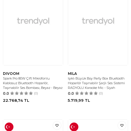
DIVOOM
MILA
Spark Pro 80W Çift Mikrofonlu
Işıklı Büyük Boy Party Box Bluetooth
Kablosuz Bluetooth Hoparlör,
Hoparlör Taşınabilir Şarjlı Ses Sistemi
Taşınabilir Ses Bombası, Beyaz - Beyaz
RADYOLU Karaoke Mic - Siyah
0.0
(0)
0.0
(0)
22.768,74
TL
5.719,99
TL