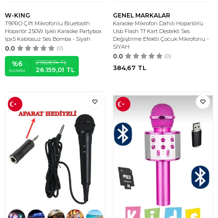
W-KING
GENEL MARKALAR
T9PRO Çift Mikrofonlu Bluetooth
Karaoke Mikrofon Dahili Hoparlörlü
Hoparlör 250W Işıklı Karaoke Partybox
Usb Flash Tf Kart Destekli Ses
Ipx5 Kablosuz Ses Bomba - Siyah
Değiştirme Efektli Çocuk Mikrofonu -
SİYAH
0.0
(0)
0.0
(0)
27.828,74
TL
%
6
384,67
TL
26.159,01
TL
İNDIRIM