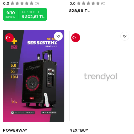
0.0
(0)
0.0
(0)
528,96
TL
10.558,68
TL
%
10
9.502,81
TL
İNDIRIM
POWERWAY
NEXTBUY