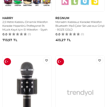
HARRY
REGNUM
2,5 Metre Kablolu Dinamik Mikrofon
Monadm Kablosuz Karaoke Mikrafon
Karaoke Hoparlörü Profesyonel Pc
Bluetooth Mp3 Çalar Sd-usb-aux Girişli
Müzik Kayıt Için El Mikrofon - Siyah
- ROZE GOLD
0.0
(0)
0.0
(0)
713,57
TL
413,27
TL