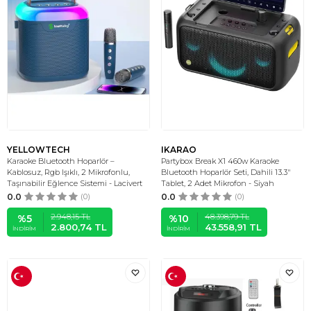
YELLOWTECH
IKARAO
Karaoke Bluetooth Hoparlör –
Partybox Break X1 460w Karaoke
Kablosuz, Rgb Işıklı, 2 Mikrofonlu,
Bluetooth Hoparlör Seti, Dahili 13.3"
Taşınabilir Eğlence Sistemi - Lacivert
Tablet, 2 Adet Mikrofon - Siyah
0.0
(0)
0.0
(0)
2.948,15
TL
48.398,79
TL
%
5
%
10
2.800,74
TL
43.558,91
TL
İNDIRIM
İNDIRIM