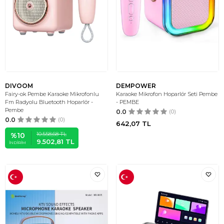
DIVOOM
DEMPOWER
Fairy-ok Pembe Karaoke Mikrofonlu
Karaoke Mikrofon Hoparlör Seti Pembe
Fm Radyolu Bluetooth Hoparlör -
- PEMBE
Pembe
0.0
(0)
0.0
(0)
642,07
TL
10.558,68
TL
%
10
9.502,81
TL
İNDIRIM