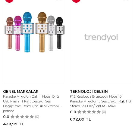
GENEL MARKALAR
TEKNOLOJI GELSIN
Karaoke Mikrofon Dahili Hoparlörlü
K12 Kablosuz Bluetooth Hoparlör
Usb Flash Tf Kart Destekli Ses
Karaoke Mikrofon 5 Ses Efektli Rgb Hd
Değiştirme Efektli Çocuk Mikrofonu -
Stereo Ses Usb/Sd/FM - Mavi
pembe
0.0
(0)
0.0
(0)
672,09
TL
428,99
TL