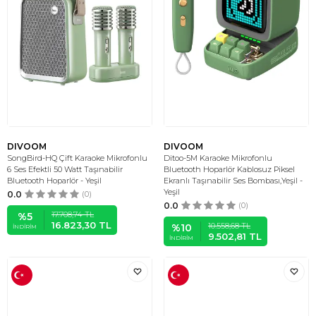
DIVOOM
DIVOOM
SongBird-HQ Çift Karaoke Mikrofonlu
Ditoo-5M Karaoke Mikrofonlu
6 Ses Efektli 50 Watt Taşınabilir
Bluetooth Hoparlör Kablosuz Piksel
Bluetooth Hoparlör - Yeşil
Ekranlı Taşınabilir Ses Bombası,Yeşil -
Yeşil
0.0
(0)
0.0
(0)
17.708,74
TL
%
5
16.823,30
TL
10.558,68
TL
%
10
İNDIRIM
9.502,81
TL
İNDIRIM