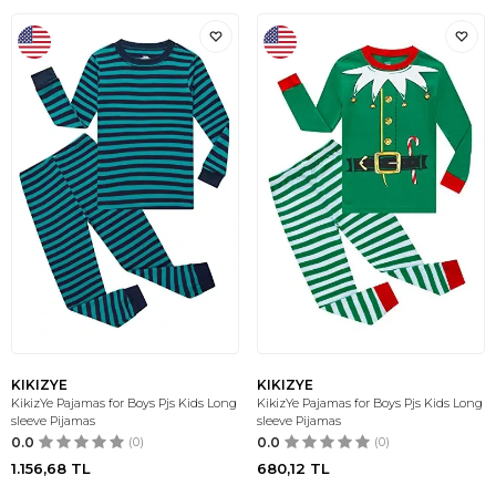
KIKIZYE
KIKIZYE
KikizYe Pajamas for Boys Pjs Kids Long
KikizYe Pajamas for Boys Pjs Kids Long
sleeve Pijamas
sleeve Pijamas
0.0
(0)
0.0
(0)
1.156,68
TL
680,12
TL