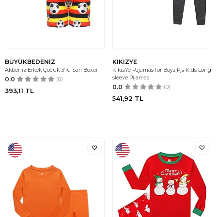
BÜYÜKBEDENIZ
KIKIZYE
Akbeniz Erkek Çocuk 3'lü Sarı Boxer
KikizYe Pajamas for Boys Pjs Kids Long
sleeve Pijamas
0.0
(0)
0.0
(0)
393,11
TL
541,92
TL