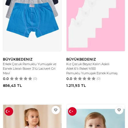
BÜYÜKBEDENIZ
BÜYÜKBEDENIZ
Erkek Çocuk Pamuklu Yumuşak ve
Kız Çocuk Beyaz Kalın Askılı
Esnek Likralı Boxer 3'lü Lacivert Gri
Atlet 6'lı Paket %100
Mavi
Pamuklu Yumuşak Esnek Kumaş
0.0
(0)
0.0
(0)
856,43
TL
1.211,93
TL