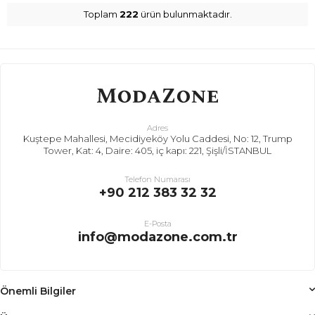
Toplam
222
ürün bulunmaktadır.
Adres
Kuştepe Mahallesi, Mecidiyeköy Yolu Caddesi, No: 12, Trump
Tower, Kat: 4, Daire: 405, iç kapı: 221, Şişli/İSTANBUL
Telefon Numarası
+90 212 383 32 32
E-Posta
info@modazone.com.tr
Önemli Bilgiler