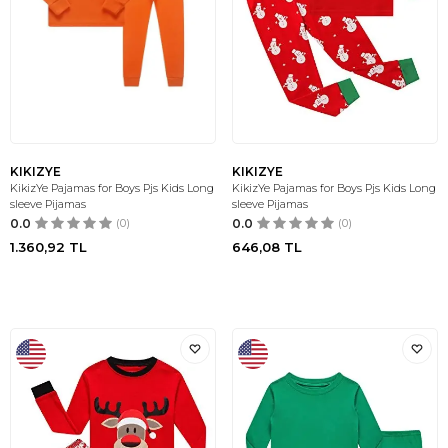
KIKIZYE
KIKIZYE
KikizYe Pajamas for Boys Pjs Kids Long
KikizYe Pajamas for Boys Pjs Kids Long
sleeve Pijamas
sleeve Pijamas
0.0
(0)
0.0
(0)
1.360,92
TL
646,08
TL