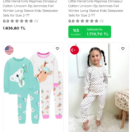
Little Hand Girls Pajamas Dinosaur
Little Hand Girls Pajamas Dinosaur
Cotton Unicorn Pjs Jammies Fall
Cotton Unicorn Pjs Jammies Fall
Winter Long Sleeve Kids Sleepwear
Winter Long Sleeve Kids Sleepwear
Sets for Size 2-7T
Sets for Size 2-7T
0.0
(0)
0.0
(0)
1.836,80
TL
1.810,25
TL
%
5
1.719,70
TL
İNDIRIM