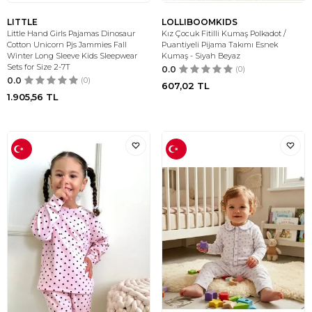
LITTLE
LOLLIBOOMKIDS
Little Hand Girls Pajamas Dinosaur
Kız Çocuk Fitilli Kumaş Polkadot /
Cotton Unicorn Pjs Jammies Fall
Puantiyeli Pijama Takımı Esnek
Winter Long Sleeve Kids Sleepwear
Kumaş - Siyah Beyaz
Sets for Size 2-7T
0.0
(0)
0.0
(0)
607,02
TL
1.905,56
TL