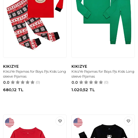
KIKIZYE
KIKIZYE
KikizYe Pajamas for Boys Pjs Kids Long
KikizYe Pajamas for Boys Pjs Kids Long
sleeve Pijamas
sleeve Pijamas
0.0
(0)
0.0
(0)
680,12
TL
1.020,52
TL