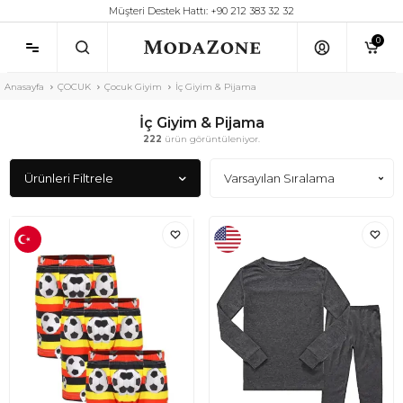
Müşteri Destek Hattı: +90 212 383 32 32
0
Anasayfa
ÇOCUK
Çocuk Giyim
İç Giyim & Pijama
İç Giyim & Pijama
222
ürün görüntüleniyor.
Ürünleri Filtrele