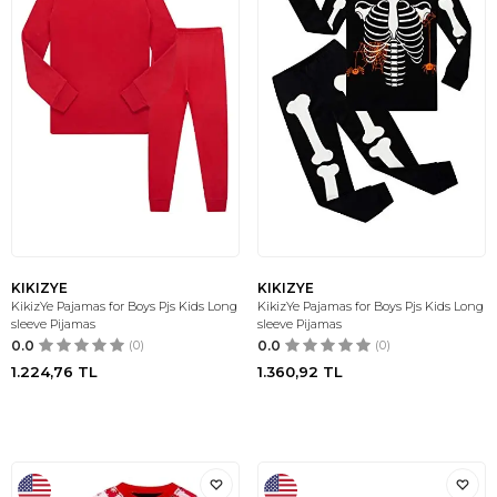
KIKIZYE
KIKIZYE
KikizYe Pajamas for Boys Pjs Kids Long
KikizYe Pajamas for Boys Pjs Kids Long
sleeve Pijamas
sleeve Pijamas
0.0
(0)
0.0
(0)
1.224,76
TL
1.360,92
TL