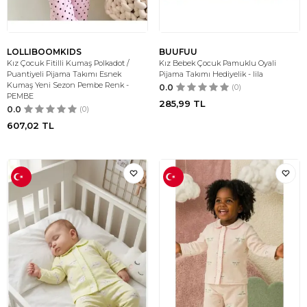
LOLLIBOOMKIDS
BUUFUU
Kız Çocuk Fitilli Kumaş Polkadot /
Kız Bebek Çocuk Pamuklu Oyali
Puantiyeli Pijama Takımı Esnek
Pijama Takımı Hediyelik - lila
Kumaş Yeni Sezon Pembe Renk -
0.0
(0)
PEMBE
285,99
TL
0.0
(0)
607,02
TL