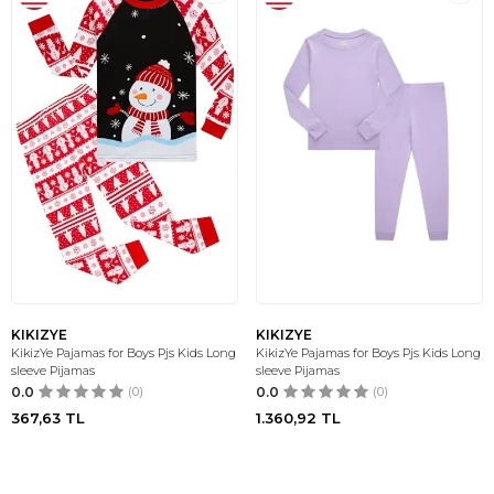
KIKIZYE
KIKIZYE
KikizYe Pajamas for Boys Pjs Kids Long
KikizYe Pajamas for Boys Pjs Kids Long
sleeve Pijamas
sleeve Pijamas
0.0
(0)
0.0
(0)
367,63
TL
1.360,92
TL