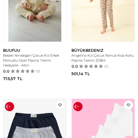
BUUFUU
BÜYÜKBEDENIZ
Bebek Yenidogan Çocuk Kiz Erkek
Angelino Kız Çocuk Pamuk Kısa Kollu
Pamuklu Oyali Pijama Takımı
Pijama Takımı 20364
Hediyelik - Altın
0.0
(0)
0.0
(0)
501,14
TL
713,57
TL