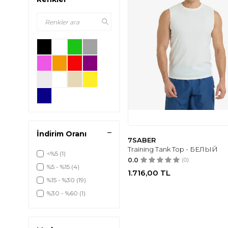
İndirim Oranı
7SABER
Training Tank Top - БЕЛЫЙ
<%5
(1)
0.0
(0)
%5 - %15
(4)
1.716,00
TL
%15 - %30
(19)
%30 - %60
(1)