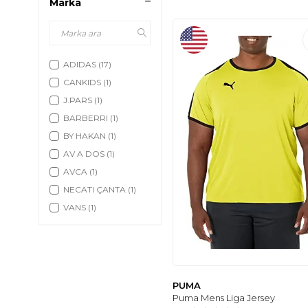
Marka
ADIDAS
(17)
CANKIDS
(1)
J.PARS
(1)
BARBERRI
(1)
BY HAKAN
(1)
AV A DOS
(1)
AVCA
(1)
NECATI ÇANTA
(1)
VANS
(1)
DE CARTE
(1)
MUTANT
(1)
LIGGO
(1)
MATEIN
(1)
PUMA
BAGWELL
(1)
Puma Mens Liga Jersey