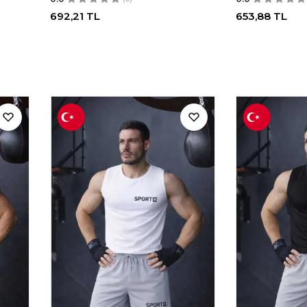
692,21
TL
653,88
TL