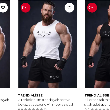
TREND ALİSSE
TREND ALİSSE
e siyah
2 li erkek takım trend siyah sort ve
2 li erkek takım 
beyaz atlet spor giyim - beyaz-siyah
siyah atlet spor 
0.0
(0)
0.0