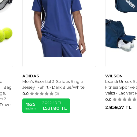
ADIDAS
WILSON
or
Men's Essential 3-Stripes Single
Lisanslı Unisex
ll Bag
Jersey T-Shirt - Dark Blue/White
Fitness Spor ve 
ge,
Valizi - Lacivert
0.0
(0)
s 2
0.0
2.042,40
TL
%
25
Travel
2.858,57
TL
1.531,80
TL
İNDIRIM