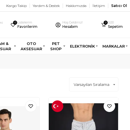
Kargo Takip
Yardım & Destek
Hakkımızda
İletişim
Satıcı Ol
Listelerim
Hoş Geldiniz!
0,00
imi
0
0
Favorilerim
Hesabım
Sepetim
AM &
OTO
PET
ELEKTRONİK
MARKALAR
ESUAR
AKSESUAR
SHOP