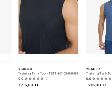
7SABER
7SABER
Training Tank Top - ТЁМНО-СИНИЙ
Training Tank 
0.0
(0)
0.0
1.716,00
TL
1.716,00
TL