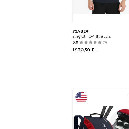
7SABER
Singlet - DARK BLUE
0.0
(0)
1.930,50
TL