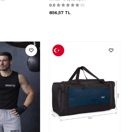
0.0
(0)
856,57
TL