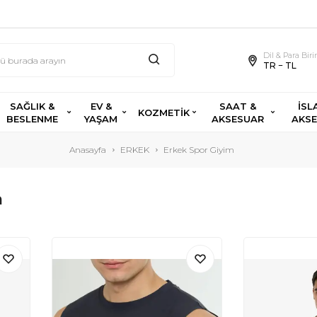
Dil & Para Bir
TR − TL
SAĞLIK &
EV &
SAAT &
İSL
KOZMETİK
BESLENME
YAŞAM
AKSESUAR
AKS
Anasayfa
ERKEK
Erkek Spor Giyim
m