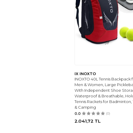
IX INOXTO
INOXTO 40L Tennis Backpack f
Men & Women, Large Pickleba
With Independent Shoe Stora
Waterproof & Breathable, Hold
Tennis Rackets for Badminton, 
& Camping
0.0
(0)
2.041,72
TL