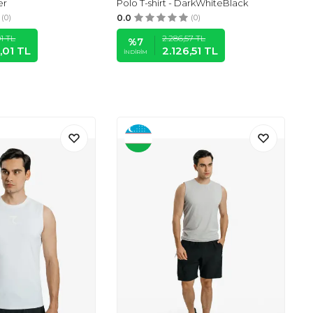
er
Polo T-shirt - DarkWhiteBlack
(0)
0.0
(0)
1
TL
2.286,57
TL
%
7
,01
TL
2.126,51
TL
İNDIRIM