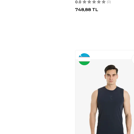
0.0
(0)
BLACK İSTANBUL
(2)
748,88
TL
COLUMBIA
(11)
Morvat
(2)
WILSON
(2)
Athletico
(2)
SOLO BAG
(3)
HSR
(4)
FIYAKA
(4)
ACESAK
(5)
IX INOXTO
(5)
7SABER
(7)
MODAZONE
(8)
GHASSY CO
(9)
PUMA
(9)
TREND ALİSSE
(11)
Babolat
(1)