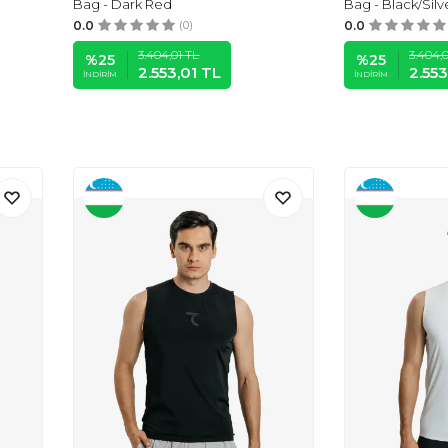
Bag - Dark Red
Bag - Black/Silv
0.0
(0)
0.0
3.404,01
TL
3.404,0
%
25
%
25
2.553,01
TL
2.553
İNDIRIM
İNDIRIM