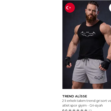
TREND ALİSSE
2 li erkek takım trend gri sort v
atlet spor giyim - Gri-siyah
0.0
(0)