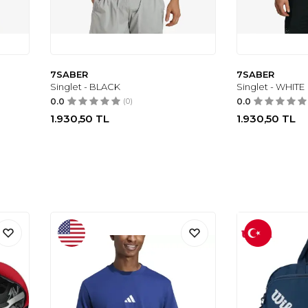
7SABER
7SABER
Singlet - BLACK
Singlet - WHITE
0.0
(0)
0.0
1.930,50
TL
1.930,50
TL