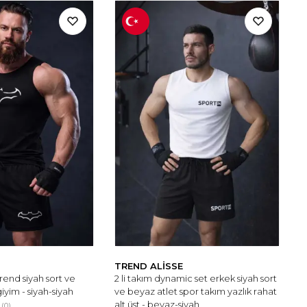
TREND ALİSSE
trend siyah sort ve
2 li takım dynamic set erkek siyah sort
giyim - siyah-siyah
ve beyaz atlet spor takım yazlık rahat
alt üst - beyaz-siyah
(0)