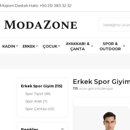
Müşteri Destek Hattı: +90 212 383 32 32
AYAKKABI &
SPOR &
KADIN
ERKEK
ÇOCUK
ÇANTA
OUTDOOR
Erkek Spor Giyi
Erkek Spor Giyim
(115)
115
ürün görüntüleniyor.
Spor Tişört
(65)
Spor Atlet
(7)
Spor Çantası
(43)
Renkler