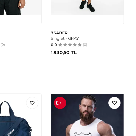
7SABER
Singlet - GRAY
(0)
0.0
(0)
1.930,50
TL