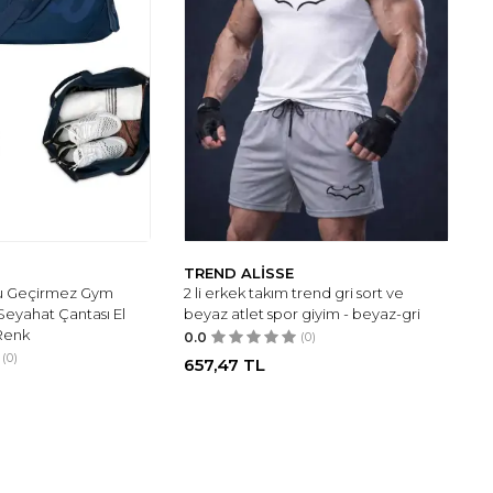
TREND ALİSSE
 Su Geçirmez Gym
2 li erkek takım trend gri sort ve
Seyahat Çantası El
beyaz atlet spor giyim - beyaz-gri
 Renk
0.0
(0)
(0)
657,47
TL