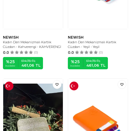
NEWISH
NEWISH
Kadın Deri Mekanizmalı Kartlık
Kadın Deri Mekanizmalı Kartlık
Cüzdan - Kahverengi - KAHVERENGİ
Cüzdan - Yeşil - Yeşil
0.0
(0)
0.0
(0)
614,76
TL
614,76
TL
%
25
%
25
461,06
TL
461,06
TL
İNDIRIM
İNDIRIM