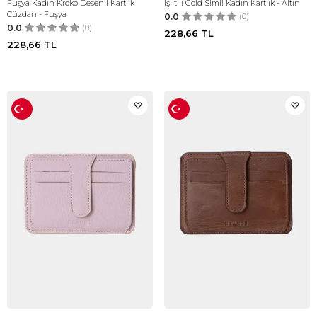
Fuşya Kadın Kroko Desenli Kartlık
Işıltılı Gold Simli Kadın Kartlık - Altın
Cüzdan - Fuşya
0.0
(0)
0.0
(0)
228,66
TL
228,66
TL