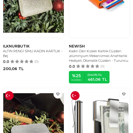
ILKNURBUTIK
NEWISH
ALTIN RENGİ SİMLİ KADIN KARTLIK -
Kadın Deri Kızaklı Kartlık Cüzdan
Bej
,alüminyum Mekanizmalı Anahtarlık
Hediyeli, Otomatik Cüzdan - Turuncu
0.0
(0)
0.0
(0)
200,06
TL
614,76
TL
%
25
461,06
TL
İNDIRIM