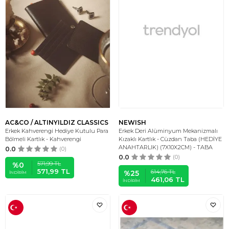
AC&CO / ALTINYILDIZ CLASSICS
NEWISH
Erkek Kahverengi Hediye Kutulu Para
Erkek Deri Alüminyum Mekanizmalı
Bölmeli Kartlık - Kahverengi
Kızaklı Kartlık - Cüzdan Taba (HEDİYE
ANAHTARLIK) (7X10X2CM) - TABA
0.0
(0)
0.0
(0)
571,99
TL
%
0
571,99
TL
614,76
TL
%
25
İNDIRIM
461,06
TL
İNDIRIM