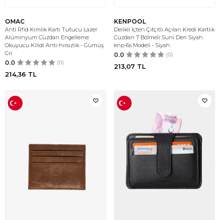
OMAC
KENPOOL
Anti Rfid Kimlik Kartı Tutucu Lazer
Delikli İçten Çıtçıtlı Açılan Kredi Kartlık
Alüminyum Cüzdan Engelleme
Cüzdan 7 Bölmeli Suni Deri Siyah
Okuyucu Kilidi Anti-hırsızlık - Gümüş
knp-6s Modeli - Siyah
Gri
0.0
(0)
0.0
(0)
213,07
TL
214,36
TL