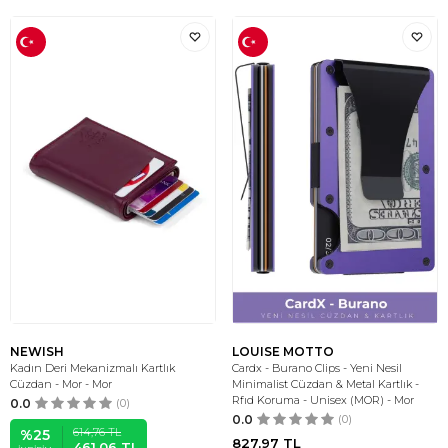
NEWISH
LOUISE MOTTO
Kadın Deri Mekanizmalı Kartlık
Cardx - Burano Clips - Yeni Nesil
Cüzdan - Mor - Mor
Minimalist Cüzdan & Metal Kartlık -
Rfıd Koruma - Unisex (MOR) - Mor
0.0
(0)
0.0
(0)
614,76
TL
%
25
827,97
TL
461,06
TL