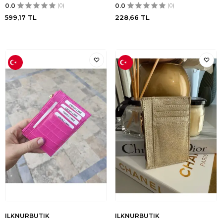
0.0
(0)
0.0
(0)
599,17
TL
228,66
TL
ILKNURBUTIK
ILKNURBUTIK