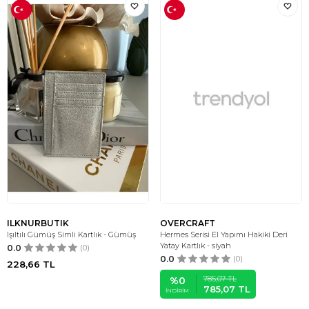
ILKNURBUTIK
OVERCRAFT
Işıltılı Gümüş Simli Kartlık - Gümüş
Hermes Serisi El Yapımı Hakiki Deri
Yatay Kartlık - siyah
0.0
(0)
0.0
(0)
228,66
TL
785,07
TL
%
0
785,07
TL
İNDIRIM