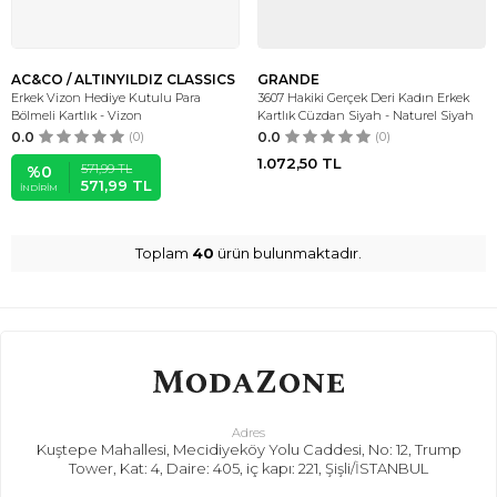
AC&CO / ALTINYILDIZ CLASSICS
GRANDE
Erkek Vizon Hediye Kutulu Para
3607 Hakiki Gerçek Deri Kadın Erkek
Bölmeli Kartlık - Vizon
Kartlık Cüzdan Siyah - Naturel Siyah
0.0
(0)
0.0
(0)
1.072,50
TL
571,99
TL
%
0
571,99
TL
İNDIRIM
Toplam
40
ürün bulunmaktadır.
Adres
Kuştepe Mahallesi, Mecidiyeköy Yolu Caddesi, No: 12, Trump
Tower, Kat: 4, Daire: 405, iç kapı: 221, Şişli/İSTANBUL