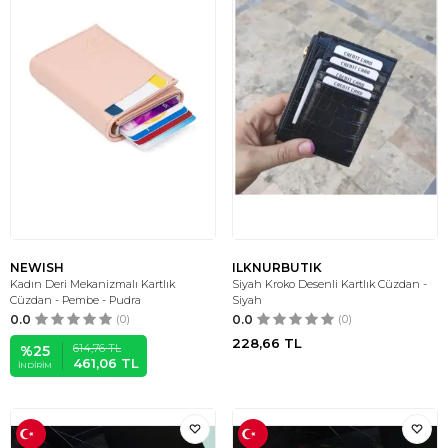
NEWISH
ILKNURBUTIK
Kadın Deri Mekanizmalı Kartlık
Siyah Kroko Desenli Kartlık Cüzdan -
Cüzdan - Pembe - Pudra
Siyah
0.0
(0)
0.0
(0)
228,66
TL
614,76
TL
%
25
461,06
TL
İNDIRIM