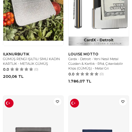
ILKNURBUTIK
LOUISE MOTTO
GÜMÜŞ RENGİ IŞILTILI SİMLİ KADIN
Cardx - Detroit - Yeni Nesil Metal
KARTLIK - METALİK GÜMÜŞ
Cüzdan & Kartlık - Rfid, Çıkarılabilir
Klips (GÜMÜŞ) - Metal Gri
0.0
(0)
0.0
(0)
200,06
TL
1.786,07
TL