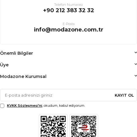
Telefon Numarası
+90 212 383 32 32
E-Posta
info@modazone.com.tr
Önemli Bilgiler
Üye
Modazone Kurumsal
KAYIT OL
KVKK Sözleşmesi'ni
, okudum, kabul ediyorum.