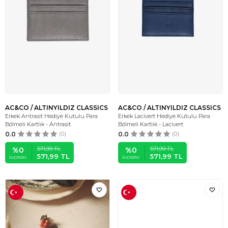
AC&CO / ALTINYILDIZ CLASSICS
AC&CO / ALTINYILDIZ CLASSICS
Erkek Antrasit Hediye Kutulu Para
Erkek Lacivert Hediye Kutulu Para
Bölmeli Kartlık - Antrasit
Bölmeli Kartlık - Lacivert
0.0
(0)
0.0
(0)
571,99
TL
571,99
TL
%
0
%
0
571,99
TL
571,99
TL
İNDIRIM
İNDIRIM